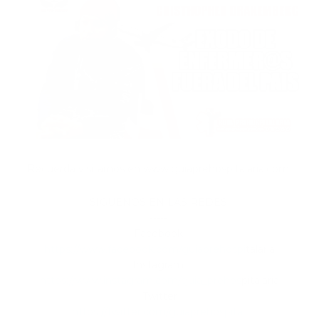
Recuerda visitarnos en www.guiaprehospitalaria.com
SÍGUENOS EN LAS REDES
-----
Facebook
https://www.facebook.com/guiaprehospi
talaria
Instagram
https://www.instagram.com/guia_prehos
pitalaria
Twitter
https://twitter.com/guiaprehospital