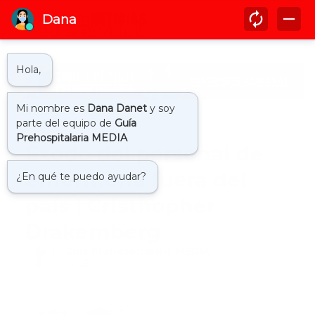
Inicio
cristhopher drakemberg
Éxodo del personal de
enfermería fuera del
país | Cristhopher
Drakemberg
by
Guía Prehospitalaria MEDIA
-
abril 25, 2022