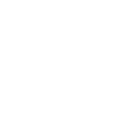
ESCÚCHANOS EN VIVO DESCARGANDO LA APP
GOOGLE PLAY
https://xurl.es/appgoogleplay
-----
TAMBIÉN ESTAMOS EN: APPLE PODCASTS
https://xurl.es/gpradio
SPOTIFY
https://xurl.es/podcastgp
Tags:
cristhopher drakemberg
drakemberg
enfermeria
guia enfermeria
noticias
video
Facebook