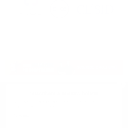
Suscribete a nuestro boletin
Una vez a la semana enviamos un correo con los
artículos más populares.
Calle 6 #21 Urbanización Juan Pablo Duarte, Santo
Domingo Este, RD. Tel.- 8294446365
Tu nombre
*
guiaprehospitalaria@gmail.com