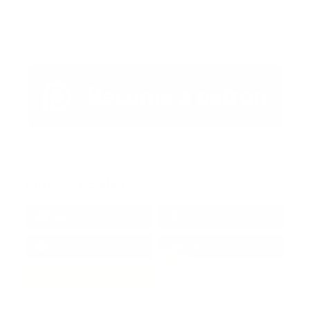
Artículo Anterior
Artículo Siguiente
Redes Sociales
38k
1.6k
1.7k
3.4k