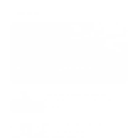
Trending:
MNEMOTECNIA
Mnemotecnia SAMPLE
Guía Prehospitalaria MEDIA
-
septiembre 11, 2023
Aeronave ambulancia se
accidentó, cuatro personas
murieron
marzo 21, 2024
Mnemotecnias utilizadas por el
personal de atención
prehospitalaria