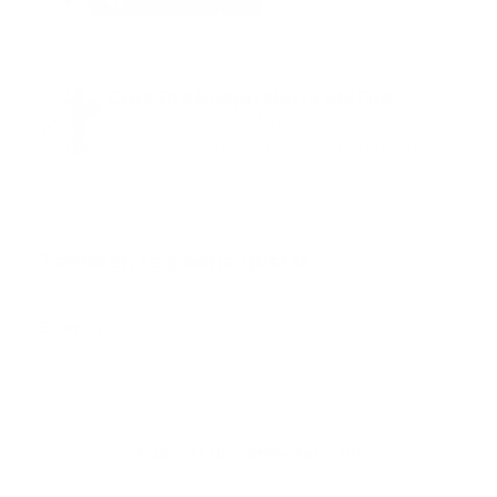
Guía Prehospitalaria MEDIA
Somos Medio de información en salud, con
especialidad en emergencias y atención
prehospitalaria.
También te podría gustar
Ver todo
Error:
No se ha encontrado ningún resultado
Publicar un comentario (0)