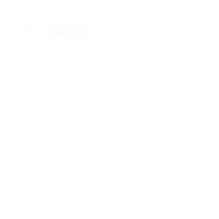
Suscribete a nuestra comunidad en Youtube y
participa en nuestros debates..
@guiaprehospitalaria