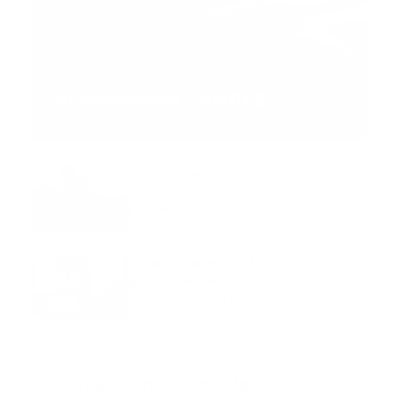
MNEMOTECNIA
Mnemotecnia SAMPLE
Guía Prehospitalaria MEDIA
-
septiembre 11, 2023
Aeronave ambulancia se
accidentó, cuatro personas
murieron
marzo 21, 2024
Mnemotecnias utilizadas por el
personal de atención
prehospitalaria
octubre 02, 2024
Suscribete a nuestro boletín