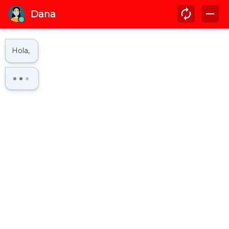
Inicio
covid19
No habrá restricciones
por COVID-19 en asueto
de Semana Santa
by
Guía Prehospitalaria MEDIA
-
abril 13, 2022