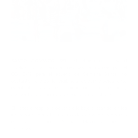
SANTO DOMINGO, RD.-
El Ministerio de Salud
Pública no contempla medidas restrictivas por el
COVID-19 para el asueto de Semana Santa, no
obstante reforzó la vigilancia epidemiológica ante
eventuales casos de intoxicaciones por metanol y
accidentes de tránsito que pudiesen registrarse.
El notable respiro producto a la baja sustancial en los
indicadores por el virus tras dos años de pandemia
esta sería la primera Semana Mayor sin medidas
sanitarias.