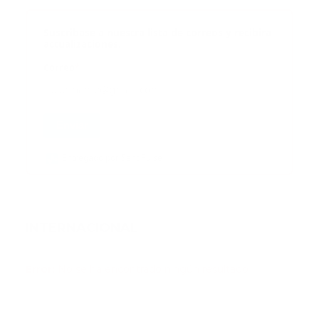
Suscribase a nuestra lista de correos y recibira
actualizaciones.
Correo
*
Enviar
Entregado por SendPulse
INTERNACIONAL
Error:
No se ha encontrado ningún resultado