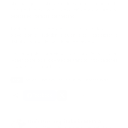
Mientras que el Ministerio de Salud mantiene alerta
ante posibles casos de intoxicación por consumo de
bebidas adulteradas por metanol.
También otros protocolos van dirigidos a la
prevención a ciudadanos quienes se desplazarán a
distintos puntos del país durante el asueto.
Las principales atenciones en esta fecha suelen
recaer sobre los accidentes de tránsito, intoxicaciones
alcohólicas y alimenticias.
Tags:
covid19
noticias
salud publica
semana santa
Facebook
Guía Prehospitalaria MEDIA
Somos Medio de información en salud, con