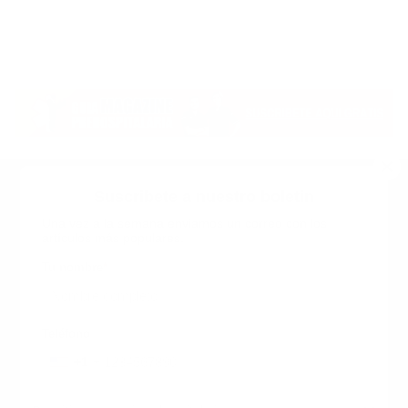
Suscribete a nuestro boletin
Una vez a la semana enviamos un correo con los
artículos más populares.
Calle 6 #21 Urbanización Juan Pablo Duarte, Santo
Domingo Este, RD. Tel.- 8294446365
Tu nombre
*
guiaprehospitalaria@gmail.com
Teléfono
+1
+1
Inicio
Nosotros
ANUNCIATE CON NOSOTROS
Correo
*