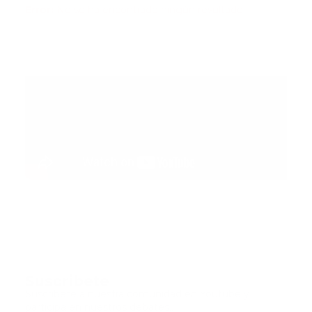
Error:
No se ha encontrado ningún resultado
Suscribete
Suscribete a nuestra comunidad en Youtube y
participa en nuestros debates..