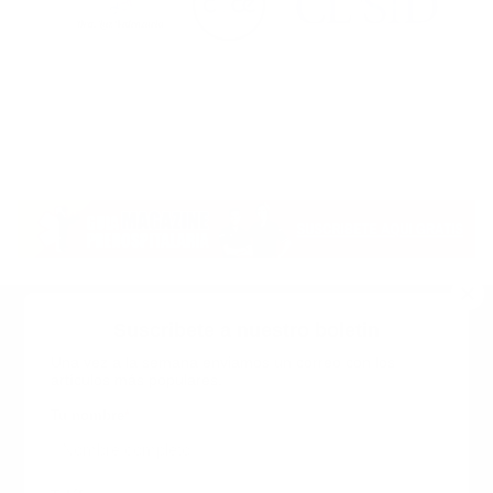
Suscribete a nuestro boletin
Una vez a la semana enviamos un correo con los
artículos más populares.
Calle 6 #21 Urbanización Juan Pablo Duarte, Santo
Domingo Este, RD. Tel.- 8294446365
Tu nombre
*
guiaprehospitalaria@gmail.com