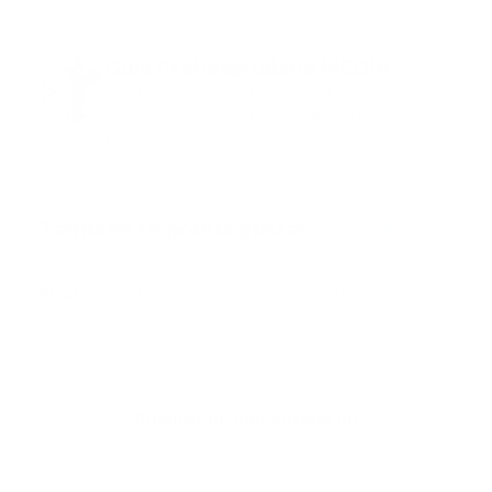
Guía Prehospitalaria MEDIA
Somos Medio de información en salud, con
especialidad en emergencias y atención
prehospitalaria.
También te podría gustar
Ver todo
Error:
No se ha encontrado ningún resultado
Publicar un comentario (0)