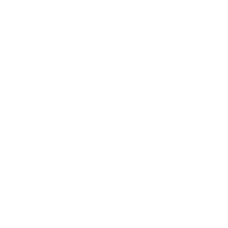
Trending:
MNEMOTECNIA
Mnemotecnia SAMPLE
Guía Prehospitalaria MEDIA
-
septiembre 11, 2023
Aeronave ambulancia se
accidentó, cuatro personas
murieron
marzo 21, 2024
Mnemotecnias utilizadas por el
personal de atención
prehospitalaria
octubre 02, 2024