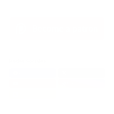
Artículo Anterior
Artículo Siguiente
Redes Sociales
38k
1.6k
1.7k
3.4k