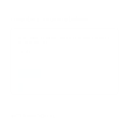
Suscribete a nuestro boletín
Suscribase a nuestra lista de correos y recibira
actualizaciones.
Correo
*
Enviar
Entregado por SendPulse
INTERNACIONAL