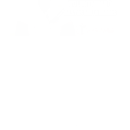
Recuerda visitarnos en www.guiaprehospitalaria.com
SÍGUENOS EN LAS REDES
-----
Facebook
https://www.facebook.com/guiaprehospi
talaria
Instagram
https://www.instagram.com/guia_prehos
pitalaria
Twitter
https://twitter.com/guiaprehospital
ESCÚCHANOS EN VIVO DESCARGANDO LA APP
GOOGLE PLAY