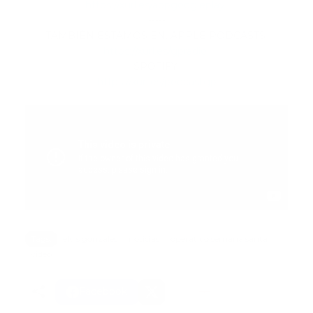
https://xurl.es/appgoogleplay
-----
TAMBIÉN ESTAMOS EN: APPLE PODCASTS
https://xurl.es/gpradio
SPOTIFY
https://xurl.es/podcastgp
Tags:
elvis gonzales
noticias
operativo semana santa
video
Facebook