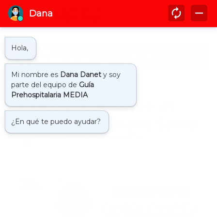
Inicio
elvis gonzales
Video | Todo sobre el
operativo Semana Santa
by
Guía Prehospitalaria MEDIA
-
abril 13, 2022