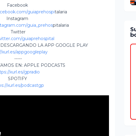
Facebook
acebook.com/guiaprehospi
talaria
Instagram
stagram.com/guia_prehos
pitalaria
S
Twitter
bo
witter.com/guiaprehospital
 DESCARGANDO LA APP GOOGLE PLAY
//xurl.es/appgoogleplay
-----
TAMOS EN: APPLE PODCASTS
tps://xurl.es/gpradio
SPOTIFY
ps://xurl.es/podcastgp