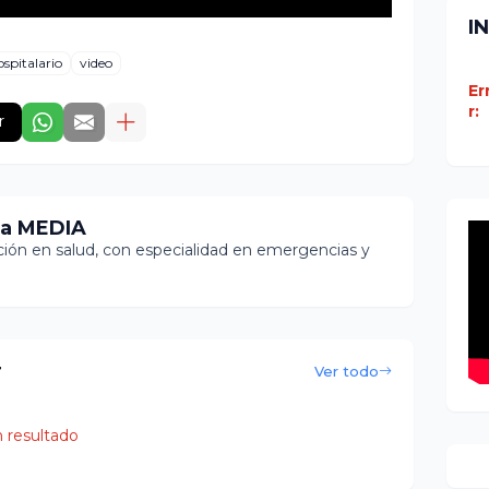
I
spitalario
video
Er
r:
r
ia MEDIA
ón en salud, con especialidad en emergencias y
r
Ver todo
 resultado