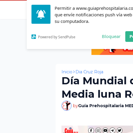
Permitir a www.guiaprehospitalaria.
Inicio
Actualid
que envíe notificaciones push vía web
su computadora.
Bloquear
P
Powered by SendPulse
Inicio
Dia Cruz Roja
Día Mundial d
Media luna R
by
Guía Prehospitalaria ME