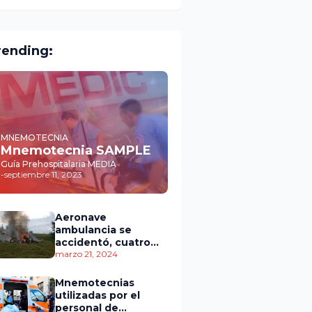
rending:
MNEMOTECNIA
Mnemotecnia SAMPLE
Guía Prehospitalaria MEDIA
-
septiembre 11, 2023
Aeronave
ambulancia se
accidentó, cuatro
personas murieron
marzo 21, 2024
Mnemotecnias
utilizadas por el
personal de