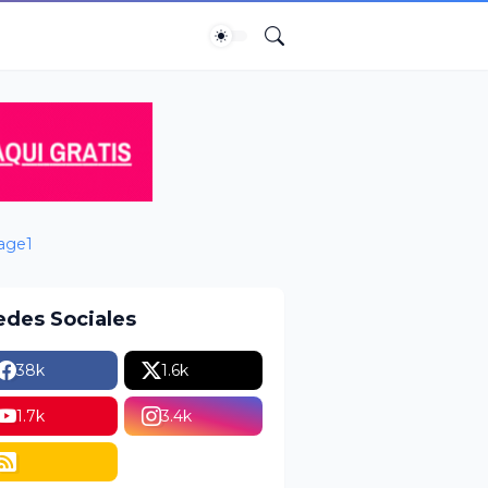
edes Sociales
38k
1.6k
1.7k
3.4k