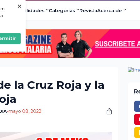
×
com
ad
Especialidades
Categorías
Revista
Acerca de
 a
ermitir
e la Cruz Roja y la
R
oja
DIA
-
mayo 08, 2022