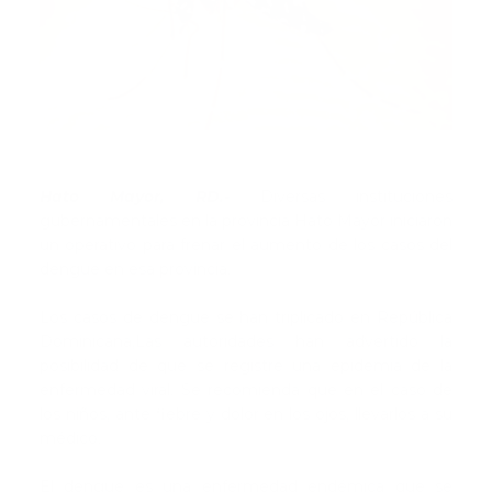
Hato Mayor, RD.-
Diversas instituciones
gubernamentales en la provincia Hato Mayor iniciaron
un operativo para frenar el aumento de los casos del
dengue en esa provincia.
Los casos de dengue se han triplicado en República
Dominicana,Las autoridades han advertido la
posibilidad de que se registre una epidemia de la
enfermedad viral. Se recomienda que en el caso de
los niños, ante fiebre y dolor en los ojos, llevarlos a su
médico.
El dengue es una enfermedad endémica que se