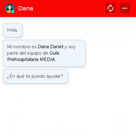
Inicio
dengue
Autoridades inician
operativo contra el
dengue
by
Guía Prehospitalaria MEDIA
-
julio 13, 2022