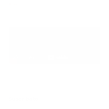
Error:
No se ha encontrado ningún resultado
Suscribete
Suscribete a nuestra comunidad en Youtube y
participa en nuestros debates..