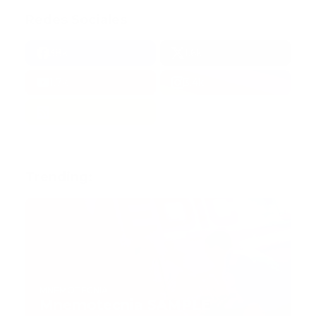
Redes Sociales
38k
1.6k
1.7k
3.4k
Trending:
MNEMOTECNIA
Mnemotecnia SAMPLE