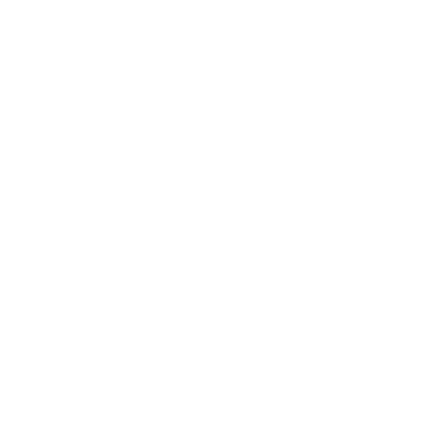
transmite a través de la picadura del mosquito Aedes
Aegypti. Las recomendaciones de los expertos son
que la población sea educada para evitar
almacenamiento de agua, pues el vector pone sus
huevos en los bordes de los estanques.
Tags:
dengue
nacional
noticias
Facebook
Guía Prehospitalaria MEDIA
Somos Medio de información en salud, con
especialidad en emergencias y atención
prehospitalaria.
También te podría gustar
Ver todo