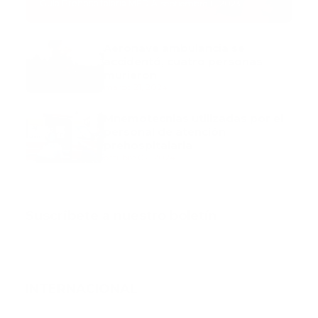
Guía Prehospitalaria MEDIA
-
septiembre 11, 2023
Aeronave ambulancia se
accidentó, cuatro personas
murieron
marzo 21, 2024
Mnemotecnias utilizadas por el
personal de atención
prehospitalaria
octubre 02, 2024
Suscribete a nuestro boletín
INTERNACIONAL