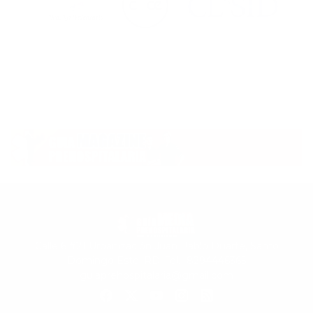
Calle 6 #21 Urbanización Juan Pablo Duarte, Santo
Domingo Este, RD. Tel.- 8294446365
guiaprehospitalaria@gmail.com