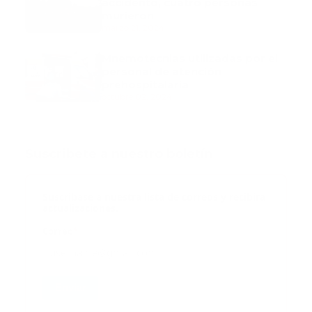
accidentó, cuatro personas
murieron
marzo 21, 2024
Mnemotecnias utilizadas por el
personal de atención
prehospitalaria
octubre 02, 2024
Suscribete a nuestro boletín
Suscribase a nuestra lista de correos y recibira
actualizaciones.
Correo
*
Enviar