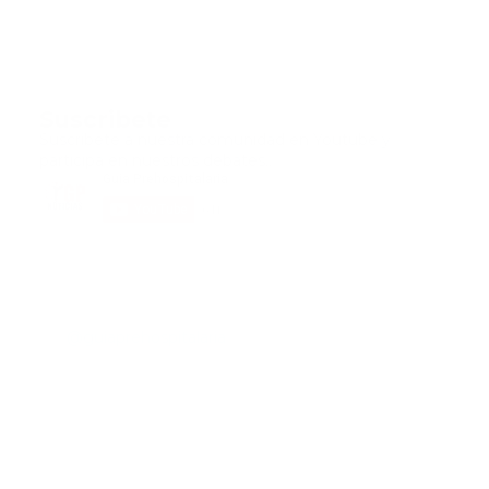
Suscribete
Suscribete a nuestra comunidad en Youtube y
participa en nuestros debates..
@guiaprehospitalaria