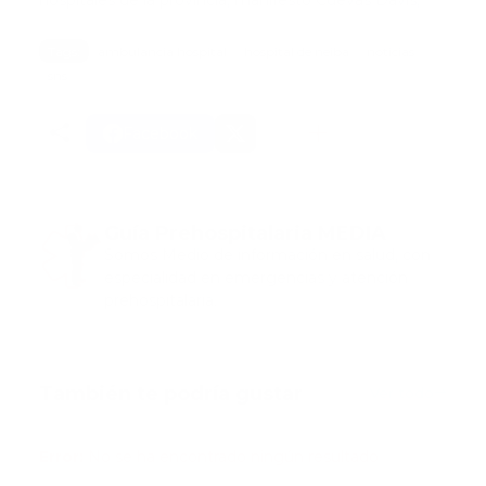
hospitales de la provincia, manifestó Cuevas Davis,
Tags:
ambulancia hospital
hospital de neiba
noticias
sns
Facebook
Guía Prehospitalaria MEDIA
Somos Medio de información en salud, con
especialidad en emergencias y atención
prehospitalaria.
También te podría gustar
Ver todo
Error:
No se ha encontrado ningún resultado