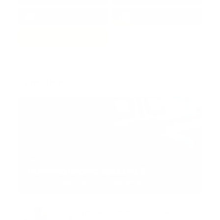
1.7k
3.4k
Trending:
MNEMOTECNIA
Mnemotecnia SAMPLE
Guía Prehospitalaria MEDIA
-
septiembre 11, 2023
Aeronave ambulancia se