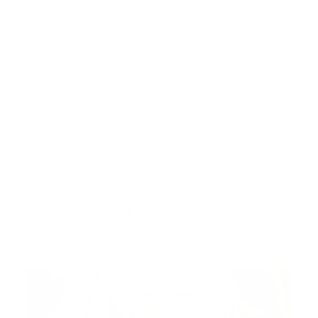
La doctora Ilsa Pineda, coordinadora regional de la
dirección de Emergencia Médicas, acompañada de
Wilkin Fèliz, director del Servicio Regional de Salud,
realizó la entrega de la ambulancia.
La información de entrega de la ambulancia fue dada
a conocer por la gobernadora de Bahoruco, Juana
Cristina Mateo en su cuenta de Facebook.
A nombre de la comunidad bahoruquense
da las gracias al presidente Luis Abinader,
por su buena disposición a favor de la
provincia que ella representa y todo el
país. indicó Cristina Mateo