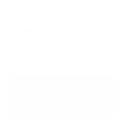
Entregado por SendPulse
INTERNACIONAL
Error:
No se ha encontrado ningún resultado