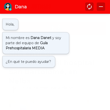
Inicio
ambulancia hospital
SNS entrega
ambulancia al hospital
San Bartolomé, en
Neiba
by
Guía Prehospitalaria MEDIA
-
octubre 27, 2022