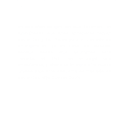
que haya una revolución en el sistema de salud en
beneficio de todos los ciudadanos.
En dos años de gestión que llevamos, las
dificultades que años anteriores tenían
pacientes y familiares para el traslado de
emergencias, ya es cosa del pasado,
porque desde que asumimos este
hospital el SNS nos entregó una
ambulancia, y ahora se integra otra nueva
unidad bajo otro esquema de traslado de
pacientes, dijo Cuevas Davis
Tras señalar que la nueva ambulancia con sede en el
hospital San Bartolomé, estará operando bajo la
coordinación de Emergencias Médicas y el SNS. Los
traslados de pacientes serán coordinados bajo línea
directa a través del *462 para emergencias de los