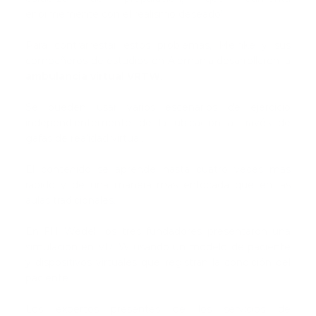
enormemente con el realismo deseado”.
Para contrarrestar estos problemas, Meinke y sus
compañeros de estudios en Alemania desarrollaron la
ambulancia virtual VRTW
.
Se pueden usar varios escenarios de ejercicio
independientemente de la ubicación a través de
gafas de realidad virtual.
El contenido se aprende hasta cuatro veces más
rápido y de una manera más enfocada que en las
aulas tradicionales.
En FH Wedel, los tres fundadores presentaron una
simulación en VRTW usando un modelo de paciente
y dispositivos virtuales que registran la condición del
paciente.
Los expertos presentes de los servicios de