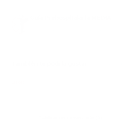
Guía Prehospitalaria MEDIA
Somos Medio de información en salud, con
especialidad en emergencias y atención
prehospitalaria.
También te podría gustar
Ver todo
Error:
No se ha encontrado ningún resultado
Publicar un comentario (0)