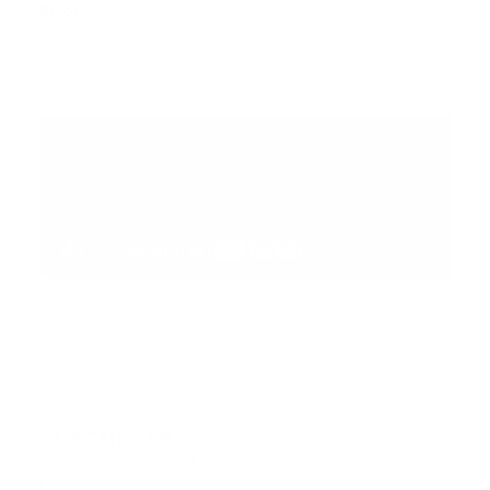
Error:
No se ha encontrado ningún resultado
Suscribete
Suscribete a nuestra comunidad en Youtube y
participa en nuestros debates..