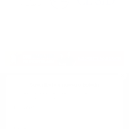
Suscribete a nuestro boletin
Una vez a la semana enviamos un correo con los
artículos más populares.
Calle 6 #21 Urbanización Juan Pablo Duarte, Santo
Domingo Este, RD. Tel.- 8294446365
Tu nombre
*
guiaprehospitalaria@gmail.com
Teléfono