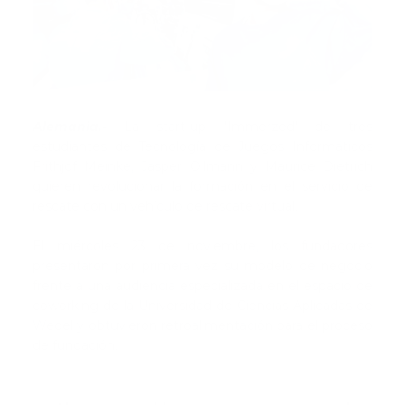
Alemania.-
La start-up 'Immerzed' de tres
estudiantes de Tecnología de Juegos Informáticos
Frithjof Meinke, Jasper Ollmann y Maurice Dietrich
quieren revolucionar la formación en el servicio de
rescate con un vehículo de rescate virtual.
El miércoles 23 de noviembre, los fundadores
presentaron por primera vez su modelo de negocio
frente a una audiencia especializada en el espacio de
coworking de la Universidad de Ciencias Aplicadas de
Wedel y obtuvieron retroalimentación para el proceso
de fundación.