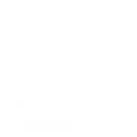
La Universidad de Ciencias Aplicadas ofrece un gran
potencial con sus cursos innovadores, orientados a la
puesta en marcha y al futuro.
Startup Bridge promueve el intercambio de bajo
umbral con fundadores de varios sectores y ofrece
regularmente formatos de enseñanza curricular
sobre el tema de la fundación de una empresa.
Wedel se destaca como ubicación en la región
metropolitana de Hamburgo.
Emergency Live
Tags:
ambulancia virtual
internacional
noticias
prehospitalario
Facebook