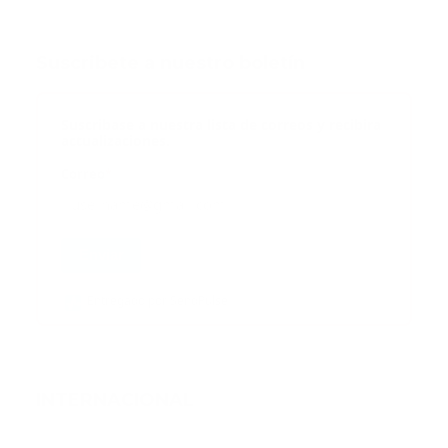
Suscribete a nuestro boletín
Suscribase a nuestra lista de correos y recibira
actualizaciones.
Correo
*
Enviar
Entregado por SendPulse
INTERNACIONAL