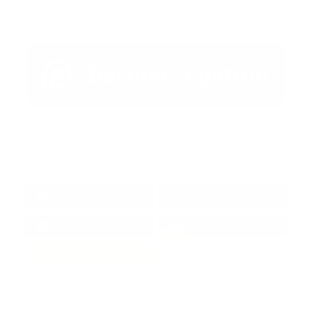
Artículo Anterior
Artículo Siguiente
Redes Sociales
38k
1.6k
1.7k
3.4k