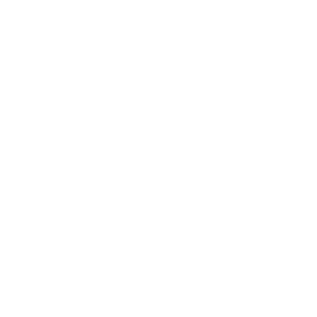
emergencia, brigadas de bomberos y clínicas
probaron la tecnología con gran interés y brindaron
comentarios valiosos para los próximos pasos.
En el proceso de puesta en marcha, Immerzed
cuenta con el apoyo de Startup Bridge, la plataforma
de innovación y puesta en marcha de la Universidad
de Ciencias Aplicadas de Wedel.
Desde agosto de 2020, el equipo ha asesorado y
apoyado a unos 60 equipos en su camino hacia la
fundación de su propia empresa.
El Startup Bridge califica y conecta a estudiantes,
empleados, ex alumnos y empresas regionales de
manera interdisciplinaria con el objetivo de establecer
una cultura de innovación y puesta en marcha
sostenible en la Universidad de Ciencias Aplicadas de
Wedel.