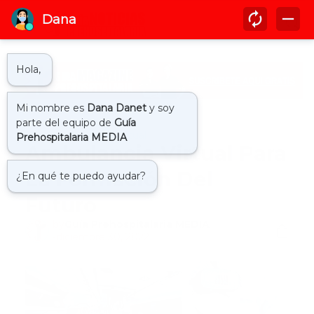
Inicio
ambulancia virtual
Ambulancia Virtual Para
La Formación Del
Futuro
by
Guía Prehospitalaria MEDIA
-
diciembre 30, 2022