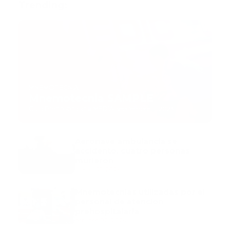
Trending:
MNEMOTECNIA
Mnemotecnia SAMPLE
Guía Prehospitalaria MEDIA
-
septiembre 11, 2023
Aeronave ambulancia se
accidentó, cuatro personas
murieron
marzo 21, 2024
Mnemotecnias utilizadas por el
personal de atención
prehospitalaria
octubre 02, 2024