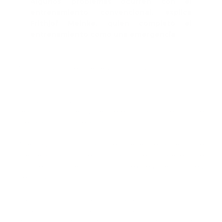
Algunos problemas ocurren con el
entrenamiento convencional, explica
Frithjof Meinke, quien completó el
entrenamiento como una emergencia
“Un gran volumen de residuos causado por muchos
consumibles contamina el medio ambiente.
Caro y propenso a fallas equipo hace que los ejercicios
sean más difíciles y requiere un largo tiempo de
preparación por adelantado.
Además, muchos maniquíes de entrenamiento se
asemejan a un ser humano, pero carecen de
características realistas como expresiones faciales,
gestos y habla.
Especialmente los síntomas visuales generalmente
no se pueden representar, las lesiones requieren más
esfuerzo de preparación, que aumenta