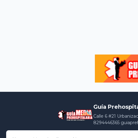
Guía Prehospit
Calle 6 #21 Urbaniza
8294446365 guiapre