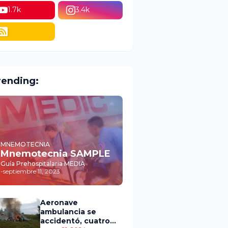
1.7k
3.4k
rending:
MNEMOTECNIA
Mnemotecnia SAMPLE
Guía Prehospitalaria MEDIA
-
septiembre 11, 2023
Aeronave
ambulancia se
accidentó, cuatro