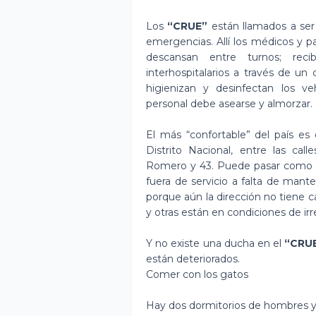
Los
“CRUE”
están llamados a ser
emergencias. Allí los médicos y p
descansan entre turnos; reci
interhospitalarios a través de un
higienizan y desinfectan los v
personal debe asearse y almorzar.
El más “confortable” del país es
Distrito Nacional, entre las cal
Romero y 43. Puede pasar como u
fuera de servicio a falta de man
porque aún la dirección no tiene c
y otras están en condiciones de irr
Y no existe una ducha en el
“CRU
están deteriorados.
Comer con los gatos
Hay dos dormitorios de hombres y m