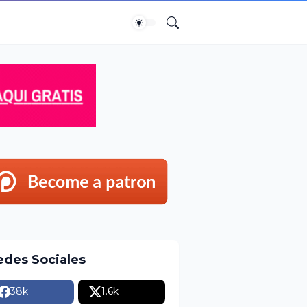
edes Sociales
38k
1.6k