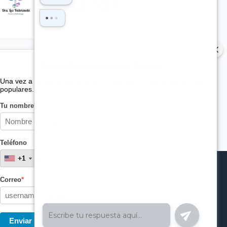
Suscribete a nuestro boletin
Una vez a la semana enviamos un correo con los artículos más
populares.
Tu nombre
*
Teléfono
+1
+1
Correo
*
Enviar