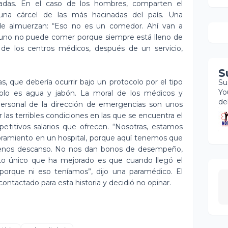
adas. En el caso de los hombres, comparten el
 una cárcel de las más hacinadas del país. Una
nde almuerzan: “Eso no es un comedor. Ahí van a
 uno no puede comer porque siempre está lleno de
s de los centros médicos, después de un servicio,
S
s, que debería ocurrir bajo un protocolo por el tipo
Su
Yo
lo es agua y jabón. La moral de los médicos y
de
personal de la dirección de emergencias son unos
r las terribles condiciones en las que se encuentra el
etitivos salarios que ofrecen. “Nosotras, estamos
ramiento en un hospital, porque aquí tenemos que
enos descanso. No nos dan bonos de desempeño,
 “Lo único que ha mejorado es que cuando llegó el
porque ni eso teníamos”, dijo una paramédico. El
ntactado para esta historia y decidió no opinar.