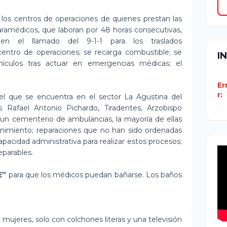
 los centros de operaciones de quienes prestan las
aramédicos, que laboran por 48 horas consecutivas,
ben el llamado del 9-1-1 para los traslados
 centro de operaciones; se recarga combustible; se
I
ehículos tras actuar en emergencias médicas; el
Er
r:
 el que se encuentra en el sector La Agustina del
les Rafael Antonio Pichardo, Tiradentes, Arzobispo
n cementerio de ambulancias, la mayoría de ellas
tenimiento; reparaciones que no han sido ordenadas
apacidad administrativa para realizar estos procesos;
eparables.
E”
para que los médicos puedan bañarse. Los baños
ujeres, solo con colchones literas y una televisión