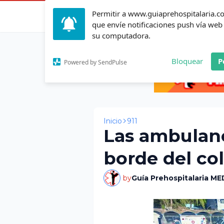
Permitir a www.guiaprehospitalaria.
Inicio
Actualid
que envíe notificaciones push vía web
su computadora.
Bloquear
P
Powered by SendPulse
Inicio
911
Las ambulanci
borde del co
by
Guía Prehospitalaria ME