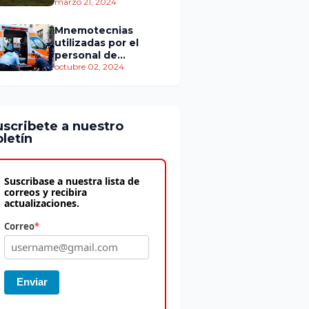
personas murieron
marzo 21, 2024
Mnemotecnias
utilizadas por el
personal de
atención
octubre 02, 2024
prehospitalaria
uscribete a nuestro
letín
Suscribase a nuestra lista de
correos y recibira
actualizaciones.
Correo
*
Enviar