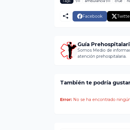
Tags:
911
ambulancia 911
crue
no
Facebook
Twitte
Guía Prehospitalar
Somos Medio de informaci
atención prehospitalaria.
También te podría gusta
Error:
No se ha encontrado ningún