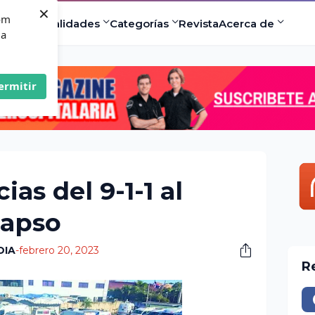
×
com
ad
Especialidades
Categorías
Revista
Acerca de
 a
ermitir
as del 9-1-1 al
lapso
DIA
-
febrero 20, 2023
R