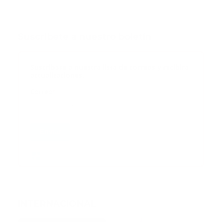
Suscribete a nuestro boletín
Suscribase a nuestra lista de correos y recibira
actualizaciones.
Correo
*
Enviar
Entregado por SendPulse
INTERNACIONAL