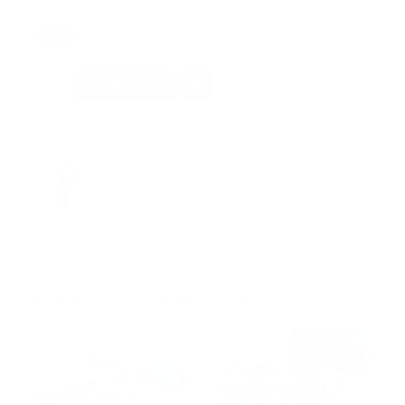
Tags:
hospitalario
noticias
salvador b gautier
Facebook
Guía Prehospitalaria MEDIA
Somos Medio de información en salud, con
especialidad en emergencias y atención
prehospitalaria.
También te podría gustar
Ver todo