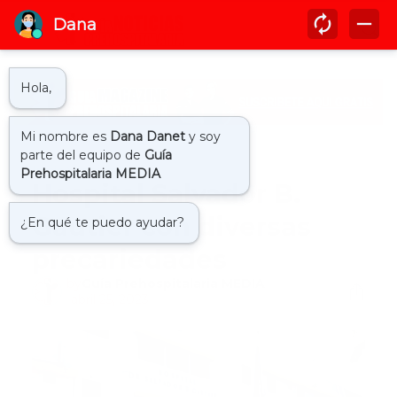
Inicio
hospitalario
Hospital Salvador B.
Gautier con diversas
precariedades
by
Guía Prehospitalaria MEDIA
-
abril 25, 2023