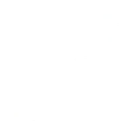
Trending:
MNEMOTECNIA
Mnemotecnia SAMPLE
Guía Prehospitalaria MEDIA
-
septiembre 11, 2023
Aeronave ambulancia se
accidentó, cuatro personas
murieron
marzo 21, 2024
Mnemotecnias utilizadas por el
personal de atención
prehospitalaria
octubre 02, 2024