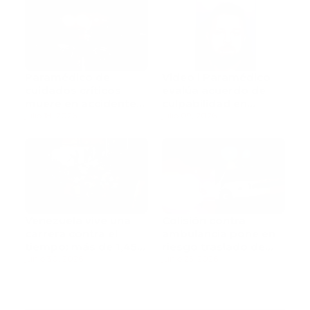
Paramédico de
Video l Paramédico
cuidados críticos
evalúa acuerdo de
muere en accidente
culpabilidad en
de tránsito
julio 18, 2026
escandaloso caso de
julio 09, 2026
contaminación con
fluidos corporales
Venezuela vive una
Colisión contra
carrera contra el
ambulancia pone en
tiempo: más de 1,450
riesgo traslado de
muertos mientras
junio 30, 2026
paciente pediátrica
junio 25, 2026
rescatistas continúan
la búsqueda de
sobrevivientes