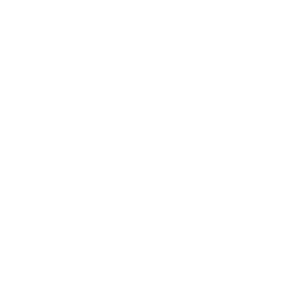
40 médicos y un
Ambulancias varadas
hospital móvil
y pacientes en riesgo:
partirán hacia
la espera
Venezuela tras
junio 26, 2026
interminable frente al
enero 27, 2026
devastador
Cabral y Báez
terremoto
Miles de enfermeras
inician huelga en
hospitales
enero 12, 2026
Publicar un comentario (0)