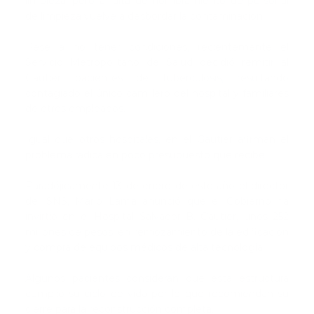
limpieza, pero a falta de nombramiento de personal
de limpieza vuelve a desbordar la contaminación.
Pese a no tener condiciones, recientemente el
Servicio Metropolitano de Salud decidió remitir al
Gautier pacientes de tuberculosis, resultando
contagiado el único camillero del hospital y familiares
de otros empleados.
Igual que otros hospitales, en el Gautier afirman el
problema radica en poco presupuesto que recibe.
Paradójicamente 13 de enero de este año el director
del SNS, Mario Lama anunció que el Gobierno ha
invirtió en el Hospital Salvador B. Gautier, unos 252
millones de pesos, en remozamiento de la edificación
y compra de equipos médicos de alta tecnología.
Algunos pacientes consideran que esta estructura
cumplió su ciclo de vida por lo que recomiendan su
cierre para la reconstrucción completa.