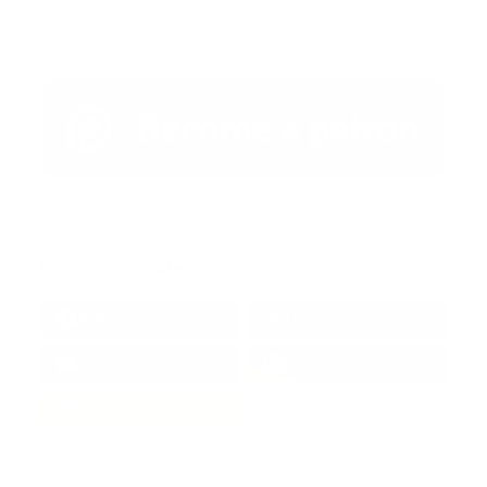
Artículo Anterior
Artículo Siguiente
Redes Sociales
38k
1.6k
1.7k
3.4k