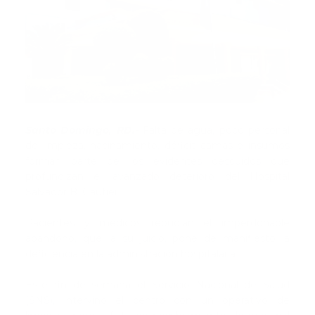
Santo Domingo, RD.-
Falta de agua, poco personal
de limpieza, hacinamiento, déficit camas e insumos
forman parte de los evidentes descuidos que
profundizan el avanzado deterioro del Hospital
Salvador B. Gautier.
Pacientes y médicos repudian el imperdonable
abandono, que, a su juicio, pone de manifiesto la
deficiencia en la administración hospitalaria.
Este fin de semana el Servicio Nacional de Salud
(SNS), intervino el centro con un operativo de