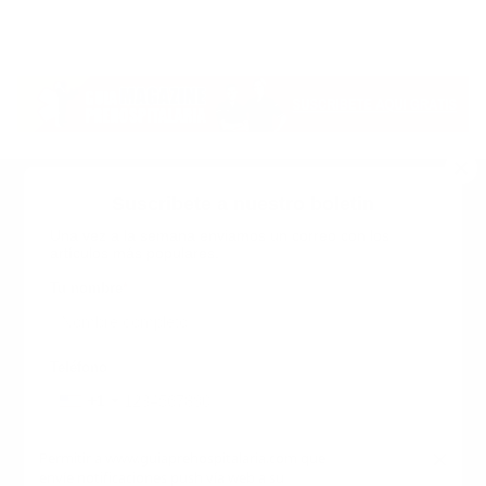
Suscribete a nuestro boletin
Una vez a la semana enviamos un correo con los
artículos más populares.
Calle 6 #21 Urbanización Juan Pablo Duarte, Santo
Domingo Este, RD. Tel.- 8294446365
Tu nombre
*
guiaprehospitalaria@gmail.com
Teléfono
+1
+1
Inicio
Nosotros
ANUNCIATE CON NOSOTROS
Correo
*
×
Permitir a www.guiaprehospitalaria.com que
Terminos y Condiciones
envíe notificaciones push vía web a su