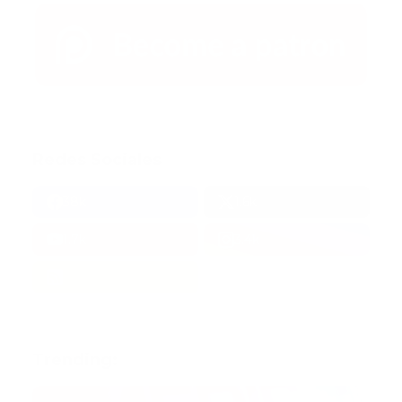
Redes Sociales
38k
1.6k
1.7k
3.4k
Trending: