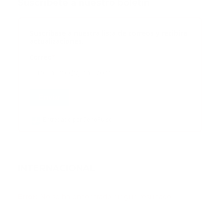
Suscribete a nuestro boletín
Suscribase a nuestra lista de correos y recibira
actualizaciones.
Correo
*
Enviar
Entregado por SendPulse
INTERNACIONAL
Error:
No se ha encontrado ningún resultado