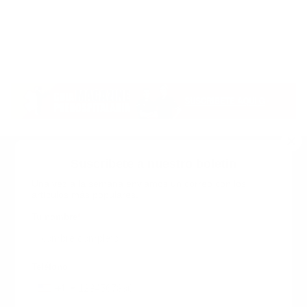
Suscribete a nuestro boletin
Una vez a la semana enviamos un correo con los
artículos más populares.
Calle 6 #21 Urbanización Juan Pablo Duarte, Santo
Domingo Este, RD. Tel.- 8294446365
Tu nombre
*
guiaprehospitalaria@gmail.com
Teléfono
+1
+1