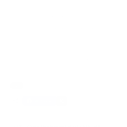
“El coronel Solís por razones personales se retira del
cargo a partir del próximo 8 de mayo y en su carta de
renuncia agradece al señor Presidente de la
República por la confianza depositada para dirigir tan
noble Institución”, expresó el comunicado del
Ministerio de Gobierno.
Solís fue designado como Director General del
Cuerpo de Bomberos de Panamá, el 13 de agosto de
2020 por el presidente de la República, Laurentino
Cortizo.
Tags:
bomberos
internacional
noticias
panama
Facebook