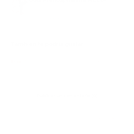
Guía Prehospitalaria MEDIA
Somos Medio de información en salud, con
especialidad en emergencias y atención
prehospitalaria.
También te podría gustar
Ver todo
Error:
No se ha encontrado ningún resultado
Publicar un comentario (0)
Artículo Anterior
Artículo Siguiente