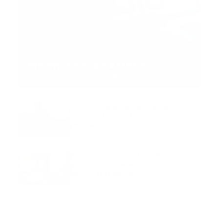
MNEMOTECNIA
Mnemotecnia SAMPLE
Guía Prehospitalaria MEDIA
-
septiembre 11, 2023
Aeronave ambulancia se
accidentó, cuatro personas
murieron
marzo 21, 2024
Mnemotecnias utilizadas por el
personal de atención
prehospitalaria
octubre 02, 2024