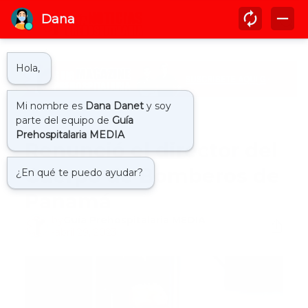
Inicio
bomberos
Renunció el director del
Cuerpo de Bomberos de
Panamá
by
Guía Prehospitalaria MEDIA
-
abril 29, 2023