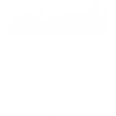
Rojas López fue dejado mal herido en
BronxCare
Health System
por alguien que huyó alrededor de
las 10:10 p.m. del domingo. Los médicos no pudieron
salvar su vida.
La policía determinó más tarde que Rojas López
había sido apuñalado en el torso y el tríceps izquierdo
en W. 174th St. entre Grand Ave. y Macombs Road,
vecindario Morris Heights, unos 10 minutos antes de
que se fuese dejado en el hospital.
Juan Rojas López, joven de 27 años, murió