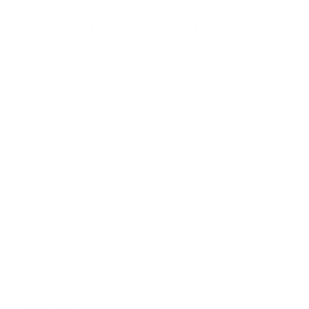
en el hospital de El Bronx donde fue
abandonado con heridas de puñal
Rojas López vivía en El Bronx a unas dos millas de
donde fue apuñalado y no tenía antecedentes
penales. No está claro por qué fue apuñalado, acotó
Daily News.
Aproximadamente tres horas después, un
adolescente de 18 años no identificado se presentó
en el mismo hospital con una herida de bala en la
parte superior del cuerpo. La policía no cree que los
incidentes estén relacionados, pero dijo que la víctima
del tiroteo no informó dónde le dispararon ni por qué.
Fue reportado una condición estable.
El lunes 15 de mayo un adolescente de 18 años murió
baleado cuando huía de una golpiza de pandillas en
una calle de El Bronx (NYC).