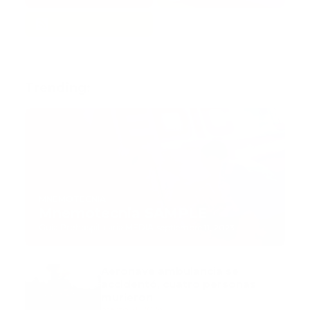
Trending:
MNEMOTECNIA
Mnemotecnia SAMPLE
Guía Prehospitalaria MEDIA
-
septiembre 11, 2023
Aeronave ambulancia se
accidentó, cuatro personas
murieron
marzo 21, 2024