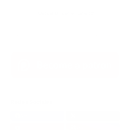
Publicar un comentario (0)
Artículo Anterior
Artículo Siguiente
Redes Sociales
38k
1.6k
1.7k
3.4k