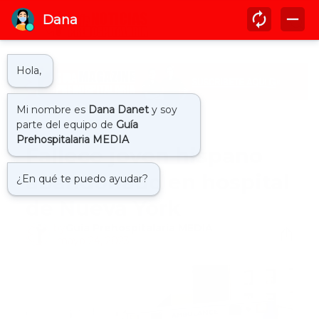
Inicio
bronxcare
Fallece joven hispano
abandonado en hospital
de Nueva York
by
Guía Prehospitalaria MEDIA
-
mayo 24, 2023