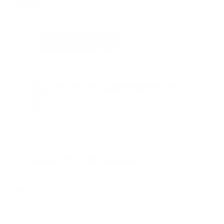
Tags:
bronxcare
hospitalario
internacional
new york
noticias
Facebook
Guía Prehospitalaria MEDIA
Somos Medio de información en salud, con
especialidad en emergencias y atención
prehospitalaria.
También te podría gustar
Ver todo
Error:
No se ha encontrado ningún resultado