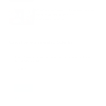
Mnemotecnias utilizadas por el
personal de atención
prehospitalaria
octubre 02, 2024
Suscribete a nuestro boletín
Suscribase a nuestra lista de correos y recibira
actualizaciones.
Correo
*
Enviar
Entregado por SendPulse