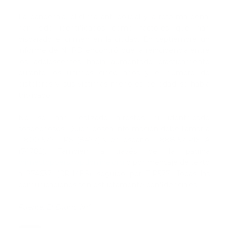
La pandemia, el clima anti policial y la reforma penal
han sido identificados como factores que han
disparado el crimen en la ciudad. En septiembre un
informe de NYPD encontró que la reincidencia entre
los adolescentes había aumentado drásticamente
durante los últimos cinco años y el número de
pistoleros y sus víctimas menores de edad se había
triplicado.
No se han realizado arrestos ni identificado
sospechosos. Quien posea información debe llamar a
1-800-577-TIPS (8477) y en español 1-888-57-PISTA
(74782). También a través de la página
crimestoppers.nypdonline.org
o por mensaje de texto
a 274637 (CRIMES), seguido por TIP577. Todas las
comunicaciones son estrictamente confidenciales.
Fuente: El Diario NY