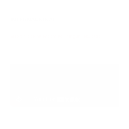
INTERNACIONAL
Error:
No se ha encontrado ningún resultado