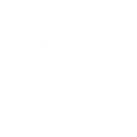
Suscribete
Suscribete a nuestra comunidad en Youtube y
participa en nuestros debates..
@guiaprehospitalaria