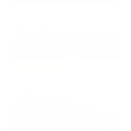
Redes Sociales
38k
1.6k
1.7k
3.4k
Trending: