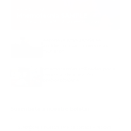
MNEMOTECNIA
Mnemotecnia SAMPLE
Guía Prehospitalaria MEDIA
-
septiembre 11, 2023
Aeronave ambulancia se
accidentó, cuatro personas
murieron
marzo 21, 2024
Mnemotecnias utilizadas por el
personal de atención
prehospitalaria
octubre 02, 2024
Suscribete a nuestro boletín
Suscribase a nuestra lista de correos y recibira