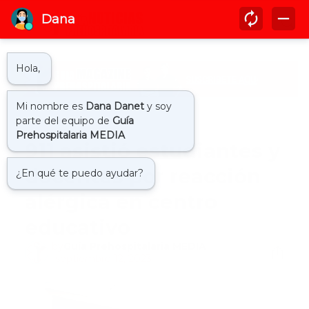
Inicio
911
911 asistió estudiantes y
docentes por reacción
alérgica en centro
educativo
by
Guía Prehospitalaria MEDIA
-
septiembre 12, 2023