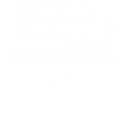
Santiago, RD.-
El personal de asistencia del Sistema
de Emergencias 911 reportó que brindó asistencia a
cinco niños estudiantes menores de edad y tres
adultos del personal docente, afectados la mañana de
este lunes, por una reacción alérgica, en un hecho
ocurrido en un centro de educación ubicado en la
provincia Santiago de los Caballeros.
El Sistema de Emergencias 911 coordinó la asistencia
de las instituciones. El equipo estuvo compuesto por