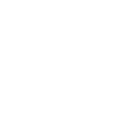
actualizaciones.
Correo
*
Enviar
Entregado por SendPulse
INTERNACIONAL
Error:
No se ha encontrado ningún resultado