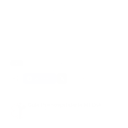
tres unidades de ambulancia de la Dirección de
Servicios de Atención a Emergencias
Extrahospitalarias (
DAEH
), y una de la Policía Nacional.
El personal de salud apostado en la escena reportó
haber prestado socorro a cinco niños y a tres adultos,
quienes fueron trasladados a diferentes
establecimientos de salud de la zona.
Tags:
911
noticias
prehospitalario
Facebook
Guía Prehospitalaria MEDIA
Somos Medio de información en salud, con
especialidad en emergencias y atención
prehospitalaria.