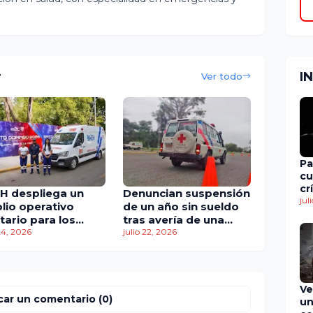
r
I
Ver todo
Pa
cu
cr
H despliega un
Denuncian suspensión
en
jul
lio operativo
de un año sin sueldo
de
tario para los
tras avería de una
gos
 24, 2026
unidad de la Cruz Roja
julio 22, 2026
troamericanos y
 Caribe 2026
Ve
car un comentario (0)
un