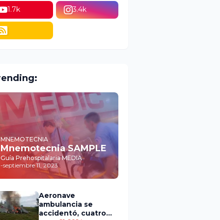
1.7k
3.4k
rending:
MNEMOTECNIA
Mnemotecnia SAMPLE
Guía Prehospitalaria MEDIA
-
septiembre 11, 2023
Aeronave
ambulancia se
accidentó, cuatro