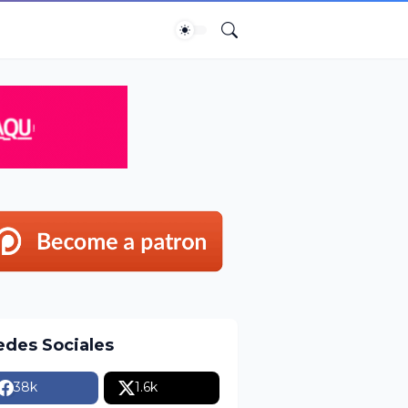
edes Sociales
38k
1.6k