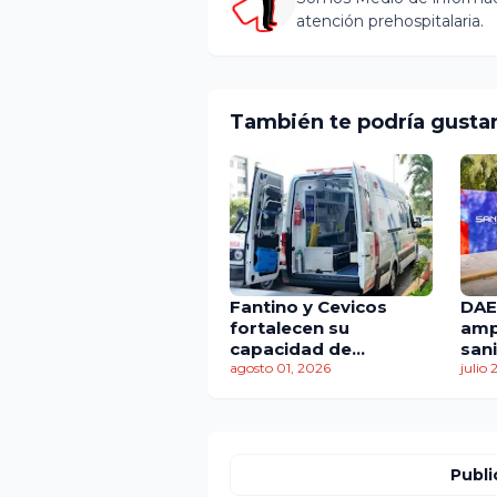
atención prehospitalaria.
También te podría gusta
Fantino y Cevicos
DAE
fortalecen su
amp
capacidad de
sani
respuesta con la
agosto 01, 2026
Jue
julio
incorporación de dos
Cen
nuevas ambulancias
del
Publi