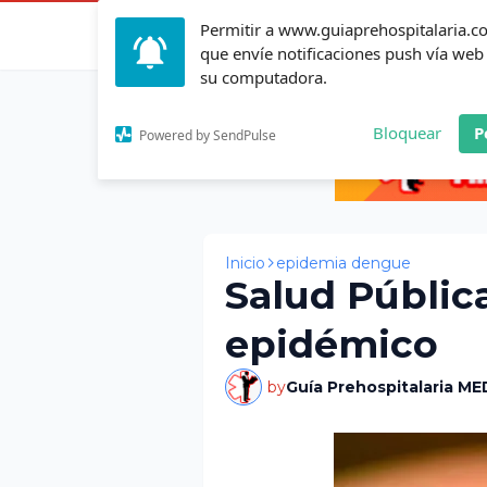
Permitir a www.guiaprehospitalaria.
Inicio
Actualid
que envíe notificaciones push vía web
su computadora.
Bloquear
P
Powered by SendPulse
Inicio
epidemia dengue
Salud Públic
epidémico
by
Guía Prehospitalaria ME