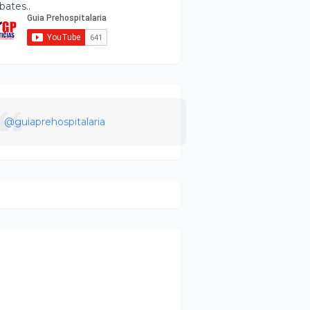
bates..
@guiaprehospitalaria