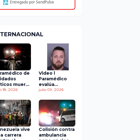
Entregado por SendPulse
NTERNACIONAL
ramédico de
Video l
idados
Paramédico
íticos muere
evalúa
 accidente
io 18, 2026
acuerdo de
julio 09, 2026
 tránsito
culpabilidad en
escandaloso
caso de
contaminación
con fluidos
corporales
nezuela vive
Colisión contra
a carrera
ambulancia