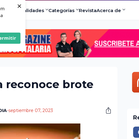
×
com
ad
Especialidades
Categorías
Revista
Acerca de
 a
ermitir
a reconoce brote
DIA
-
septiembre 07, 2023
R