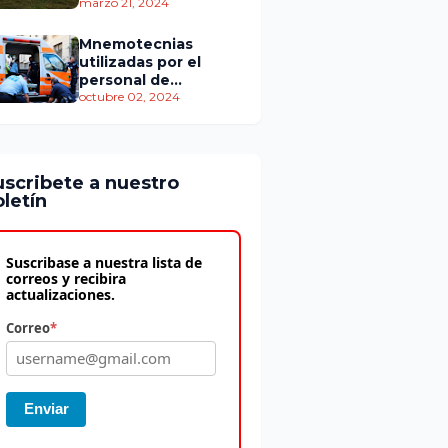
personas murieron
marzo 21, 2024
Mnemotecnias
utilizadas por el
personal de
atención
octubre 02, 2024
prehospitalaria
uscribete a nuestro
letín
Suscribase a nuestra lista de
correos y recibira
actualizaciones.
Correo
*
Enviar