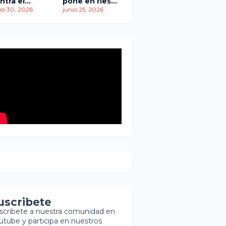
ntra el
pone en riesgo
empo: más
io 30, 2026
traslado de
junio 25, 2026
 1,450
paciente
ertos
pediátrica
entras
scatistas
ntinúan la
squeda de
brevivientes
uscribete
scribete a nuestra comunidad en
utube y participa en nuestros