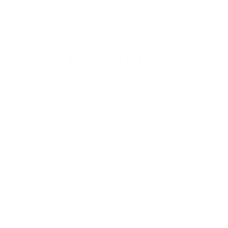
no es sostenible.
Hubo momentos, especialmente cuando
era jefe, que tenía miedo, dijo Geoffrey
Hack, supervisor y ex jefe de bomberos de
la ciudad de Holland, que como muchas
comunidades rurales no recibe servicio de
compañías comerciales de ambulancia
Para ayudar a aliviar la escasez, el gobierno del
condado de Erie se está metiendo en el negocio de
las ambulancias.
El condado ha comprado cinco ambulancias, pintadas
en un distintivo azul, naranja, blanco y amarillo. El
primero, alojado en la Compañía de Bomberos
Voluntarios de Colden, entrará en servicio el lunes,
junto con un "coche volador" que puede transportar