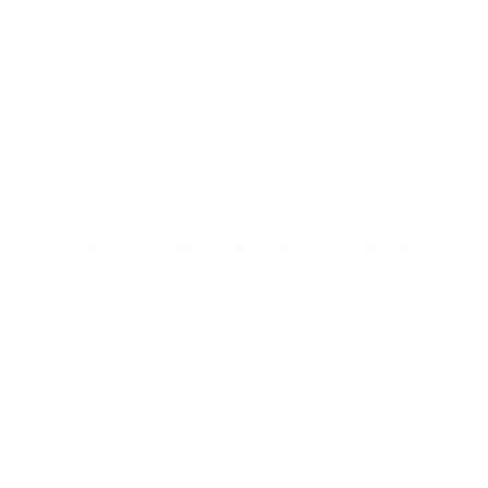
personal y equipos médicos de emergencia, pero no
puede transportar pacientes.
El plan es que las ambulancias del condado sirvan
como respaldo en las ciudades de Aurora, Wales,
Eden, Boston, Colden, Holland, Collins y North Collins.
Las cinco ambulancias deberían estar en
línea para fin de año, dijo Greg Gill,
subcomisionado de la División de
Servicios Médicos de Emergencia del
condado
Cuando el ejecutivo del condado, Mark Poloncarz,
anunció por primera vez planes para crear un servicio
de ambulancia en abril, el condado estimó que
costaría $4,67 millones en costos iniciales, la
construcción de una oficina base de ambulancias y