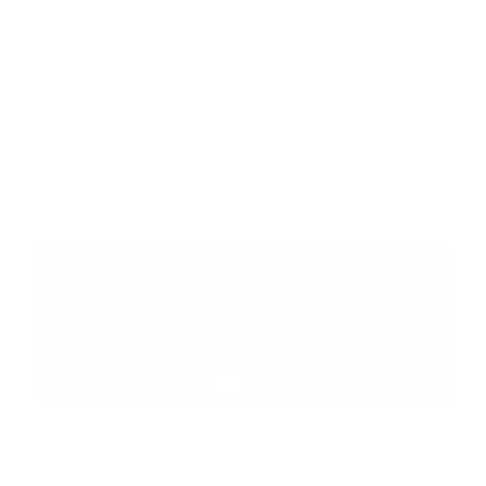
En este momento, dijo, su compañía de bomberos
voluntarios tiene menos de tres docenas de
miembros y muchos están cerca de jubilarse. La edad
promedio es de 55 años. Tiene cuatro técnicos de
emergencias médicas voluntarios básicos, pero
ningún paramédico, quienes tendrían una formación
médica de emergencia más avanzada. Por lo general,
sólo dos EMT están disponibles durante el día, dijo.
Fuente | EMS1