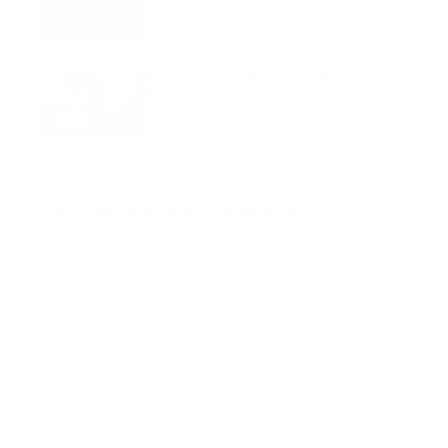
murieron
marzo 21, 2024
Mnemotecnias utilizadas por el
personal de atención
prehospitalaria
octubre 02, 2024
Suscribete a nuestro boletín
Suscribase a nuestra lista de correos y recibira
actualizaciones.
Correo
*
Enviar