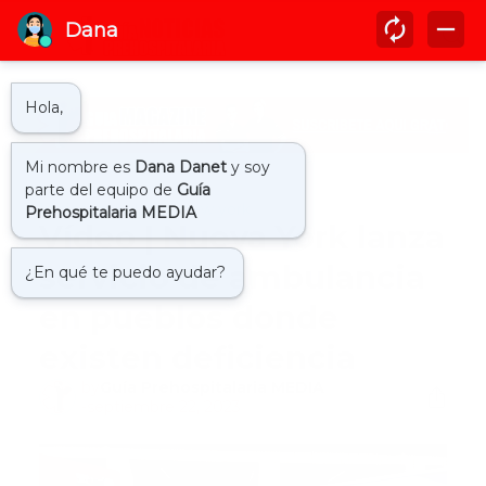
Inicio
ambulancia new york
Vídeo | Nueva York lanza
servicio de ambulancia
en pueblos donde
existen deficiencia
by
Guía Prehospitalaria MEDIA
-
septiembre 22, 2023