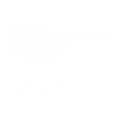
Suscribete
Suscribete a nuestra comunidad en Youtube y
participa en nuestros debates..
@guiaprehospitalaria