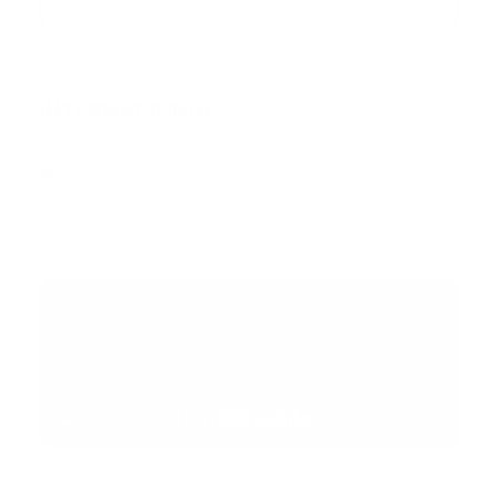
Entregado por SendPulse
INTERNACIONAL
Error:
No se ha encontrado ningún resultado