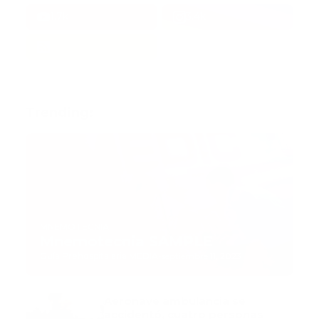
1.7k
3.4k
Trending:
MNEMOTECNIA
Mnemotecnia SAMPLE
Guía Prehospitalaria MEDIA
-
septiembre 11, 2023
Aeronave ambulancia se
accidentó, cuatro personas