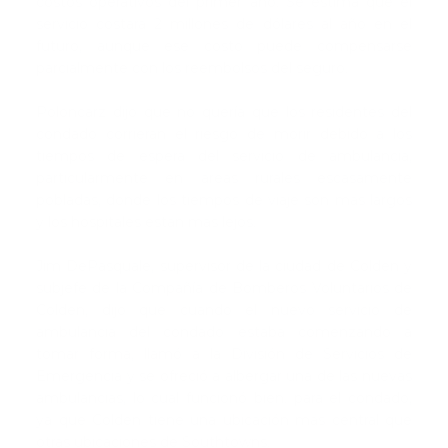
costos operativos del primer año. Se estima que el
servicio costará 2 millones de dólares al año en el
futuro, aunque ese costo puede compensarse
parcialmente con los reembolsos del seguro.
Poloncarz dijo que no quería que los residentes del
condado corrieran el riesgo de morir debido a los
tiempos de espera del servicio de ambulancia,
particularmente en áreas rurales escasamente
pobladas, donde los tiempos de viaje son más largos
y los hospitales están más lejos.
Jim DePasquale, supervisor de la ciudad de Colden y
subjefe de la Compañía de Bomberos Voluntarios de
Colden, dijo que cuando el nuevo servicio de
ambulancia del condado estaba comenzando a
tomar forma, llamó a la División de Servicios de
Emergencia y se ofreció a albergar una de las nuevas
ambulancias, lo cual funcionó bien. para el condado,
ya que Colden tiene una ubicación más central que
otras ubicaciones de Southtowns.