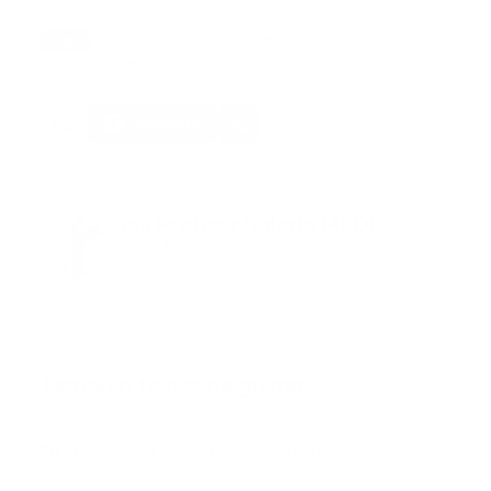
Tags:
ambulancia new york
internacional
new york
noticias
video
Facebook
Guía Prehospitalaria MEDIA
Somos Medio de información en salud, con
especialidad en emergencias y atención
prehospitalaria.
También te podría gustar
Ver todo
Error:
No se ha encontrado ningún resultado