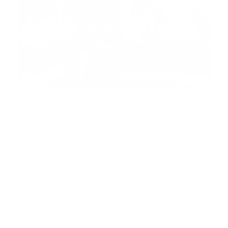
New York.-
La falta de
técnicos médicos de
emergencia y paramédicos voluntarios
en el
condado de Erie ha resultado en servicios de
ambulancia rurales con personal tan deficiente que
las solicitudes de ayuda mutua de las ciudades
vecinas, que alguna vez estuvieron reservadas para
víctimas masivas y otros incidentes importantes,
ahora se están convirtiendo en rutina. llamadas.
El personal de bomberos y rescate, cuyas filas han
disminuido de una generación a otra, dicen que eso