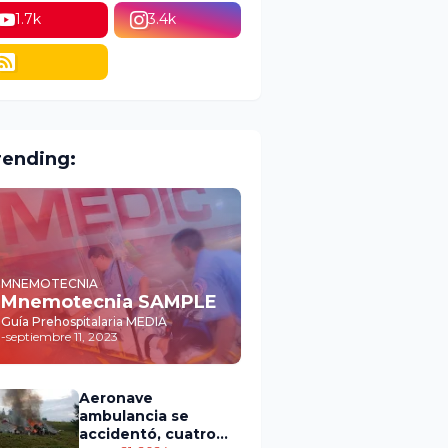
1.7k
3.4k
rending:
MNEMOTECNIA
Mnemotecnia SAMPLE
Guía Prehospitalaria MEDIA
-
septiembre 11, 2023
Aeronave
ambulancia se
accidentó, cuatro