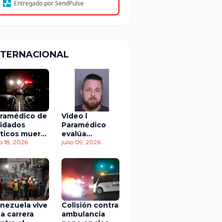
Entregado por SendPulse
NTERNACIONAL
ramédico de
Video l
idados
Paramédico
íticos muere
evalúa
 accidente
io 18, 2026
acuerdo de
julio 09, 2026
 tránsito
culpabilidad en
escandaloso
caso de
contaminación
con fluidos
corporales
nezuela vive
Colisión contra
a carrera
ambulancia