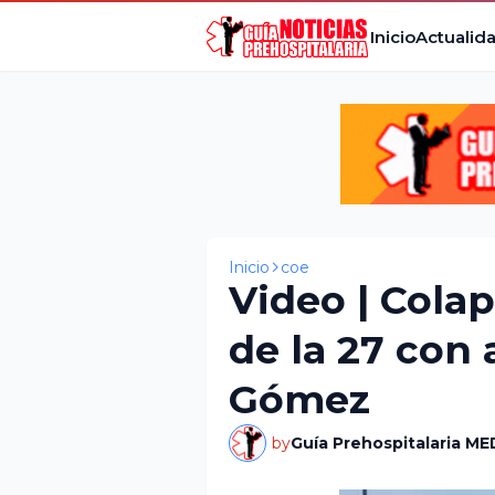
Inicio
Actualid
Inicio
coe
Video | Cola
de la 27 con
Gómez
by
Guía Prehospitalaria ME