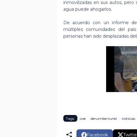
inmovilizadas en sus autos, pero
agua puede ahogarlos.
De acuerdo con un informe de
múltiples comunidades del pa
personas han sido desplazadas debi
Tags:
coe
derumbe tunel
noticias
Facebook
Twitte