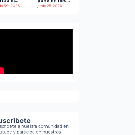
ntra el
pone en riesgo
empo: más
io 30, 2026
traslado de
junio 25, 2026
 1,450
paciente
ertos
pediátrica
entras
scatistas
ntinúan la
squeda de
brevivientes
uscribete
scribete a nuestra comunidad en
utube y participa en nuestros