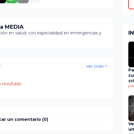
ia MEDIA
I
ón en salud, con especialidad en emergencias y
r
Ver todo
Pa
cu
cr
 resultado
en
jul
de
car un comentario (0)
Ve
un