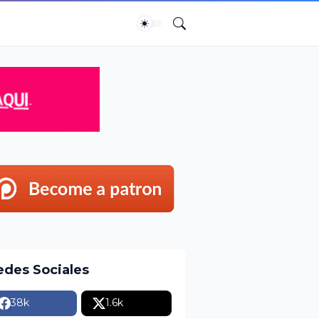
edes Sociales
38k
1.6k