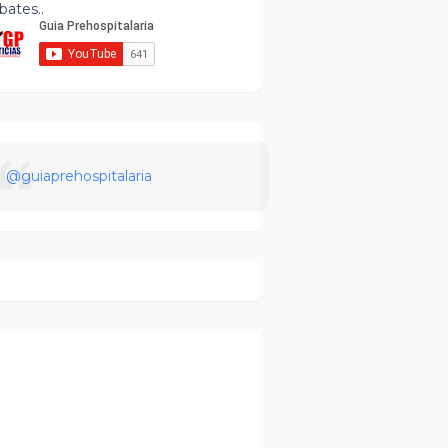
bates..
@guiaprehospitalaria