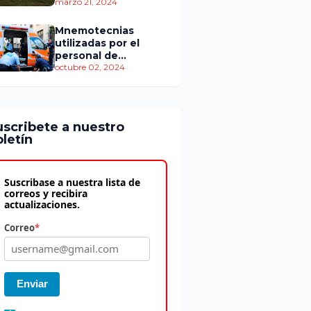
personas murieron
marzo 21, 2024
Mnemotecnias
utilizadas por el
personal de
atención
octubre 02, 2024
prehospitalaria
uscribete a nuestro
letín
Suscribase a nuestra lista de
correos y recibira
actualizaciones.
Correo
*
Enviar