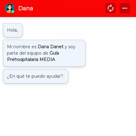
Inicio
cobro peaje
Denuncian que
ambulancias
empezaron a pagar
peajes
by
Guía Prehospitalaria MEDIA
-
diciembre 13, 2023