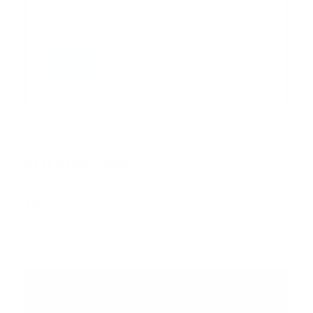
Correo
*
Enviar
Entregado por SendPulse
INTERNACIONAL
Error:
No se ha encontrado ningún resultado