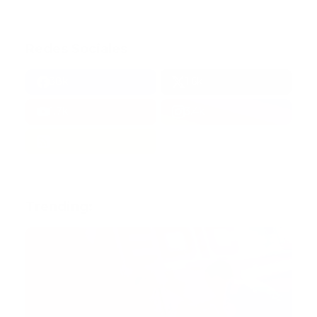
Redes Sociales
38k
1.6k
1.7k
3.4k
Trending: