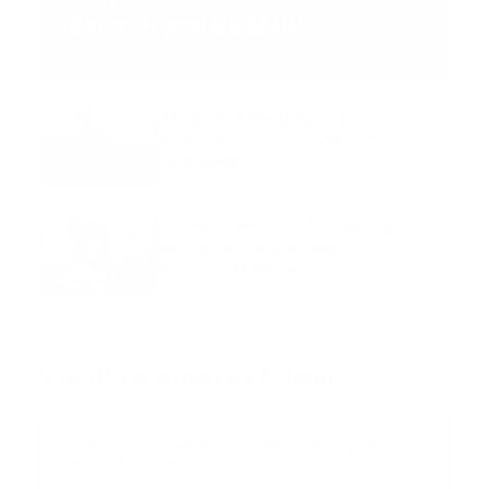
MNEMOTECNIA
Mnemotecnia SAMPLE
Guía Prehospitalaria MEDIA
-
septiembre 11, 2023
Aeronave ambulancia se
accidentó, cuatro personas
murieron
marzo 21, 2024
Mnemotecnias utilizadas por el
personal de atención
prehospitalaria
octubre 02, 2024
Suscribete a nuestro boletín
Suscribase a nuestra lista de correos y recibira
actualizaciones.