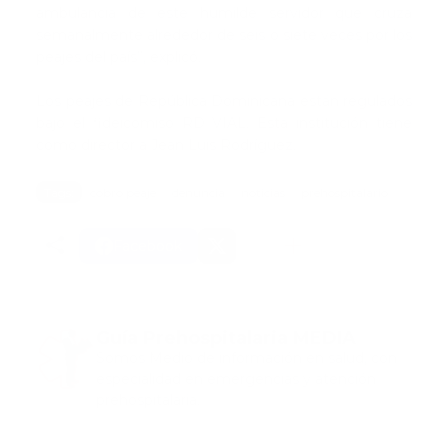
ambulancia de este humilde servidor que cruza
semanalmente alrededor de seis o siete veces por los
peajes del país”, explicó.
Los peajes de República Dominicana están regulados
bajo el fideicomiso RD VIAL. Esta institución tiene
como director a Jean Luis Rodríguez.
Tags:
cobro peaje
denuncia
noticias
prehospitalario
Facebook
Guía Prehospitalaria MEDIA
Somos Medio de información en salud, con
especialidad en emergencias y atención
prehospitalaria.