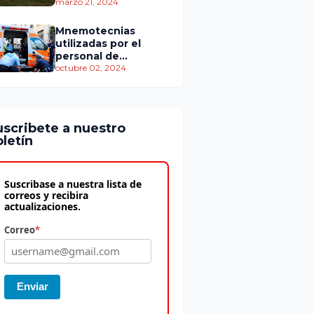
personas murieron
marzo 21, 2024
Mnemotecnias
utilizadas por el
personal de
atención
octubre 02, 2024
prehospitalaria
uscribete a nuestro
letín
Suscribase a nuestra lista de
correos y recibira
actualizaciones.
Correo
*
Enviar