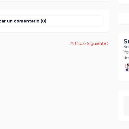
car un comentario (0)
S
Artículo Siguiente
Su
Yo
de