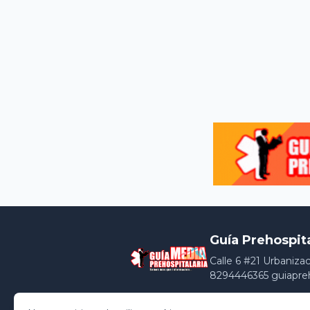
Guía Prehospit
Calle 6 #21 Urbaniza
8294446365 guiapre