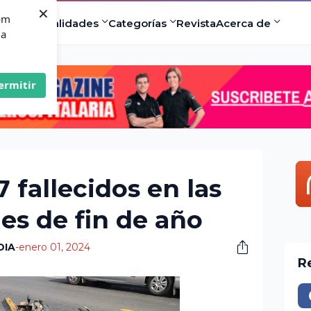
×
com
ad
Especialidades
Categorías
Revista
Acerca de
 a
ermitir
 fallecidos en las
des de fin de año
DIA
-
enero 01, 2024
R