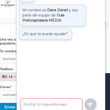
Suscribete a nuestro boletin
Una vez a la semana enviamos un correo con los artículos más
populares.
Tu nombre
*
Teléfono
+1
+1
Correo
*
Enviar