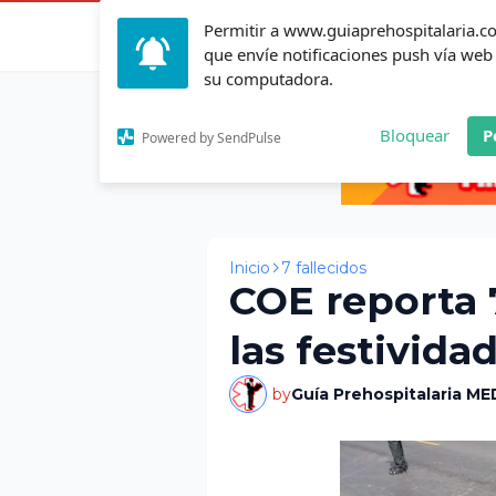
Permitir a www.guiaprehospitalaria.
Inicio
Actualid
que envíe notificaciones push vía web
su computadora.
Bloquear
P
Powered by SendPulse
Inicio
7 fallecidos
COE reporta 7
las festivida
by
Guía Prehospitalaria ME