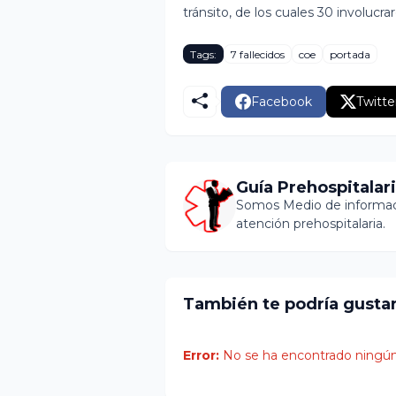
tránsito, de los cuales 30 involucra
Tags:
7 fallecidos
coe
portada
Facebook
Twitte
Guía Prehospitalar
Somos Medio de informaci
atención prehospitalaria.
También te podría gusta
Error:
No se ha encontrado ningún