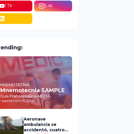
1.7k
3.4k
rending:
MNEMOTECNIA
Mnemotecnia SAMPLE
Guía Prehospitalaria MEDIA
-
septiembre 11, 2023
Aeronave
ambulancia se
accidentó, cuatro