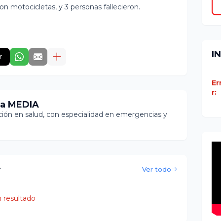
ron motocicletas, y 3 personas fallecieron.
I
r
Er
r:
ia MEDIA
ón en salud, con especialidad en emergencias y
r
Ver todo
 resultado