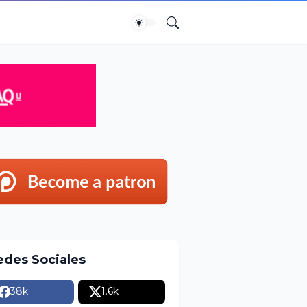
edes Sociales
38k
1.6k