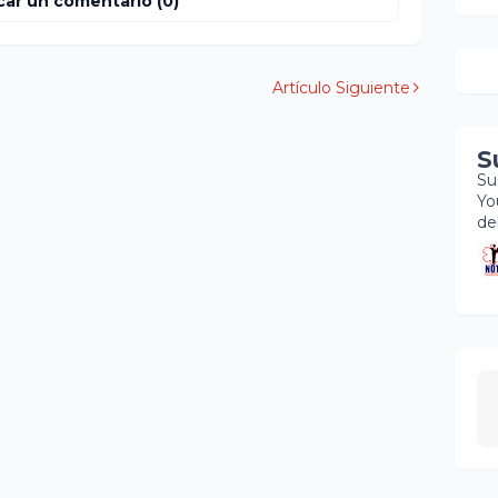
car un comentario (0)
Artículo Siguiente
S
Su
Yo
de