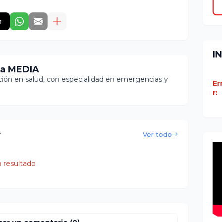
r
I
ia MEDIA
ón en salud, con especialidad en emergencias y
Er
r:
r
Ver todo
 resultado