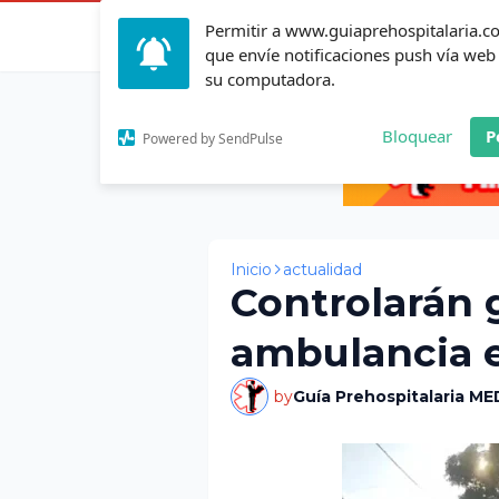
Permitir a www.guiaprehospitalaria.
Inicio
Actualid
que envíe notificaciones push vía web
su computadora.
Bloquear
P
Powered by SendPulse
Inicio
actualidad
Controlarán 
ambulancia 
by
Guía Prehospitalaria ME