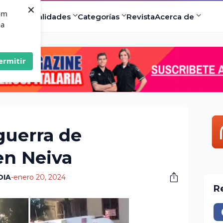
×
com
ad
Especialidades
Categorías
Revista
Acerca de
 a
ermitir
guerra de
en Neiva
DIA
-
enero 20, 2024
R