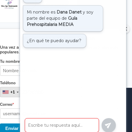
Suscribete a nuestro boletin
Una vez a la semana enviamos un correo con los artículos más
populares.
Tu nombre
*
Teléfono
+1
+1
Correo
*
Enviar