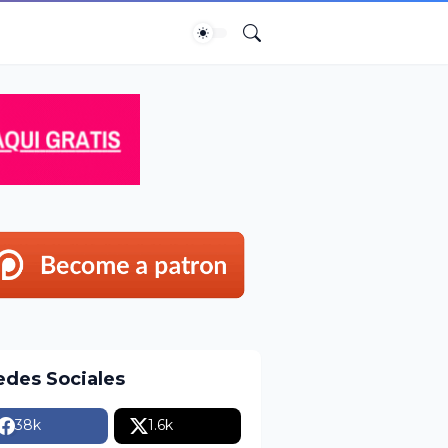
edes Sociales
38k
1.6k