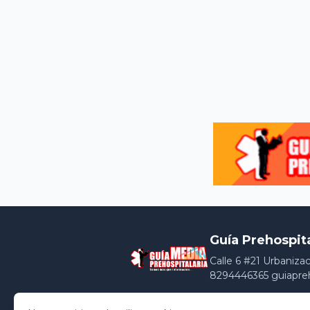
Guía Prehospit
Calle 6 #21 Urbaniza
8294446365 guiapre