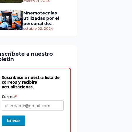
personas murieron
marzo 21, 2024
Mnemotecnias
utilizadas por el
personal de
atención
octubre 02, 2024
prehospitalaria
uscribete a nuestro
letín
Suscribase a nuestra lista de
correos y recibira
actualizaciones.
Correo
*
Enviar