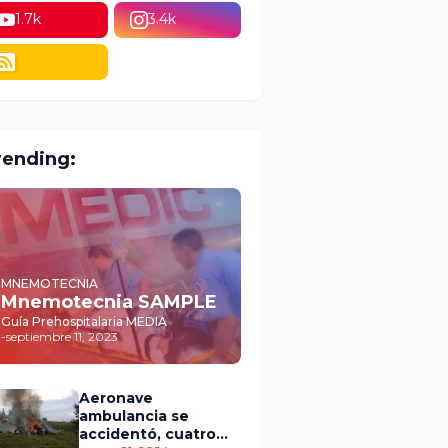
1.7k
3.4k
rending:
MNEMOTECNIA
Mnemotecnia SAMPLE
Guía Prehospitalaria MEDIA
-
septiembre 11, 2023
Aeronave
ambulancia se
accidentó, cuatro