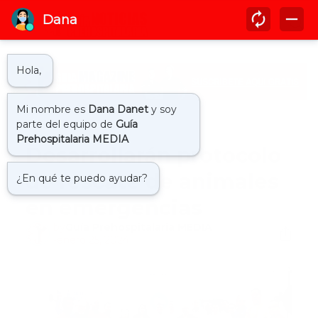
Inicio
coe
Desarrollarán protocolo
de rescate de animales
en emergencias
by
Guía Prehospitalaria MEDIA
-
enero 25, 2024