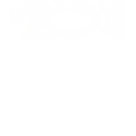
Santo Domingo, RD.-
El Centro de Operaciones de
Emergencias
(COE)
y la Federación Dominicana por
los Derechos de los Animales
(FEDDA)
, iniciaron la
creación de un protocolo de asistencia y rescate de
animales que atraviesen situaciones de emergencias
por atropellamiento, pérdidas, abandono, tenencia
irresponsable, incendios, fenómenos atmosféricos,
entre otros.
Aún sin la ley, los animales deben ser
tratados con respeto y merecen ser
auxiliados ante cualquier