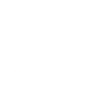
vinculan al Estado con la responsabilidad del cuidado
y la protección de los animales, además de destacar
la importancia de este segundo encuentro de cara a
resolver el tema de los animales en situaciones de
emergencia.
En los casi doce años de promulgada la Ley 248-12,
este es el primer acercamiento que tiene el sector
animalista de la República Dominicana con la entidad
responsable de los organismos de emergencia del
país.
Error:
No se ha encontrado ningún resultado
Guillermina Selman y Darío Andújar, Vicepresidente y
Tesorero de FEDDA respectivamente, agradecieron al
director del COE el interés mostrado, por la agilidad
para tomar las decisiones de actuar y por apoyar el