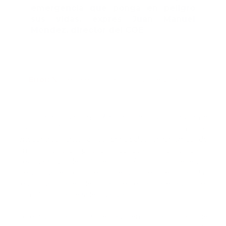
emergencia que ponga en peligro
sus vidas, expres Juan Manuel
Méndez, director del COE
Error:
No se ha encontrado ningún resultado
Durante esta semana, Méndez García y la presidente
de FEDDA, Lorenny Solano, encabezaron dos
encuentros junto a los principales organismos de
emergencias del país, para conocer el alcance de la
Ley 248-12 de Protección Animal y Tenencia
Responsable, con el objetivo de delimitar las
responsabilidades del Estado en esta materia y poder
cumplir con la pieza legislativa.
Lorenny Solano, hizo énfasis en los artículos que