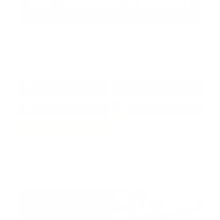
Redes Sociales
38k
1.6k
1.7k
3.4k
Trending: