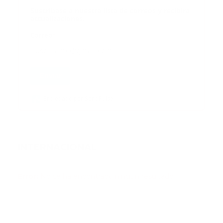
Suscribase a nuestra lista de correos y recibira
actualizaciones.
Correo
*
Enviar
Entregado por SendPulse
INTERNACIONAL
Error:
No se ha encontrado ningún resultado