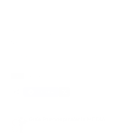
cumplimiento de la ley que protege a los animales.
En el encuentro de este día participaron también
representantes del Cuerpo de Bomberos del Distrito
Nacional y de Santo Domingo Este, la Federación
Dominicana de Municipios, la Alcaldía del Distrito
Nacional, la Defensa Civil, la Dirección de Atención a
Emergencias Extrahospitalarias (DAEH), la Comisión
Militar y Policial del Ministerio de Obras Públicas y
Comunicaciones (Comipol), entre otras.
Tags:
coe
portada
rescate animal
Facebook
Guía Prehospitalaria MEDIA
Somos Medio de información en salud, con
especialidad en emergencias y atención