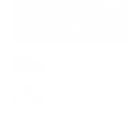
MNEMOTECNIA
Mnemotecnia SAMPLE
Guía Prehospitalaria MEDIA
-
septiembre 11, 2023
Aeronave ambulancia se
accidentó, cuatro personas
murieron
marzo 21, 2024
Mnemotecnias utilizadas por el
personal de atención
prehospitalaria
octubre 02, 2024
Suscribete a nuestro boletín