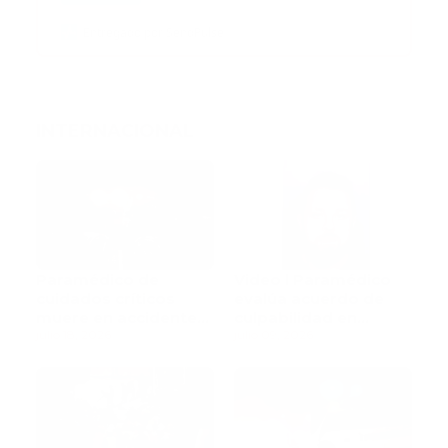
Entregado por SendPulse
INTERNACIONAL
Paramédico de
Video l Paramédico
cuidados críticos
evalúa acuerdo de
muere en accidente
culpabilidad en
de tránsito
julio 18, 2026
escandaloso caso de
julio 09, 2026
contaminación con
fluidos corporales