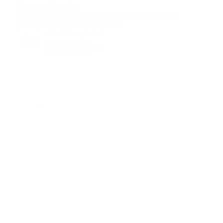
Suscribete
Suscribete a nuestra comunidad en Youtube y
participa en nuestros debates..
@guiaprehospitalaria