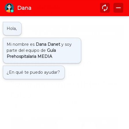
Inicio
911
Información sobre
intoxicación por
“gomas comestibles” es
falsa
by
Guía Prehospitalaria MEDIA
-
enero 31, 2024