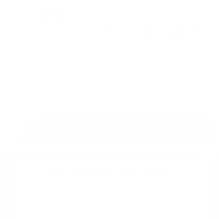
Suscribete a nuestro boletin
Una vez a la semana enviamos un correo con los
artículos más populares.
Calle 6 #21 Urbanización Juan Pablo Duarte, Santo
Domingo Este, RD. Tel.- 8294446365
Tu nombre
*