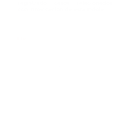
registrado casos relacionados
con intoxicación de esta índole
Error:
No se ha encontrado ningún resultado
El sistema de emergencias no ha registrado casos
relacionados con intoxicación de esta índole, ni
coordinó con las instituciones de respuesta el envío
masivo de unidades que se expresa en dicho audio
para atender la situación.
El 911 asegura a la comunidad que sigue operando
con normalidad, atendiendo todas las emergencias
médicas, de seguridad y ciudadanas como siempre lo
ha hecho, instando a la población a verificar la
veracidad de la información antes de compartirla, y
reiterando su compromiso con la pronta y efectiva