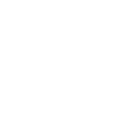
Aeronave ambulancia se
accidentó, cuatro personas
murieron
marzo 21, 2024
Mnemotecnias utilizadas por el
personal de atención
prehospitalaria
octubre 02, 2024
Suscribete a nuestro boletín
Suscribase a nuestra lista de correos y recibira
actualizaciones.
Correo
*
Enviar