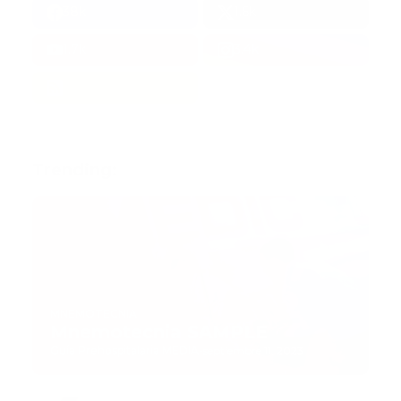
38k
1.6k
1.7k
3.4k
Trending:
MNEMOTECNIA
Mnemotecnia SAMPLE
Guía Prehospitalaria MEDIA
-
septiembre 11, 2023