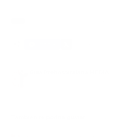
respuesta a cualquier situación de emergencia real.
Tags:
911
actualidad
falsa informacion
intoxicación
portada
Facebook
Guía Prehospitalaria MEDIA
Somos Medio de información en salud, con
especialidad en emergencias y atención
prehospitalaria.
También te podría gustar
Ver todo
Error:
No se ha encontrado ningún resultado