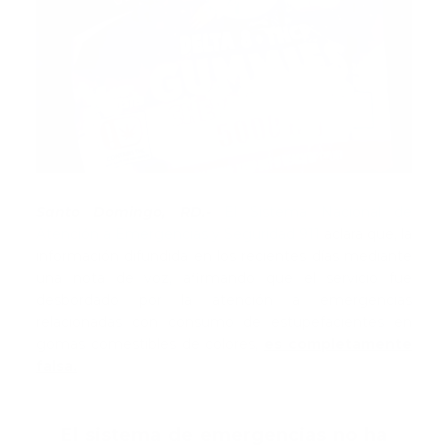
Santo Domingo, RD.-
El Sistema Nacional de
Atención a Emergencias y Seguridad 911
aclara que, la
información difundida en los recientes días mediante
una nota de voz, afirmando que el servicio fue
desbordado por la atención a emergencias
relacionadas con consumo de estupefacientes en
gomas comestibles de colores,
es completamente
falsa.
El sistema de emergencias no ha