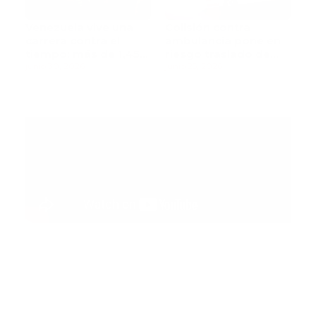
Venezuela vive una
Colisión contra
carrera contra el
ambulancia pone en
tiempo: más de 1,450
riesgo traslado de
muertos mientras
junio 30, 2026
paciente pediátrica
junio 25, 2026
rescatistas continúan
la búsqueda de
sobrevivientes