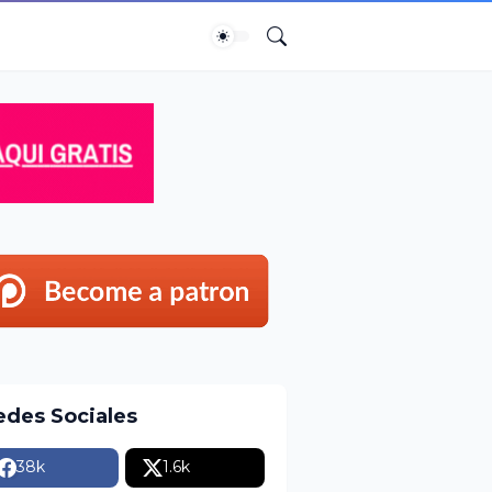
edes Sociales
38k
1.6k