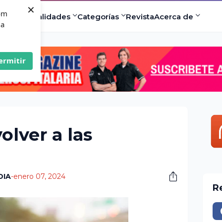
×
com
ad
Especialidades
Categorías
Revista
Acerca de
 a
ermitir
olver a las
DIA
-
enero 07, 2024
R