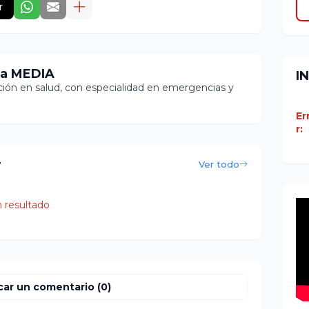
r
ia MEDIA
I
ón en salud, con especialidad en emergencias y
Er
r:
r
Ver todo
 resultado
car un comentario (0)