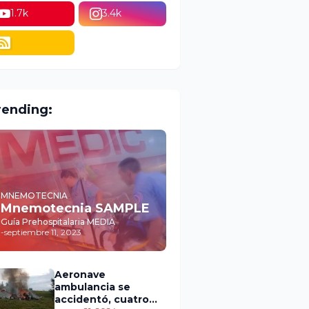
1.7k
3.4k
rending:
MNEMOTECNIA
Mnemotecnia SAMPLE
Guía Prehospitalaria MEDIA
-
septiembre 11, 2023
Aeronave
ambulancia se
accidentó, cuatro