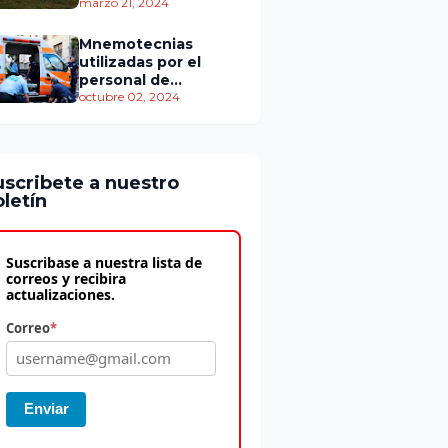
personas murieron
marzo 21, 2024
Mnemotecnias
utilizadas por el
personal de
atención
octubre 02, 2024
prehospitalaria
uscribete a nuestro
letín
Suscribase a nuestra lista de
correos y recibira
actualizaciones.
Correo
*
Enviar