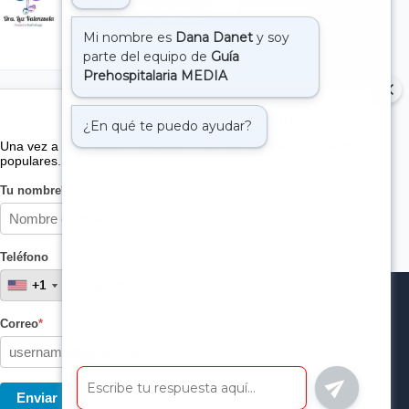
Suscribete a nuestro boletin
Una vez a la semana enviamos un correo con los artículos más
populares.
Tu nombre
*
Teléfono
+1
+1
Correo
*
Enviar