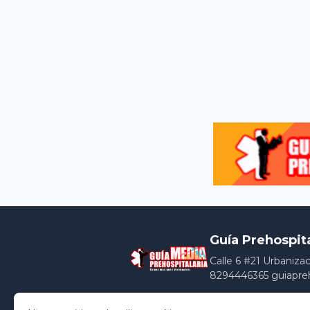
Guía Prehospit
Calle 6 #21 Urbaniza
8294446365 guiapre