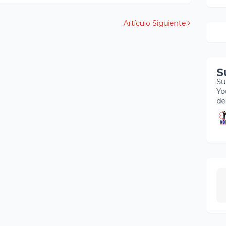
Artículo Siguiente
S
Su
Yo
de