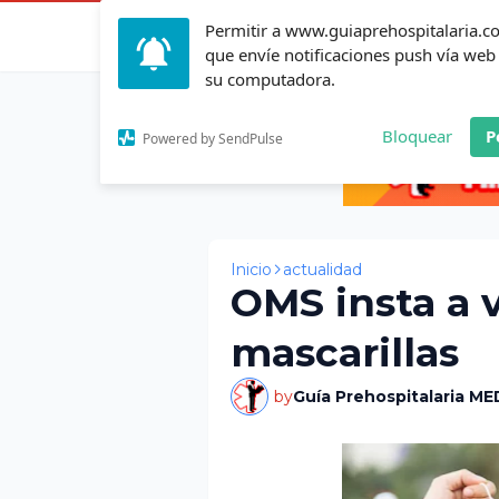
Permitir a www.guiaprehospitalaria.
Inicio
Actualid
que envíe notificaciones push vía web
su computadora.
Bloquear
P
Powered by SendPulse
Inicio
actualidad
OMS insta a v
mascarillas
by
Guía Prehospitalaria ME