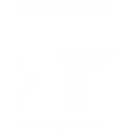
Presuntamente, la unidad del 911 iba
con una emergencia al momento del
incidente
Hasta el momento, solo uno de los chóferes tuvo
lesiones leves.
Recomendado
Podcast Guia Prehospitalaria
Guía Prehospitalaria MEDIA
-
noviembre 17, 2022