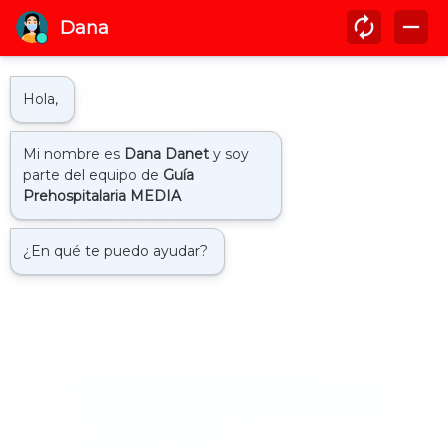
Inicio
accidente ambulancia
Video | Ambulancia del
911 afectada en el triple
accidente de tránsito
by
Guía Prehospitalaria MEDIA
-
enero 16, 2024