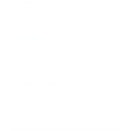
Suscribase a nuestra lista de correos y recibira
actualizaciones.
Correo
*
Enviar
Entregado por SendPulse
INTERNACIONAL
Error:
No se ha encontrado ningún resultado