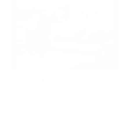
Punta Cana, RD.-
Dos minibús y una ambulancia
chocaron este lunes en un accidente de tránsito
registrado en el Cruce de Cabeza de Toro. Según
testigos oculares, el incidente fue provocado por uno
de los minibús que pasó el semáforo en rojo
colisionando con los otros dos vehículos.