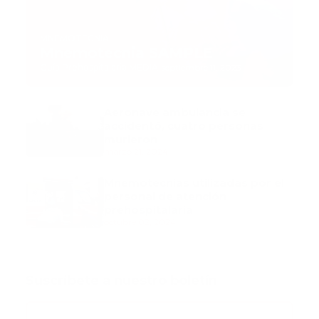
MNEMOTECNIA
Mnemotecnia SAMPLE
Guía Prehospitalaria MEDIA
-
septiembre 11, 2023
Aeronave ambulancia se
accidentó, cuatro personas
murieron
marzo 21, 2024
Mnemotecnias utilizadas por el
personal de atención
prehospitalaria
octubre 02, 2024
Suscribete a nuestro boletín