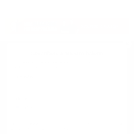
Suscribete a nuestro boletin
Una vez a la semana enviamos un correo con los
artículos más populares.
Calle 6 #21 Urbanización Juan Pablo Duarte, Santo
Domingo Este, RD. Tel.- 8294446365
Tu nombre
*
guiaprehospitalaria@gmail.com
Teléfono
+1
+1
Inicio
Nosotros
ANUNCIATE CON NOSOTROS
Correo
*
×
Permitir a www.guiaprehospitalaria.com que
Terminos y Condiciones
envíe notificaciones push vía web a su
INICIO
NOSOTROS
CONTACTANOS