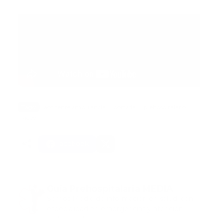
Tags:
accidente ambulancia
portada
prehospitalario
video
Facebook
Guía Prehospitalaria MEDIA
Somos Medio de información en salud, con
especialidad en emergencias y atención