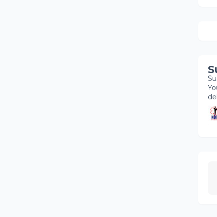
S
Su
Yo
de