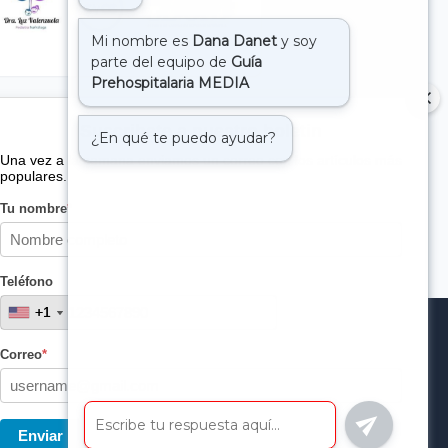
Suscribete a nuestro boletin
Una vez a la semana enviamos un correo con los artículos más
populares.
Tu nombre
*
Teléfono
+1
+1
Correo
*
Enviar