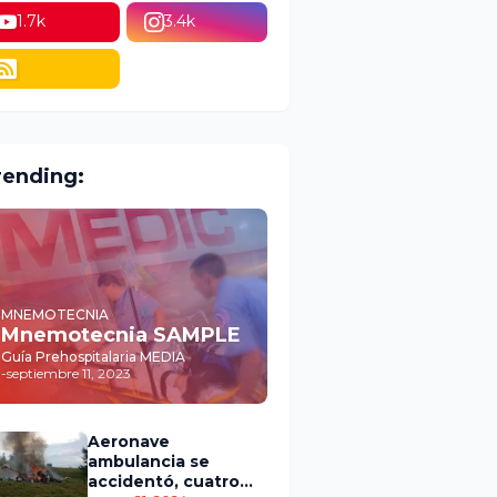
1.7k
3.4k
rending:
MNEMOTECNIA
Mnemotecnia SAMPLE
Guía Prehospitalaria MEDIA
-
septiembre 11, 2023
Aeronave
ambulancia se
accidentó, cuatro