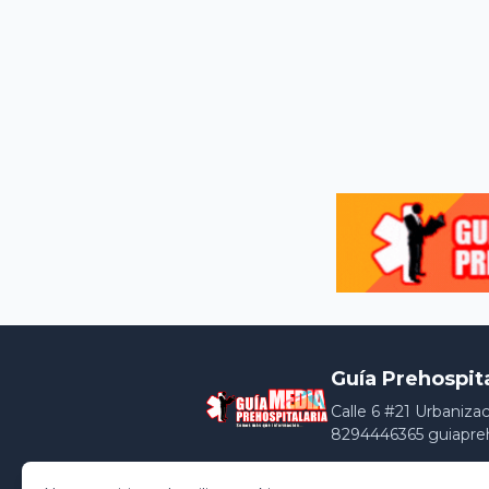
Guía Prehospit
Calle 6 #21 Urbaniza
8294446365 guiapre