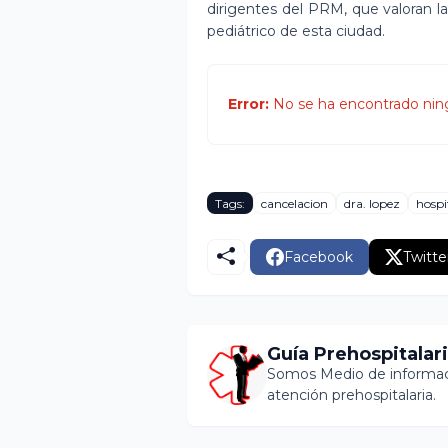
dirigentes del PRM, que valoran la
pediátrico de esta ciudad.
Error:
No se ha encontrado nin
Tags:
cancelacion
dra. lopez
hospi
Facebook
Twitte
Guía Prehospitalar
Somos Medio de informaci
atención prehospitalaria.