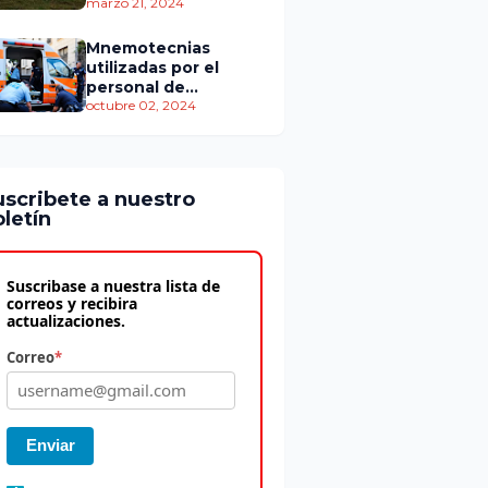
personas murieron
marzo 21, 2024
Mnemotecnias
utilizadas por el
personal de
atención
octubre 02, 2024
prehospitalaria
uscribete a nuestro
letín
Suscribase a nuestra lista de
correos y recibira
actualizaciones.
Correo
*
Enviar