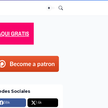
edes Sociales
38k
1.6k