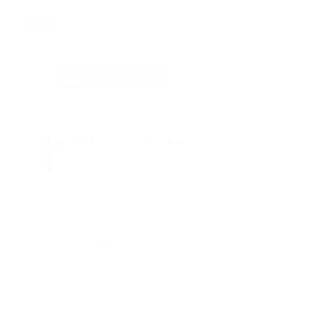
Tags:
actualidad
bahoruco
bomberos
entrega de camion
Facebook
Guía Prehospitalaria MEDIA
Somos Medio de información en salud, con
especialidad en emergencias y atención
prehospitalaria.
También te podría gustar
Ver todo
Error:
No se ha encontrado ningún resultado