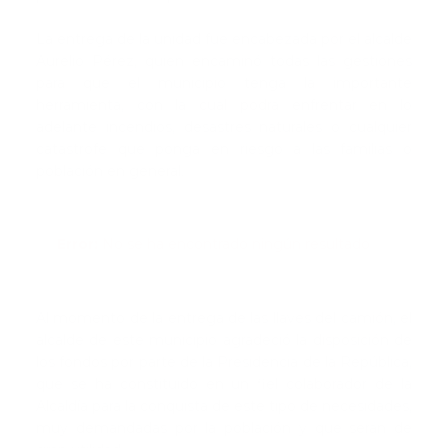
La entrega de la unidad fue encabezada por el alcalde
Aurelio Pérez, quien encaminó todas las gestiones
para que el municipio tenga la importante
herramienta, con la cual podrá enfrentar en lo
adelante incendios, desastres naturales o cualquier
catástrofe que ponga en riesgo a las familias o
población en general.
Error:
No se ha encontrado ningún resultado
Al momento de la entrega de las llaves del camión, el
alcalde de este municipio agradeció la disposición de
los fondos por parte de la Presidencia de la República,
que se ha constituido en un fiel colaborador de la
Alcaldía para la conquista de este tipo de necesidades,
muy demandadas por la población y que serán de