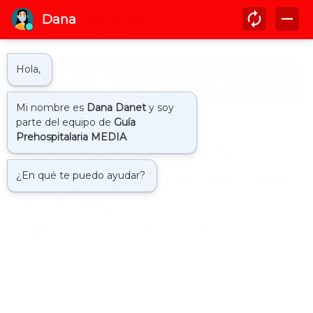
Inicio
actualidad
Entregan camión a
Cuerpo de Bomberos en
Bahoruco
by
Guía Prehospitalaria MEDIA
-
febrero 24, 2024