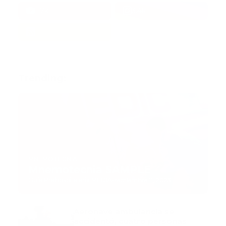
1.7k
3.4k
Trending:
MNEMOTECNIA
Mnemotecnia SAMPLE
Guía Prehospitalaria MEDIA
-
septiembre 11, 2023
Aeronave ambulancia se
accidentó, cuatro personas