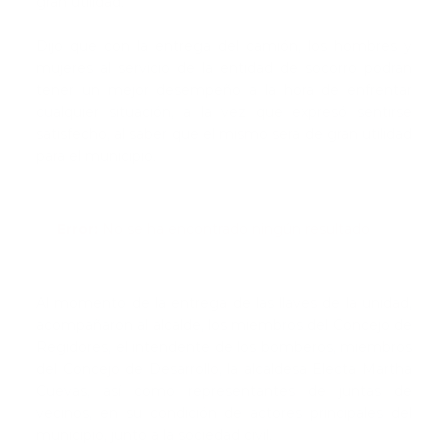
gran utilidad.
Dijo que con la entrega del camión, los hombres y
mujeres al servicio de la entidad de socorro podrán
tener un mejor desempeño a la hora de enfrentar
cualquier situación, a la vez que expresó sentirse
satisfecho, al saber que el mismo será de gran utilidad
para el municipio.
Error:
No se ha encontrado ningún resultado
Al momento de la entrega de las llaves de la unidad,
acompañaron al alcalde, los miembros del Concejo de
Regidores, el intendente de los bomberos, miembros
del Concejo de Desarrollo, la alcaldesa Electa Martha
Cuevas, así como representantes de juntas de
vecinos, en su condición de actores principales del
municipio, junto a la sociedad civil.