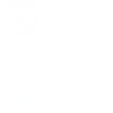
murieron
marzo 21, 2024
Mnemotecnias utilizadas por el
personal de atención
prehospitalaria
octubre 02, 2024
Suscribete a nuestro boletín
Suscribase a nuestra lista de correos y recibira
actualizaciones.
Correo
*
Enviar
Entregado por SendPulse