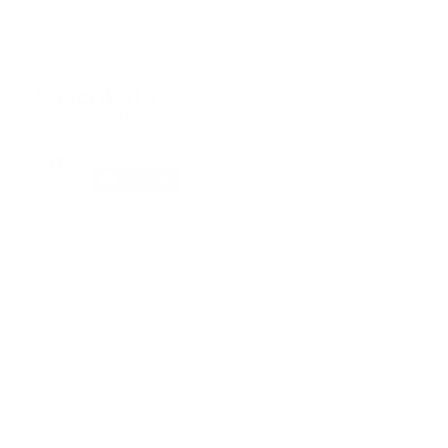
Suscribete
Suscribete a nuestra comunidad en Youtube y
participa en nuestros debates..
@guiaprehospitalaria