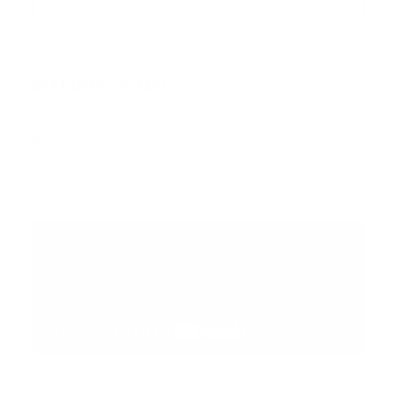
INTERNACIONAL
Error:
No se ha encontrado ningún resultado