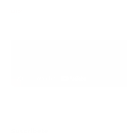
Error:
No se ha encontrado ningún resultado
Suscribete
Suscribete a nuestra comunidad en Youtube y