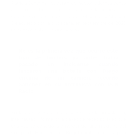
Patricia Sánchez, residente del sector, además contó
a la emisora bogotana que esa no es la primera vez
que se registra una atentado en el barrio La Chucua.
De acuerdo con la ciudadana, en septiembre del 2023
un camión había sido incinerado.
No es la primera vez que ocurre este
tipo de hechos, ya antes había
pasado un incidente cuando
lanzaron una botella con fuego
encima de un camión, recordó
Sánchez en su entrevista con RCN
Radio
En lo que respecta a la explosión de la ambulancia,
internautas informaron a través de redes sociales que
una vez se conoció la emergencia, una máquina del
Cuerpo de Bomberos de Bogotá arribó a la zona para