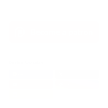
Artículo Anterior
Artículo Siguiente
Redes Sociales
38k
1.6k
1.7k
3.4k