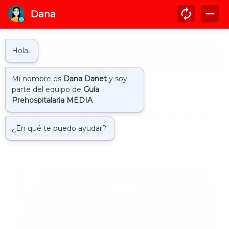
Inicio
ambulancia incendiada
Lanzan explosivos a una
ambulancia
by
Guía Prehospitalaria MEDIA
-
febrero 21, 2024