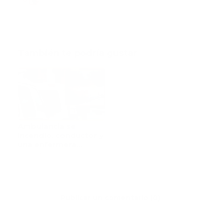
especialidad en emergencias y atención
prehospitalaria.
También te podría gustar
Ver todo
Ambulancia se
incendió, conductor y
una enfermera
resultaron heridos
diciembre 11, 2023
Publicar un comentario (0)