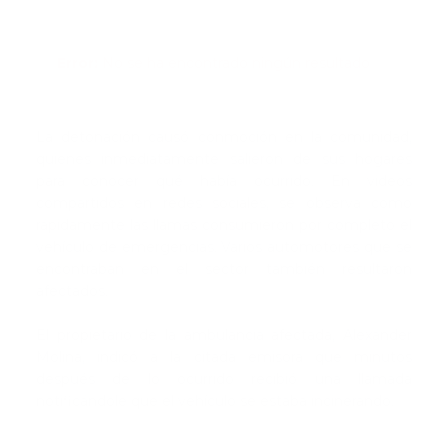
Error:
No se ha encontrado ningún resultado
La detonación causó conmoción en la comunidad,
quienes inmediatamente salieron de sus hogares
para conocer qué había ocurrido. En videos
compartidos en redes sociales, se observa como
rápidamente las llamas consumieron por completo el
vehículo de emergencias. Varios automotores que se
encontraban en el sector también resultaron
afectados.
El propietario de la ambulancia afectada, Alexánder
Molina, indicó a la citada emisora que minutos
después de lo ocurrido recibió una llamada
notificándole que el vehículo se estaba incinerando.