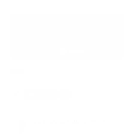
Tags:
ambulancia incendiada
colombia
explosion
portada
Facebook
Guía Prehospitalaria MEDIA
Somos Medio de información en salud, con