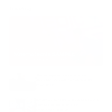
Trending:
MNEMOTECNIA
Mnemotecnia SAMPLE
Guía Prehospitalaria MEDIA
-
septiembre 11, 2023
Aeronave ambulancia se
accidentó, cuatro personas
murieron
marzo 21, 2024
Mnemotecnias utilizadas por el
personal de atención
prehospitalaria