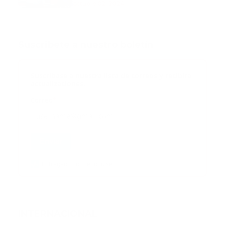
octubre 02, 2024
Suscribete a nuestro boletín
Suscribase a nuestra lista de correos y recibira
actualizaciones.
Correo
*
Enviar
Entregado por SendPulse
INTERNACIONAL