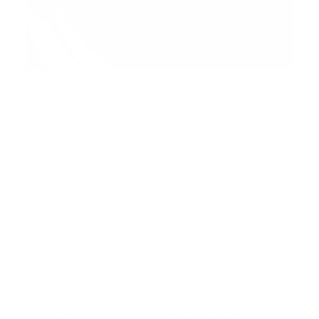
Fuente
Bogotá, Colombia.-
Minutos de angustia vivieron los
habitantes del
barrio La Chucua, en la localidad de
Kennedy, en el sur de Bogotá
, luego de que en la
noche del martes 20 de febrero, una granada fuera
lanzada a un parqueadero del sector.
Residentes de la zona dieron a conocer a RCN Radio
que los hechos ocurrieron sobre las 9 de la noche
cuando dos hombres que se movilizaban en una
motocicleta
arrojaron el artefacto explosivo
debajo de una
ambulancia
que se encontraba
estacionada, provocando la explosión. En videos de
cámaras de seguridad del parqueadero quedó
registrado el momento exacto del atentado.