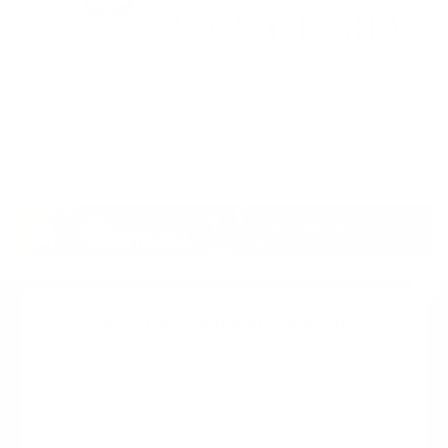
Suscribete a nuestro boletin
Una vez a la semana enviamos un correo con los
artículos más populares.
Calle 6 #21 Urbanización Juan Pablo Duarte, Santo
Domingo Este, RD. Tel.- 8294446365
Tu nombre
*
guiaprehospitalaria@gmail.com