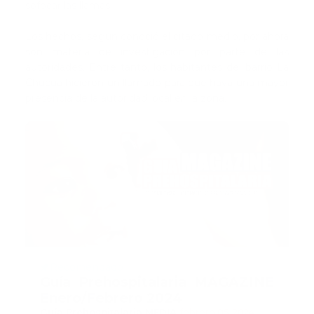
sofocar las llamas.
Los hechos, según conoció el citado medio, por ahora
son materia de investigación por parte de las
autoridades. Entre tanto, los habitantes del barrio La
Chucua hicieron un llamado para que haya una mayor
presencia de la autoridad local en la zona.
Recomendado
Guía Prehospitalaria MAGAZINE
Enero/Febrero 2024
Guía Prehospitalaria MEDIA
-
febrero 05, 2024