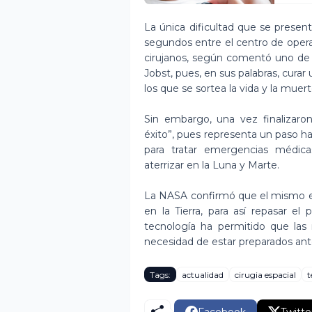
La única dificultad que se presen
segundos entre el centro de operaci
cirujanos, según comentó uno de l
Jobst, pues, en sus palabras, cura
los que se sortea la vida y la muert
Sin embargo, una vez finalizar
éxito”, pues representa un paso hac
para tratar emergencias médica
aterrizar en la Luna y Marte.
La NASA confirmó que el mismo ex
en la Tierra, para así repasar e
tecnología ha permitido que las 
necesidad de estar preparados an
Tags:
actualidad
cirugia espacial
t
Facebook
Twitte