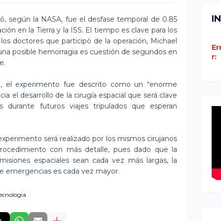
I
tó, según la NASA, fue el desfase temporal de 0.85
ón en la Tierra y la ISS. El tiempo es clave para los
os doctores que participó de la operación, Michael
Er
r una posible hemorragia es cuestión de segundos en
r:
e.
on, el experimento fue descrito como un “enorme
ia el desarrollo de la cirugía espacial que será clave
s durante futuros viajes tripulados que esperan
perimento será realizado por los mismos cirujanos
l procedimiento con más detalle, pues dado que la
misiones espaciales sean cada vez más largas, la
te emergencias es cada vez mayor.
ecnologia
r