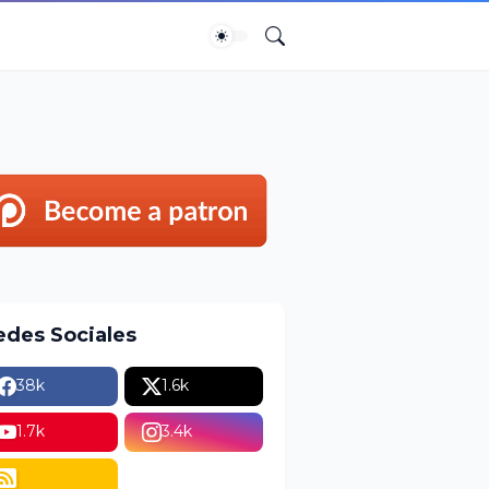
edes Sociales
38k
1.6k
1.7k
3.4k