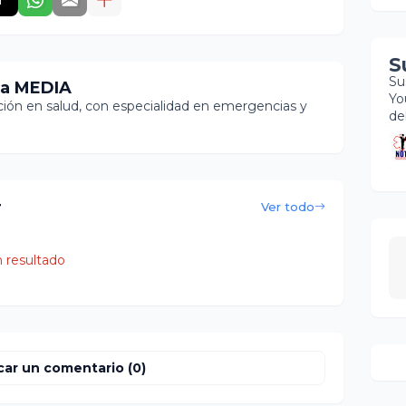
S
Su
ia MEDIA
Yo
ón en salud, con especialidad en emergencias y
de
r
Ver todo
 resultado
car un comentario (0)