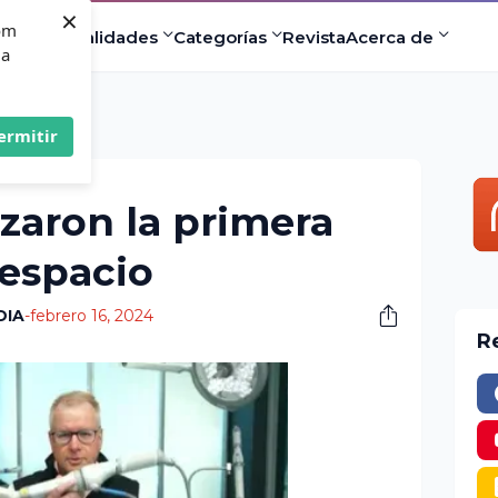
×
com
ad
Especialidades
Categorías
Revista
Acerca de
 a
ermitir
izaron la primera
 espacio
DIA
-
febrero 16, 2024
R