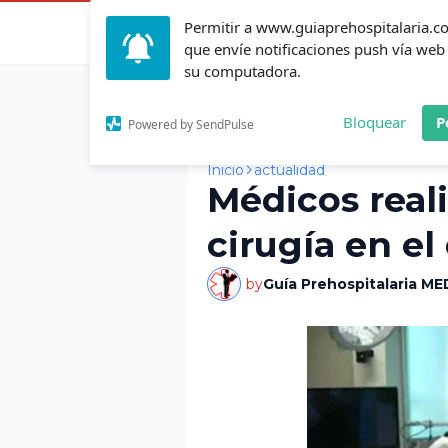
Permitir a www.guiaprehospitalaria.
Inicio
Actualid
que envíe notificaciones push vía web
su computadora.
Bloquear
P
Powered by SendPulse
Inicio
actualidad
Médicos real
cirugía en el
by
Guía Prehospitalaria ME