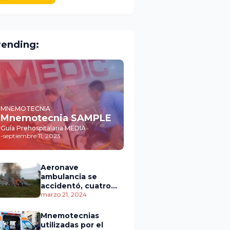
rending:
MNEMOTECNIA
Mnemotecnia SAMPLE
Guía Prehospitalaria MEDIA
-
septiembre 11, 2023
Aeronave
ambulancia se
accidentó, cuatro
personas murieron
marzo 21, 2024
Mnemotecnias
utilizadas por el