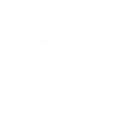
Suscribete
Suscribete a nuestra comunidad en Youtube y
participa en nuestros debates..
@guiaprehospitalaria