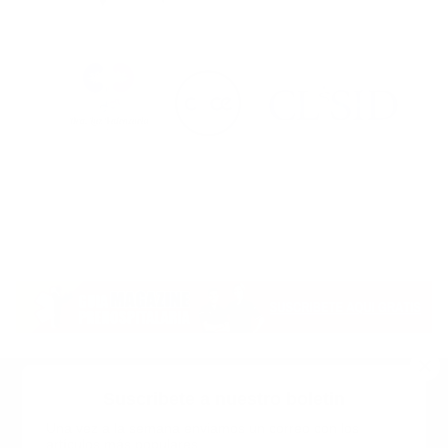
Suscribete a nuestro boletin
Una vez a la semana enviamos un correo con los
artículos más populares.