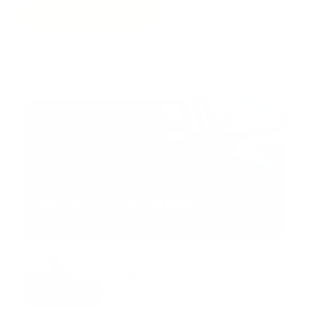
Trending:
MNEMOTECNIA
Mnemotecnia SAMPLE
Guía Prehospitalaria MEDIA
-
septiembre 11, 2023
Aeronave ambulancia se
accidentó, cuatro personas
murieron
marzo 21, 2024