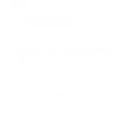
Tags:
actualidad
caluroso
clima
ONAMET
Facebook
Guía Prehospitalaria MEDIA
Somos Medio de información en salud, con
especialidad en emergencias y atención
prehospitalaria.
También te podría gustar
Ver todo
Error:
No se ha encontrado ningún resultado