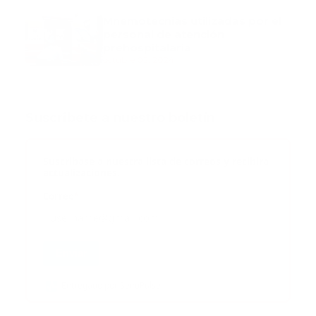
Mnemotecnias utilizadas por el
personal de atención
prehospitalaria
octubre 02, 2024
Suscribete a nuestro boletín
Suscribase a nuestra lista de correos y recibira
actualizaciones.
Correo
*
Enviar
Entregado por SendPulse