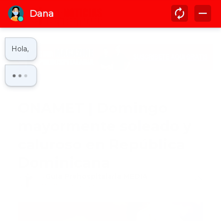
Inicio
actualidad
ONAMET | Domingo
mayormente soleado y
caluroso en República
Dominicana
by
Guía Prehospitalaria MEDIA
-
febrero 04, 2024