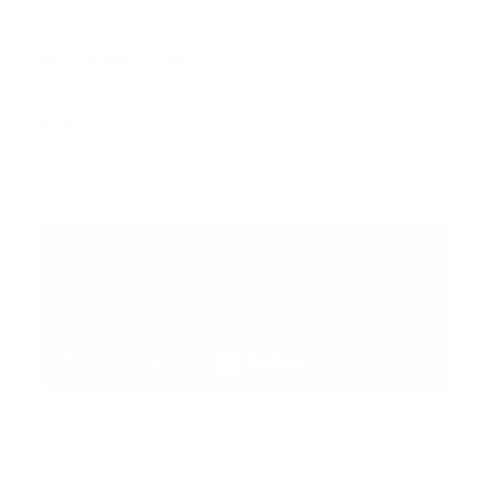
INTERNACIONAL
Error:
No se ha encontrado ningún resultado