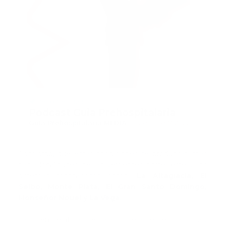
Recomendado
Podcast Guia Prehospitalaria
Guía Prehospitalaria MEDIA
-
noviembre 17, 2022
Asimismo, que estas condiciones se producirán más
hacia localidades de las vertientes norte, este y los
sistemas montañosos como:
La Altagracia, El
Seibo, Monte Plata, El Gran Santo Domingo,
Monseñor Nouel y La Vega.
Las temperaturas estarán ligeramente calurosas,