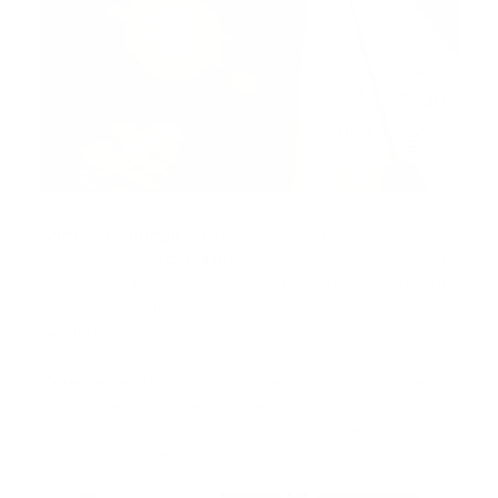
Santo Domingo, RD.-
La Oficina Nacional de
Meteorología
(ONAMET)
informó que para este
domingo predominará un ambiente mayormente
soleado y caluroso con escasas lluvias sobre el
territorio nacional.
Durante el día se producirán algunos aumentos
nubosos en horas de la tarde, con chubascos aislados,
debido al viento más cálido de componente sur y los
efectos de calentamiento diurno.