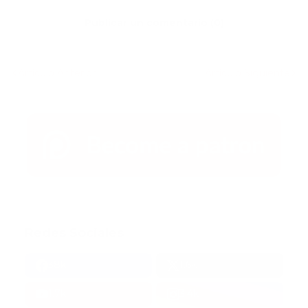
Publicar un comentario (0)
Artículo Anterior
Artículo Siguiente
Redes Sociales
38k
1.6k
1.7k
3.4k