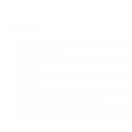
sobre todo hacia provincias cercanas al litoral caribeño
del país, debido al viento cálido de componente sur
procedente del mar Caribe.
Pronóstico
Distrito Nacional: nubes dispersas a medio
nublado en ocasiones.
Santo Domingo Este: medio nublado en
ocasiones.
Santo Domingo Norte: medio nublado en
ocasiones.
Santo Domingo Oeste: nubes dispersas a
medio nublado con chubascos aislados.
El Gran Santo Domingo: temperatura mínima
entre 18 °C y 20 °C y la máxima entre 28 °C y 30
°C.