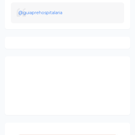
@guiaprehospitalaria