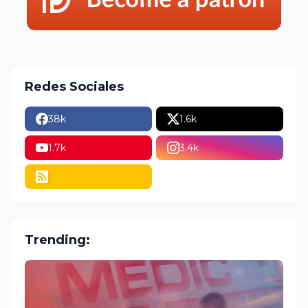
Redes Sociales
38k
1.6k
1.7k
3.4k
Trending: