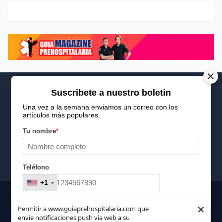
Suscribete a nuestro boletin
Una vez a la semana enviamos un correo con los
artículos más populares.
Calle 6 #21 Urbanización Juan Pablo Duarte, Santo
Domingo Este, RD. Tel.- 8294446365
Tu nombre
*
guiaprehospitalaria@gmail.com
Teléfono
+1
+1
Inicio
Nosotros
ANUNCIATE CON NOSOTROS
Correo
*
×
Permitir a www.guiaprehospitalaria.com que
Terminos y Condiciones
envíe notificaciones push vía web a su
INICIO
NOSOTROS
CONTACTANOS