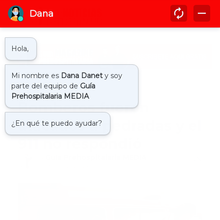
Inicio
actualidad
Bomberos fueron
atacados a pedradas y el
911 no respondió
by
Guía Prehospitalaria MEDIA
-
marzo 12, 2024