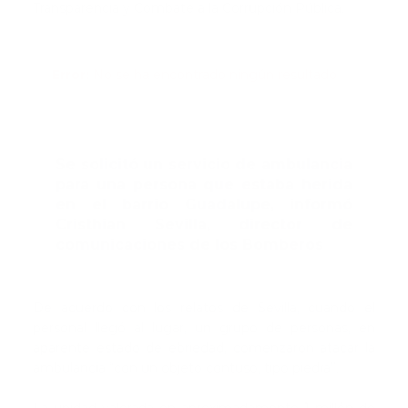
Transparencia y Combate a la Corrupción Pública.
Error:
No se ha encontrado ningún resultado
Se solicitó un servicio de ambulancia
para una persona que estaba herida
en el barrio Guadalupe, informó
Cristhian Sevilla, director de
comunicaciones de los Bomberos
De acuerdo con los relatos de Sevilla, cuando el
personal llegó al lugar, un grupo de personas, en
aparente estado de ebriedad, comenzaron atacar la
ambulancia “con un objeto contuso, tipo piedra”.