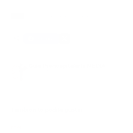
rápidamente salieron del lugar hasta llegar a la base.
Tags:
actualidad
bomberos
bomberos honduras
internacional
Facebook
Guía Prehospitalaria MEDIA
Somos Medio de información en salud, con
especialidad en emergencias y atención
prehospitalaria.
También te podría gustar
Ver todo
Error:
No se ha encontrado ningún resultado