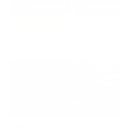
1.7k
3.4k
Trending:
MNEMOTECNIA
Mnemotecnia SAMPLE
Guía Prehospitalaria MEDIA
-
septiembre 11, 2023
Aeronave ambulancia se