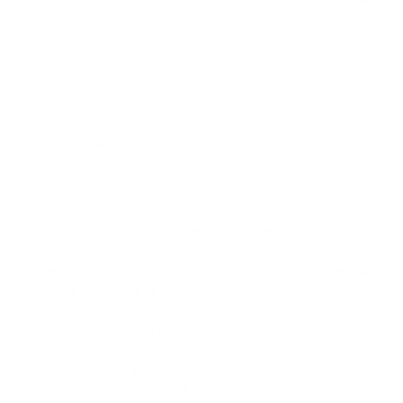
La unidad valorada en aproximadamente 1 millón de
lempiras sufrió daños en los vidrios laterales y traseros;
según Cristhian Sevilla esta era la única unidad de
emergencia con la que contaba el Cuerpo de
Bomberos en la capital.
Error:
No se ha encontrado ningún resultado
Al registrar el altercado, el personal dentro de la
ambulancia llamó al número de emergencias 911, sin
embargo, no recibió respuesta: “al llamar al 911 dijeron
que se tenía que generar un ticket para poder enviar
una patrulla, por lo que recomendaron que
abandonaran el lugar”, lamentó el director de
comunicaciones de los bomberos.
Cabe destacar que, ninguna de las dos personas que
se trasladaba en la ambulancia resultó herida, pues