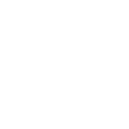
Paramédico de
Video l Paramédico
cuidados críticos
evalúa acuerdo de
muere en accidente
culpabilidad en
de tránsito
julio 18, 2026
escandaloso caso de
julio 09, 2026
contaminación con
fluidos corporales
Venezuela vive una
Colisión contra
carrera contra el
ambulancia pone en
tiempo: más de 1,450
riesgo traslado de
muertos mientras
junio 30, 2026
paciente pediátrica
junio 25, 2026
rescatistas continúan
la búsqueda de
sobrevivientes