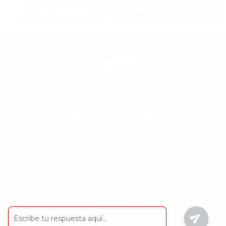
Calle 6 #21 Urbanización Juan Pablo Duarte, Santo
Domingo Este, RD. Tel.- 8294446365
guiaprehospitalaria@gmail.com
Inicio
Nosotros
ANUNCIATE CON NOSOTROS
Terminos y Condiciones
INICIO
NOSOTROS
CONTACTANOS
ANUNCIATE CON NOSOTROS
Términos y Condiciones
Empleo
Copyright ⓒ
Guía Prehospitalaria MEDIA