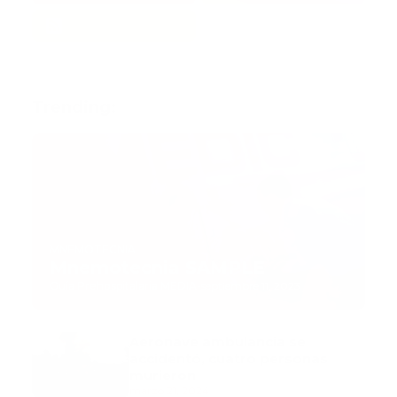
Trending:
MNEMOTECNIA
Mnemotecnia SAMPLE
Guía Prehospitalaria MEDIA
-
septiembre 11, 2023
Aeronave ambulancia se
accidentó, cuatro personas
murieron
marzo 21, 2024