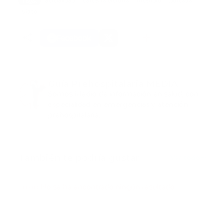
Tags:
actualidad
cárcel la victoria
incendio
portada
video
Facebook
Guía Prehospitalaria MEDIA
Somos Medio de información en salud, con
especialidad en emergencias y atención
prehospitalaria.
También te podría gustar
Ver todo
Error:
No se ha encontrado ningún resultado