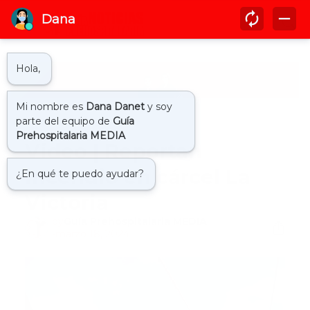
Inicio
actualidad
Video | Reportan
incendio en cárcel La
Victoria
by
Guía Prehospitalaria MEDIA
-
marzo 18, 2024