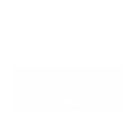
INTERNACIONAL
Error:
No se ha encontrado ningún resultado