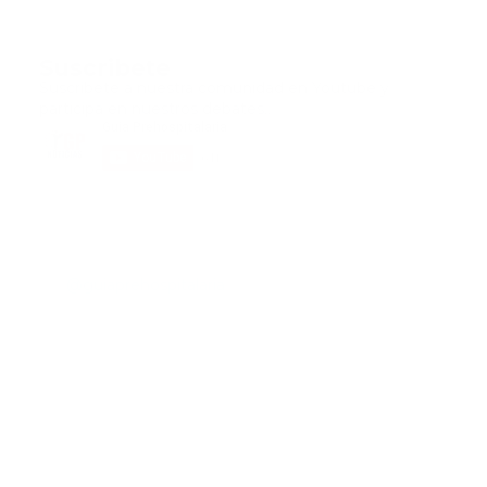
Suscribete
Suscribete a nuestra comunidad en Youtube y
participa en nuestros debates..
@guiaprehospitalaria