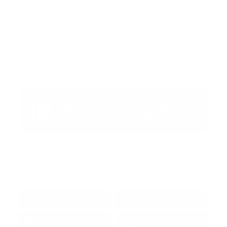
Publicar un comentario (0)
Artículo Anterior
Artículo Siguiente
Redes Sociales
38k
1.6k
1.7k
3.4k