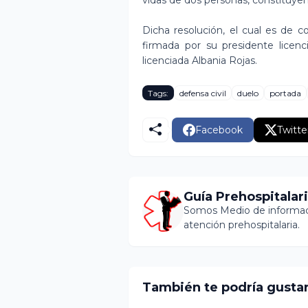
vidas de dos personas, constituye
Dicha resolución, el cual es de 
firmada por su presidente licenc
licenciada Albania Rojas.
Tags:
defensa civil
duelo
portada
Facebook
Twitte
Guía Prehospitalar
Somos Medio de informaci
atención prehospitalaria.
También te podría gusta