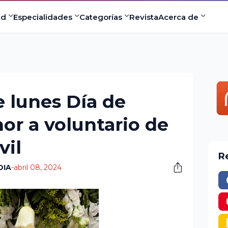
ad
Especialidades
Categorías
Revista
Acerca de
e lunes Día de
or a voluntario de
vil
R
DIA
-
abril 08, 2024