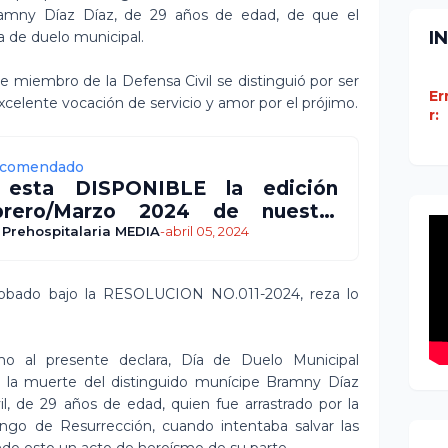
Bramny Díaz Díaz, de 29 años de edad, de que el
I
a de duelo municipal.
 miembro de la Defensa Civil se distinguió por ser
Er
celente vocación de servicio y amor por el prójimo.
r:
comendado
 esta DISPONIBLE la edición
brero/Marzo 2024 de nuestra
ista
 Prehospitalaria MEDIA
-
abril 05, 2024
aprobado bajo la RESOLUCION NO.011-2024, reza lo
 al presente declara, Día de Duelo Municipal
por la muerte del distinguido munícipe Bramny Díaz
il, de 29 años de edad, quien fue arrastrado por la
ngo de Resurrección, cuando intentaba salvar las