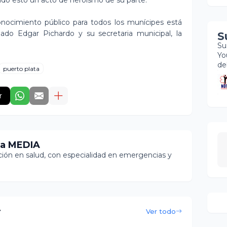
ndo esto un acto de heroísmo de su parte.
conocimiento público para todos los munícipes está
iado Edgar Pichardo y su secretaria municipal, la
S
Su
Yo
de
puerto plata
r
ia MEDIA
ón en salud, con especialidad en emergencias y
r
Ver todo