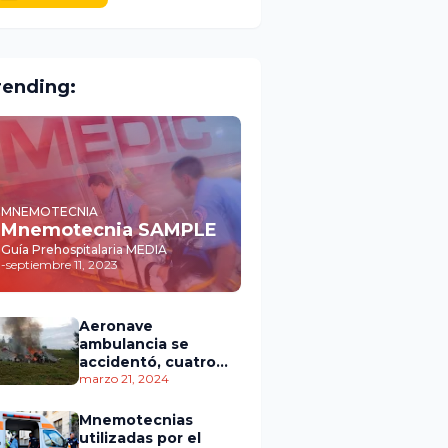
rending:
MNEMOTECNIA
Mnemotecnia SAMPLE
Guía Prehospitalaria MEDIA
-
septiembre 11, 2023
Aeronave
ambulancia se
accidentó, cuatro
personas murieron
marzo 21, 2024
Mnemotecnias
utilizadas por el