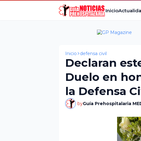
Inicio
Actualid
Inicio
defensa civil
Declaran est
Duelo en hon
la Defensa Ci
by
Guía Prehospitalaria ME