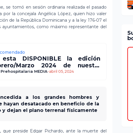
e, se tomó en sesión ordinaria realizada el pasado
a por la concejala Angélica López, quien hizo valer
ución de la República Dominicana y a la ley 176-07 el
los ayuntamientos, como máximo representante del
S
bo
comendado
 esta DISPONIBLE la edición
brero/Marzo 2024 de nuestra
ista
 Prehospitalaria MEDIA
-
abril 05, 2024
concedida a los grandes hombres y
e hayan desatacado en beneficio de la
 y dejan el plano terrenal físicamente
, que preside Edgar Pichardo, ante la muerte del