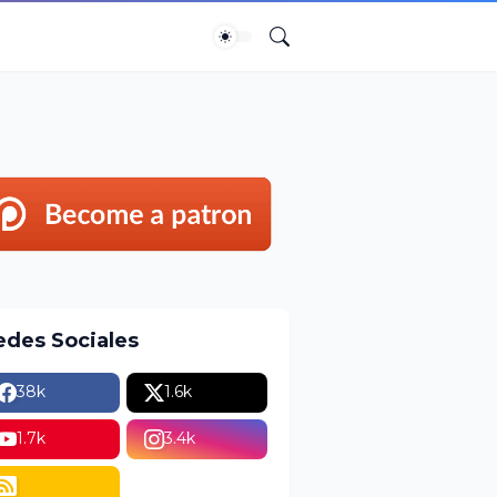
edes Sociales
38k
1.6k
1.7k
3.4k