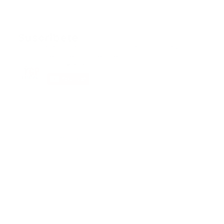
Suscribete
Suscribete a nuestra comunidad en Youtube y
participa en nuestros debates..
@guiaprehospitalaria