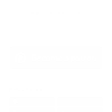
Publicar un comentario (0)
Artículo Anterior
Artículo Siguiente
Redes Sociales
38k
1.6k
1.7k
3.4k