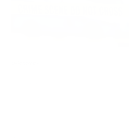
Fuente
Oklahoma.-
La policía de Oklahoma City atendió una
llamada de emergencia de un niño que pedía ayuda
después de encontrar muertos a toda su familia.
Según las autoridades, el padre fue quien mató a su
esposa y sus tres hijos, el más pequeño estaba
dormido cuando sucedió el tiroteo.
El sargento del Departamento de Policía de
Oklahoma City, Gary Knight ofreció una conferencia
de prensa para informar sobre los homicidios de las
cinco personas halladas en una casa en el 2804
Mirage St. en Czech Hall Estates, cerca de la