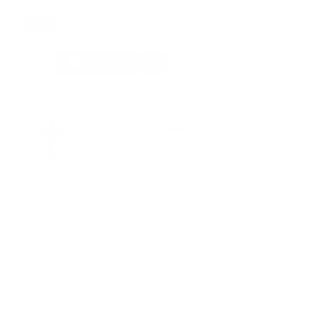
Tags:
internacional
llamada 911
oklahoma
portada
Facebook
Guía Prehospitalaria MEDIA
Somos Medio de información en salud, con
especialidad en emergencias y atención
prehospitalaria.
También te podría gustar
Ver todo
Error:
No se ha encontrado ningún resultado