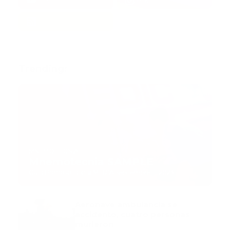
Trending:
MNEMOTECNIA
Mnemotecnia SAMPLE
Guía Prehospitalaria MEDIA
-
septiembre 11, 2023
Aeronave ambulancia se
accidentó, cuatro personas
murieron