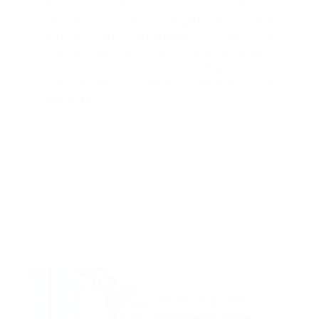
A través de un comunicado, el
sargento Gary Knight dijo que
hasta el momento de la
investigación, creen que el papá,
Jonathon fue quien disparó en
contra de su familia y después se
suicidó
El único que sobrevivió fue el hijo más pequeño de la
familia, de 10 años, quien, según dijo la policía, estaba
dormido cuando sucedieron las muertes. El niño
descubrió a sus padres y sus tres hermanos muertos:
“todos parecen estar muertos”,
dijo el pequeño,
cuando habló al 911 alrededor de las 9:30 de la
mañana.