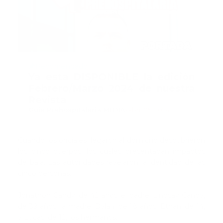
Recomendado
Ya esta DISPONIBLE la edición
Febrero/Marzo 2024 de nuestra
Revista
Guía Prehospitalaria MEDIA
-
abril 05, 2024
Cuando los oficiales llegaron al domicilio descubrieron
los cinco cuerpos, los cuales presentaban impactos
de bala. Las autoridades revelaron la identidad de las
cinco personas.
Jonathon Candy, de 42 años, el padre; Lindsay Candy,
de 39 años, la madre; Dylan, de 18 años, Ethan, de 14,
y Lucas, de 12, los hermanos.