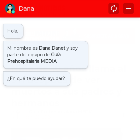
Inicio
internacional
Niño de 10 años llama al
911 después de ver
muertos a sus padres y
hermanos
by
Guía Prehospitalaria MEDIA
-
abril 25, 2024