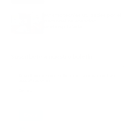
marzo 21, 2024
Mnemotecnias utilizadas por el
personal de atención
prehospitalaria
octubre 02, 2024
Suscribete a nuestro boletín
Suscribase a nuestra lista de correos y recibira
actualizaciones.
Correo
*
Enviar
Entregado por SendPulse