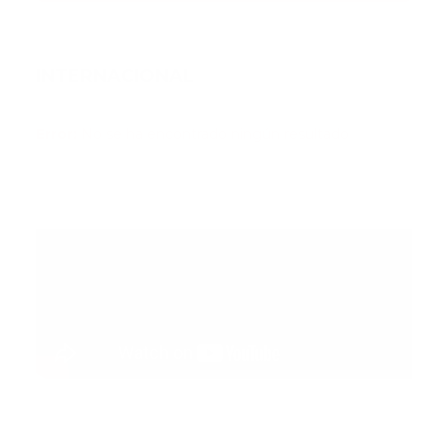
INTERNACIONAL
Error:
No se ha encontrado ningún resultado