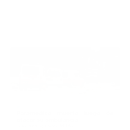
Dolev fue visto por última vez saliendo del refugio
con su esposa embarazada y sus tres hijos. En el
momento de la entrevista, Yechiel creía que Dolev
había sido secuestrado por Hamás y le dijo a Bell que
le preocupaba que su hijo no tuviera sus
medicamentos.
Recomendado
Paramédico muerto luego de
atacar su ambulancia
Guía Prehospitalaria MEDIA
-
abril 22, 2024