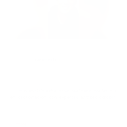
Fuente
Las Fuerzas de Defensa de Israel han localizado el
cuerpo del
paramédico
israelí Dolev Yehud, quien,
según dicen, fue asesinado por combatientes de
Hamas el 7 de octubre en el kibutz Nir Oz.
En una declaración de este lunes, las FDI dijeron que
tras
“un análisis exhaustivo realizado por las FDI
en coordinación con expertos antropológicos”
,
se identificó el cuerpo de Yehud.
Error:
No se ha encontrado ningún resultado