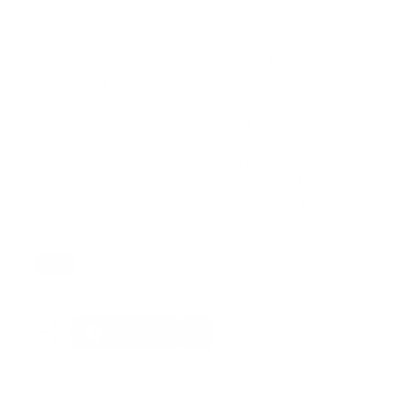
La hermana de Dolev, Arbel, de 28 años, tampoco ha
sido vista desde el 7 de octubre. Todavía aparece
como desaparecida en el Foro de familias de rehenes.
El Foro de Familias Rehenes expresó su “profundo
dolor” al conocer la noticia, precisando que el funeral
está previsto para el martes. También pidieron a los
medios que "honren la privacidad de la familia y se
abstengan de contactarlos durante este período de
luto".
Tags:
actualidad
guerra israel palestina
internacional
paramedico fallecido
Facebook