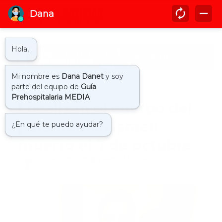
Inicio
actualidad
Localizan el cuerpo del
paramédico israelí
muerto el 7 de octubre
by
Guía Prehospitalaria MEDIA
-
junio 03, 2024