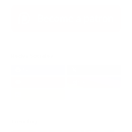
Redes Sociales
38k
1.6k
1.7k
3.4k
Trending: