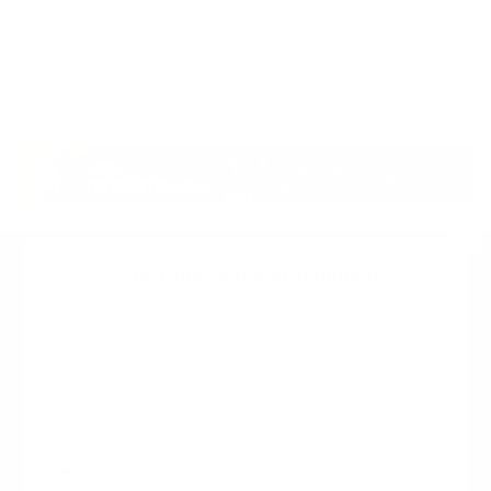
Suscribete a nuestro boletin
Una vez a la semana enviamos un correo con los
artículos más populares.
Calle 6 #21 Urbanización Juan Pablo Duarte, Santo
Domingo Este, RD. Tel.- 8294446365
Tu nombre
*
guiaprehospitalaria@gmail.com
Teléfono
+1
+1