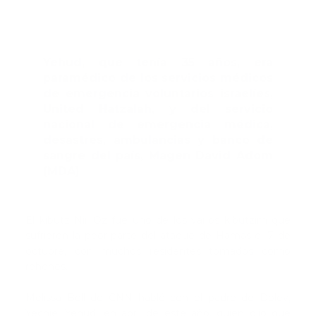
Yehud, que tenía 35 años, era
paramédico de los servicios médicos
de emergencia voluntarios israelíes,
United Hatzalah, y del servicio
nacional de emergencia médica,
desastres, ambulancias y banco de
sangre del país, Magen David Adom
(MDA)
El kibutz Nir Oz fue uno de los varios kibutzim que
sufrieron la peor parte del ataque de Hamás el 7 de
octubre, con muchos residentes tomados como
rehenes.
Melissa Bell de CNN habló con el padre de Dolev,
Yechiel Yehud, en abril de este año, quien dijo que