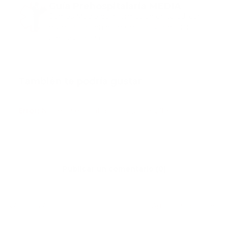
Guía Prehospitalaria MEDIA
Somos Medio de información en salud, con
especialidad en emergencias y atención
prehospitalaria.
También te podría gustar
Ver todo
Error:
No se ha encontrado ningún resultado
Publicar un comentario (0)
Artículo Anterior
Artículo Siguiente