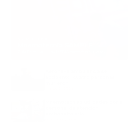
MNEMOTECNIA
Mnemotecnia SAMPLE
Guía Prehospitalaria MEDIA
-
septiembre 11, 2023
Aeronave ambulancia se
accidentó, cuatro personas
murieron
marzo 21, 2024
Mnemotecnias utilizadas por el
personal de atención
prehospitalaria
octubre 02, 2024