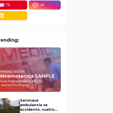
1.7k
3.4k
rending:
MNEMOTECNIA
Mnemotecnia SAMPLE
Guía Prehospitalaria MEDIA
-
septiembre 11, 2023
Aeronave
ambulancia se
accidentó, cuatro