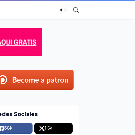
edes Sociales
38k
1.6k