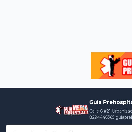
Guía Prehospit
Calle 6 #21 Urbaniza
8294446365 guiapre