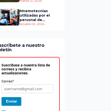
personas murieron
marzo 21, 2024
Mnemotecnias
utilizadas por el
personal de
atención
octubre 02, 2024
prehospitalaria
uscribete a nuestro
letín
Suscribase a nuestra lista de
correos y recibira
actualizaciones.
Correo
*
Enviar