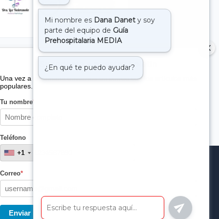
Suscribete a nuestro boletin
Una vez a la semana enviamos un correo con los artículos más
populares.
Tu nombre
*
Teléfono
+1
+1
Correo
*
Enviar