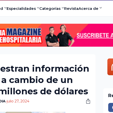
ad
Especialidades
Categorías
Revista
Acerca de
estran información
 a cambio de un
millones de dólares
R
DIA
-
julio 27, 2024