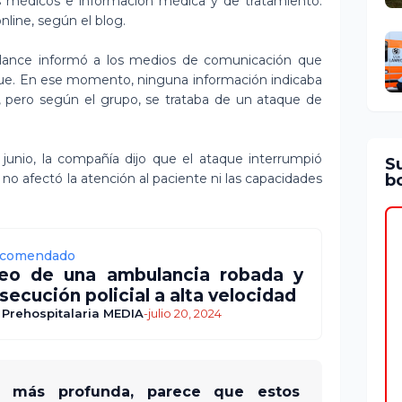
s médicos e información médica y de tratamiento.
nline, según el blog.
ulance informó a los medios de comunicación que
aque. En ese momento, ninguna información indicaba
, pero según el grupo, se trataba de un ataque de
unio, la compañía dijo que el ataque interrumpió
S
bo
 no afectó la atención al paciente ni las capacidades
comendado
eo de una ambulancia robada y
secución policial a alta velocidad
 Prehospitalaria MEDIA
-
julio 20, 2024
ón más profunda, parece que estos