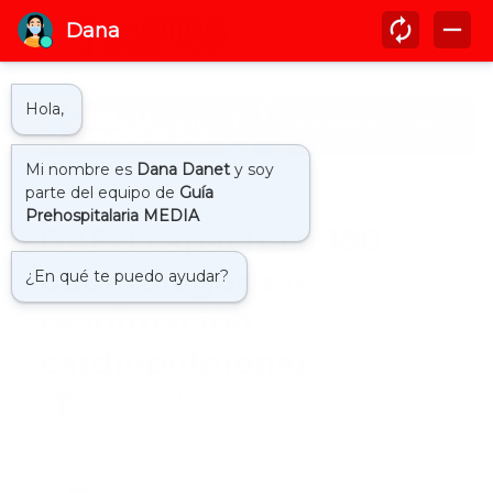
Inicio
actualidad
DAEH capacita a 180
odontólogos en
reanimación
cardiopulmonar
by
Guía Prehospitalaria MEDIA
-
octubre 03, 2024