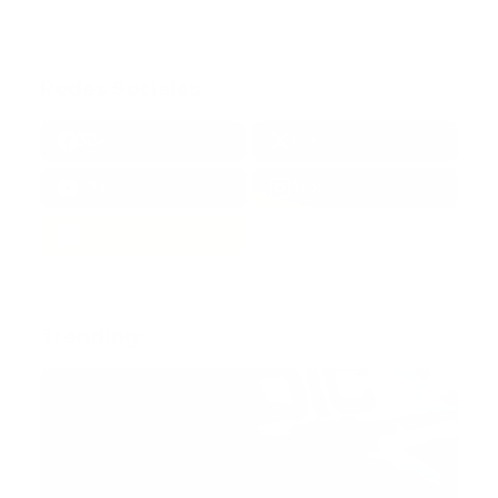
Redes Sociales
38k
1.6k
1.7k
3.4k
Trending: