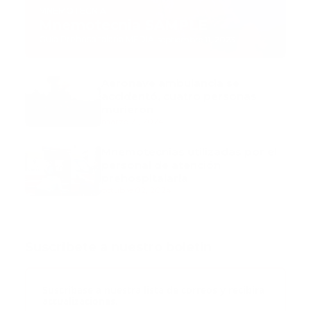
MNEMOTECNIA
Mnemotecnia SAMPLE
Guía Prehospitalaria MEDIA
-
septiembre 11, 2023
Aeronave ambulancia se
accidentó, cuatro personas
murieron
marzo 21, 2024
Mnemotecnias utilizadas por el
personal de atención
prehospitalaria
octubre 02, 2024
Suscribete a nuestro boletín
Suscribase a nuestra lista de correos y recibira
actualizaciones.