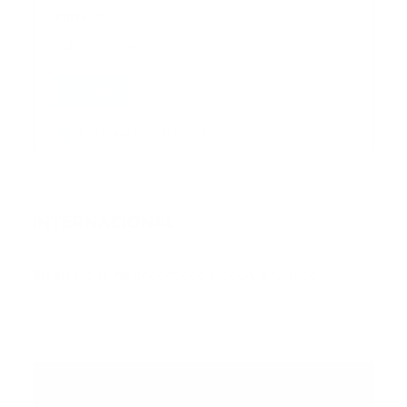
Correo
*
Enviar
Entregado por SendPulse
INTERNACIONAL
Error:
No se ha encontrado ningún resultado