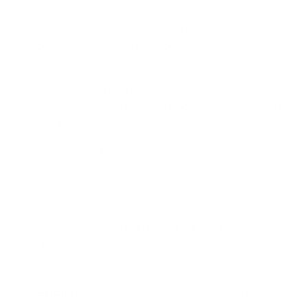
Los directivos de la DAEH, informaron que la
capacitación, tiene como objetivo concientizar y
enseñar la importancia del procedimiento de
reanimación cardiopulmonar.
El mismo fue impartido por varios expertos en la
materia como Jorge Gerónimo, Angela Capellán,
Yesenia Carvajal, Greisi Zarzuela, Starlyn Cordero,
Francisco Hernández, Máximo Williams, Darlin
Encarnación y Mildred Sánchez.
Los facilitadores resaltaron la importancia de la
reanimación cardiopulmonar, un procedimiento de
emergencia esencial para salvar vidas y que se realiza
cuando el paciente no puede respirar o el corazón ha
dejado de palpitar.
Error:
No se ha encontrado ningún resultado