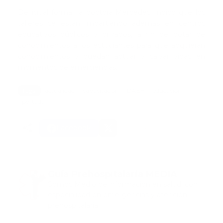
De igual forma, la doctora Mercedes, indicó que los
talleres se están impartiendo además en centros
educativos públicos y privados, a fin de dotar de
conocimientos a los estudiantes para que adquieran
conocimientos y puedan actuar y salvar vidas en
momentos de emergencias.
Tags:
actualidad
capacitacion
DAEH
educacion
portada
Facebook
Guía Prehospitalaria MEDIA
Somos Medio de información en salud, con
especialidad en emergencias y atención
prehospitalaria.