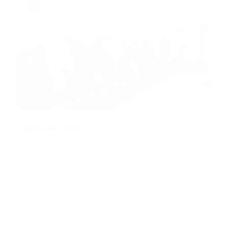
Santo Domingo, RD.-
La Dirección de Servicios de
Atención a Emergencias Extrahospitalarias
(DAEH)
, a
través de la División de Entrenamiento y Simulacro
del Departamento de Gestión de Riesgos y
Desastres, dirigido por la doctora Luisanna Mercedes,
impartió un taller de capacitación sobre
Reanimación Cardiopulmonar (RCP)
, a 180
médicos odontólogos, acreditados por el Colegio
Dominicano de Odontólogos.