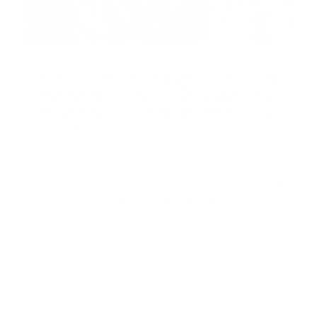
Recomendado
Estrés Postraumático en el
Personal de Emergencias:
Desafíos, Prevención y
Tratamiento
Guía Prehospitalaria MEDIA
-
octubre 26, 2024
Este hecho generó indignación entre los presentes,
quienes en represalia por la situación
volcaron las
ambulancias en la entrada del hospital.
Para poder realizar el traslado, los familiares se vieron
obligados a contratar a un enfermero que no estaba
de turno, ya que los profesionales de servicio en el
hospital se rehusaron a acompañar al joven.
Los afectados aseguraron que la falta de ambulancias