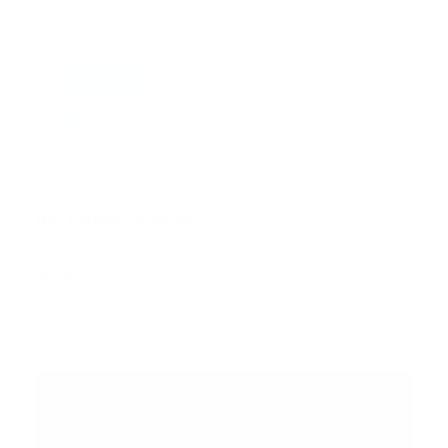
Enviar
Entregado por SendPulse
INTERNACIONAL
Error:
No se ha encontrado ningún resultado