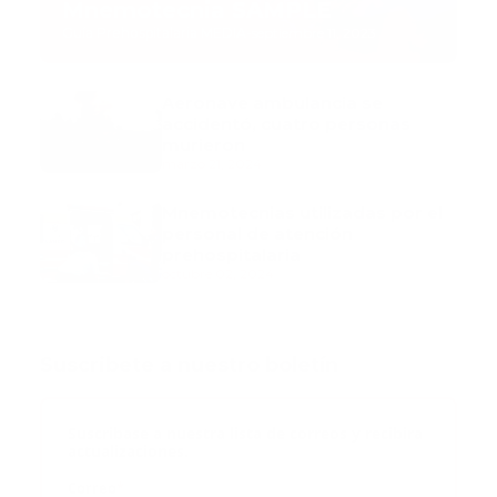
Mnemotecnia SAMPLE
Guía Prehospitalaria MEDIA
-
septiembre 11, 2023
Aeronave ambulancia se
accidentó, cuatro personas
murieron
marzo 21, 2024
Mnemotecnias utilizadas por el
personal de atención
prehospitalaria
octubre 02, 2024
Suscribete a nuestro boletín
Suscribase a nuestra lista de correos y recibira
actualizaciones.
Correo
*