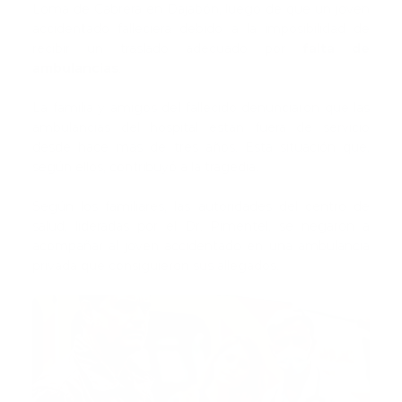
Loma de Cabrera en Dajabón, luego de que un joven
accidentado falleciera debido a la imposibilidad de
recibir un traslado adecuado por
falta de
ambulancias
.
La familia y amigos del fallecido denunciaron que las
ambulancias del hospital están fuera de servicio
desde hace más de tres años. Esta situación que,
según ellos, contribuyó a la tragedia.
Según los familiares, las autoridades del centro de
salud, lideradas por el Dr. Pimentel, se negaron a
acompañar al joven accidentado en una ambulancia
privada que consiguieron sus allegados.