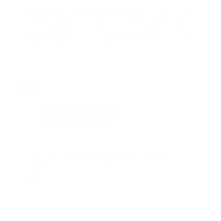
Recomendado
Estrés Postraumático en el
Personal de Emergencias:
Desafíos, Prevención y
Tratamiento
Guía Prehospitalaria MEDIA
-
octubre 26, 2024
Tags:
dajabon
hospitalario
portada
video
Facebook
Guía Prehospitalaria MEDIA
Somos Medio de información en salud, con
especialidad en emergencias y atención
prehospitalaria.