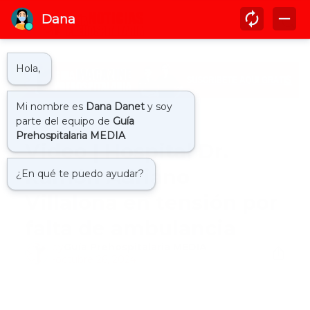
Inicio
dajabon
Video | Hospital Dr.
Ramón Adriano
Villalona en tensión por
falta de ambulancia
by
Guía Prehospitalaria MEDIA
-
octubre 26, 2024