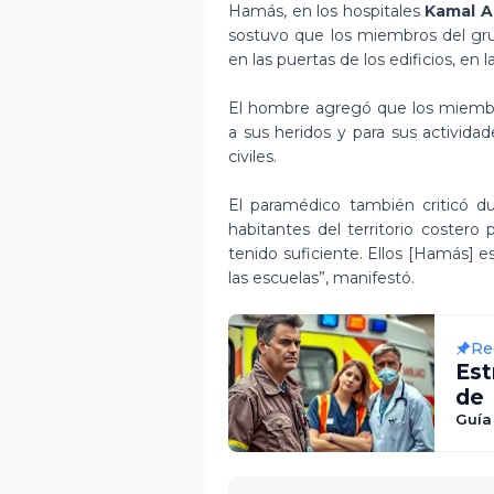
Hamás, en los hospitales
Kamal Ad
sostuvo que los miembros del grup
en las puertas de los edificios, en 
El hombre agregó que los miembr
a sus heridos y para sus actividad
civiles.
El paramédico también criticó d
habitantes del territorio costero
tenido suficiente. Ellos [Hamás] 
las escuelas”, manifestó.
Re
Est
de
Pre
Guía