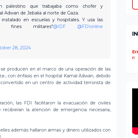
n palestino que trabajaba como chofer y
l Adwan de Jebalia al norte de Gaza.
instalado en escuelas y hospitales. Y usa las
 fines militares"
@IDF
@FDIonline
I
tober 28, 2024
Er
r:
 se producen en el marco de una operación de las
za-, con énfasis en el hospital Kamal Adwan, debido
onvertido en un centro de actividad terrorista de
ión, las FDI facilitaron la evacuación de civiles
 recibieran la atención de emergencia necesaria,
raelíes además hallaron armas y dinero utilizados con
.