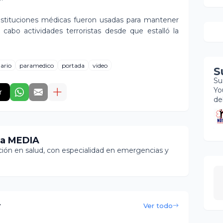
s instituciones médicas fueron usadas para mantener
 cabo actividades terroristas desde que estalló la
lario
paramedico
portada
video
S
Su
Yo
r
de
ia MEDIA
ón en salud, con especialidad en emergencias y
r
Ver todo