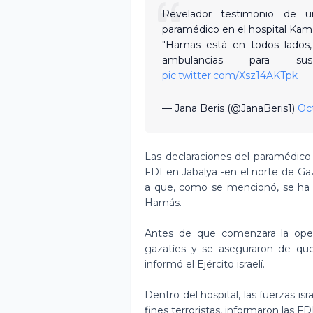
Revelador testimonio de u
paramédico en el hospital Kama
"Hamas está en todos lados, 
ambulancias para sus
pic.twitter.com/Xsz14AKTpk
— Jana Beris (@JanaBeris1)
Oc
Las declaraciones del paramédico
FDI en Jabalya -en el norte de Ga
a que, como se mencionó, se ha c
Hamás.
Antes de que comenzara la operac
gazatíes y se aseguraron de que
informó el Ejército israelí.
Dentro del hospital, las fuerzas is
fines terroristas, informaron las FDI