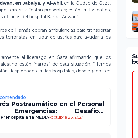
wan, en Jabalya, y Al-Ahli
, en la Ciudad de Gaza,
o terrorista “están presentes; están en los patios,
las oficinas del hospital Kamal Adwan”.
os de Hamás operan ambulancias para transportar
es terroristas, en lugar de usarlas para ayudar a los
S
uramente al liderazgo en Gaza afirmando que los
bo
 palestino están “hartos” de esta situación. “Hemos
están desplegados en los hospitales, desplegados en
comendado
rés Postraumático en el Personal
 Emergencias: Desafíos,
vención y Tratamiento
 Prehospitalaria MEDIA
-
octubre 26, 2024