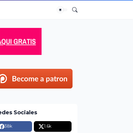
edes Sociales
38k
1.6k