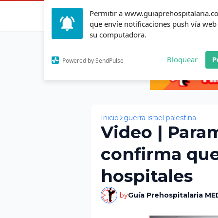
Permitir a www.guiaprehospitalaria.
Inicio
Actualid
que envíe notificaciones push vía web
su computadora.
Bloquear
P
Powered by SendPulse
Inicio
guerra israel palestina
Video | Para
confirma que
hospitales
by
Guía Prehospitalaria ME