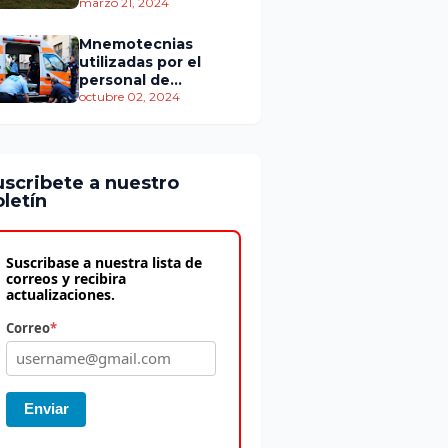
personas murieron
marzo 21, 2024
Mnemotecnias
utilizadas por el
personal de
atención
octubre 02, 2024
prehospitalaria
uscribete a nuestro
letín
Suscribase a nuestra lista de
correos y recibira
actualizaciones.
Correo
*
Enviar