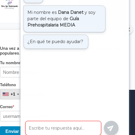
Suscribete a nuestro boletin
Una vez a la semana enviamos un correo con los artículos más
populares.
Tu nombre
*
Teléfono
+1
+1
Correo
*
Enviar