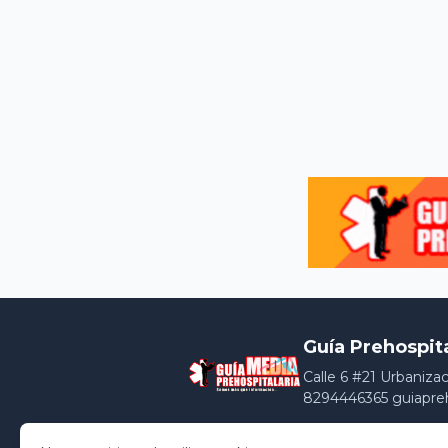
Guía Prehospit
Calle 6 #21 Urbaniza
8294446365 guiapre