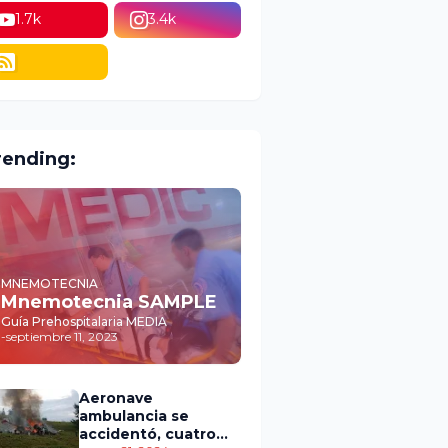
1.7k
3.4k
rending:
MNEMOTECNIA
Mnemotecnia SAMPLE
Guía Prehospitalaria MEDIA
-
septiembre 11, 2023
Aeronave
ambulancia se
accidentó, cuatro