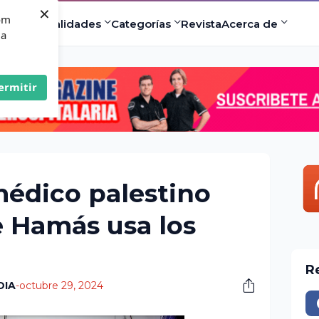
×
com
ad
Especialidades
Categorías
Revista
Acerca de
 a
ermitir
médico palestino
 Hamás usa los
R
DIA
-
octubre 29, 2024