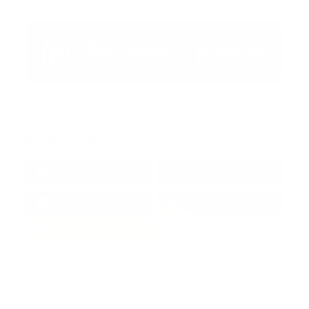
Redes Sociales
38k
1.6k
1.7k
3.4k
Trending: