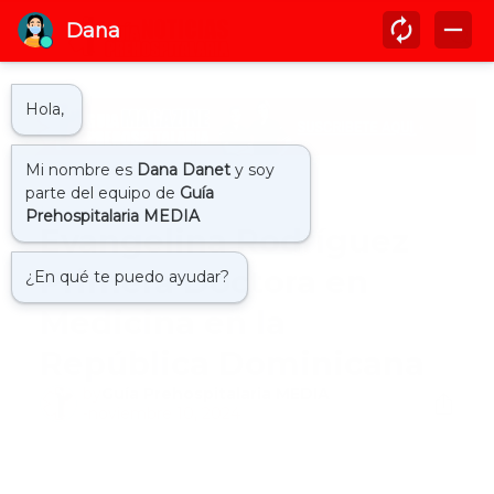
Inicio
1ra doctora
Evangelina Rodríguez
Primera Doctora en
Medicina en la
República Dominicana
by
Guía Prehospitalaria MEDIA
-
noviembre 10, 2024