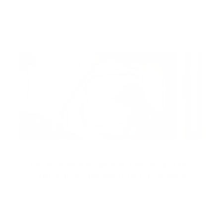
El 19 de octubre de 1903 se inscribió en la Escuela de
Medicina de la Universidad Autonoma de Santo
Domingo, presentando su tesis sobre:
“Niños con
excitación cerebral”
, la cual ganó un sobresaliente.
Recomendado
Así puedes publicar con nosotros
y ser parte del equipo GP Media
Guía Prehospitalaria MEDIA
-
febrero 08, 2025