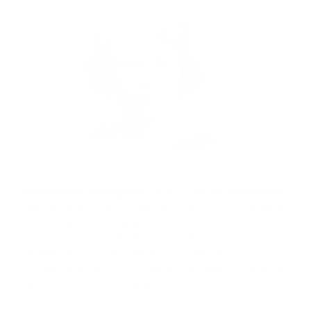
Fuente
1
|
2
|
3
|
4
Evangelina Rodríguez
nació el
10 de noviembre
de 1879
en San Rafael del Yuma, La Altagracia,
República Dominicana en el seno de una familia
pobre. Hija natural de Felipa Perozo, campesina
analfabeta, y de Ramón Rodríguez, un rico
comerciante de la zona que era también oficial en el
ejército de Pedro Santana.