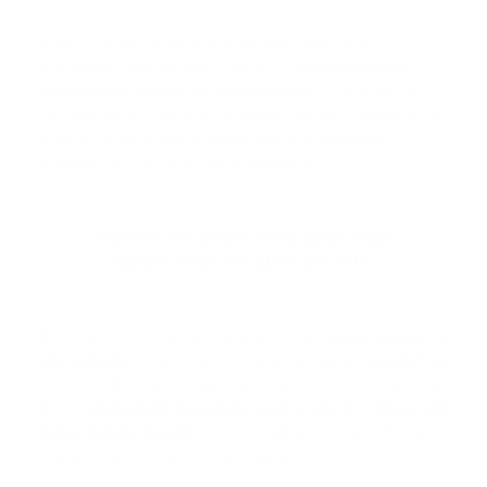
Educó sobre planificación familiar, ideas muy
avanzadas para aquellos tiempos, r
ecomendó la
educación sexual en las escuelas
y organizó el
servicio de prevención de enfermedades venéreas. A
todo esto se le suma su oposición al régimen
trujillista, al cual criticó abiertamente.
Obtuvo su título ocho años más
tarde, el 21 de abril de 1919
En París hizo la especialidad de
ginecología y
obstetricia
y, además, la especialidad en
pediatría
.
Regresó de París a San Pedro en 1925 con diplomas
de la
Maternité Baudelocque y de la Clínica de
Ginecología Brocá
, donde trabajó con el eminente
médico francés Jean Louís Faure.