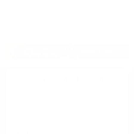
Suscribete a nuestro boletin
Una vez a la semana enviamos un correo con los
artículos más populares.
Calle 6 #21 Urbanización Juan Pablo Duarte, Santo
Domingo Este, RD. Tel.- 8294446365
Tu nombre
*
guiaprehospitalaria@gmail.com
Teléfono
+1
+1