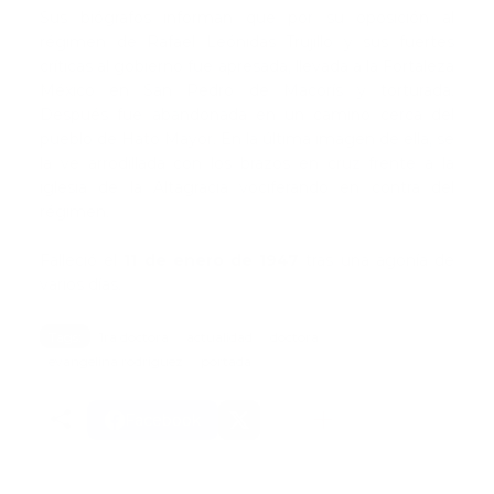
Sus biógrafos informan que por su oposición al
régimen de Rafael Leónidas Trujillo y sus fuertes
críticas al gobierno fue apresada, llevada a la Fortaleza
México en San Pedro de Macorís y torturada.
Después fue abandonada en un camino cerca del
pueblo de Hato Mayor. En la última imagen de ella, se
la ve arrodillada con los brazos en cruz frente a la
iglesia de la Altagracia vociferando en contra del
régimen.
Falleció el
11 de enero de 1947
tras una agonía de
varios días.
Tags:
1ra doctora
actualidad
doctora
evangelina rodriguez
portada
Facebook