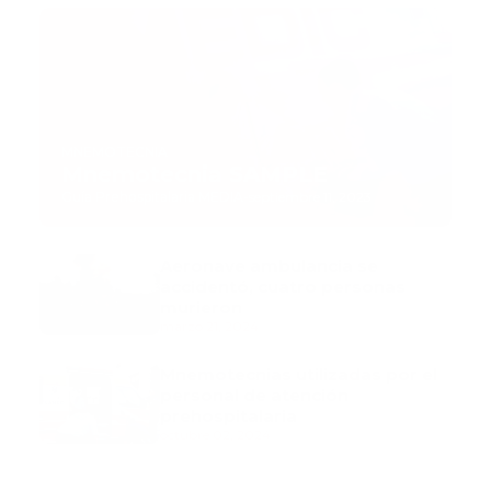
MNEMOTECNIA
Mnemotecnia SAMPLE
Guía Prehospitalaria MEDIA
-
septiembre 11, 2023
Aeronave ambulancia se
accidentó, cuatro personas
murieron
marzo 21, 2024
Mnemotecnias utilizadas por el
personal de atención
prehospitalaria
octubre 02, 2024