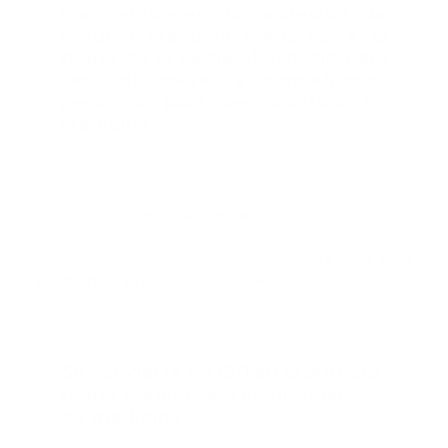
Para entonces, la profesión de
médico era para hombres, a la
mujer se le cedía el espacio para
ser enfermeras y comadronas,
pero no para ser Doctora en
Medicina
Abrió su consultorio en una barriada, e instituyó lo que
ella llamó
“La gota de Leche”
, por medio de lo cual
suministraba a las madres una cantidad de leche para
sus bebés. Organizó un servicio de
obstetricia para
exámenes pre y post-natales
, y dio cursos de
nivelación
a las comadronas.
Se convierte en 1911 en la primera
mujer dominicana en graduarse
de medicina