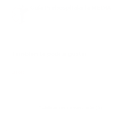
Guía Prehospitalaria MEDIA
Somos Medio de información en salud, con
especialidad en emergencias y atención
prehospitalaria.
También te podría gustar
Ver todo
Error:
No se ha encontrado ningún resultado
Publicar un comentario (0)
Artículo Anterior
Artículo Siguiente