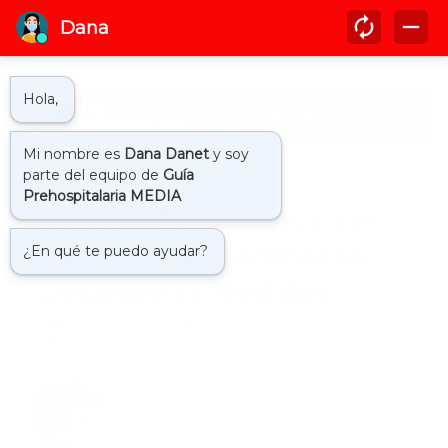
Inicio
accidente
Video | Tren Choca con
Camión de Bomberos
Dejando 15 Heridos
by
Guía Prehospitalaria MEDIA
-
diciembre 30, 2024