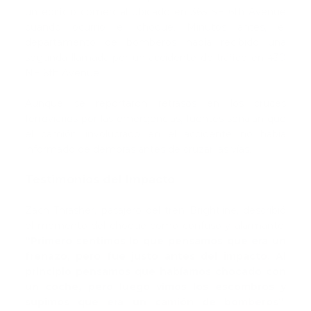
un edificio comercial ubicado en 365 SE 6th Avenue
cuando ocurrió el choque. Minutos antes, el
departamento de bomberos había recibido una
segunda llamada por un accidente de tráfico en 430
NE 6th Avenue.
Aunque se reportaron retrasos en los cruces
ferroviarios por las emergencias, fuentes señalan que
el camión involucrado en el accidente no había
informado de demoras antes de cruzar las vías.
Testimonios del Impacto
Zach Thrasher, pasajero del tren Brightline, describió
el momento del choque como confuso y alarmante.
“Primero sentimos lo que pensamos que era un
frenazo, pero fue justo antes del impacto. Al
principio pensamos que habíamos chocado con
un coche, pero luego vimos los escombros y
supimos que era un camión de bomberos”
,