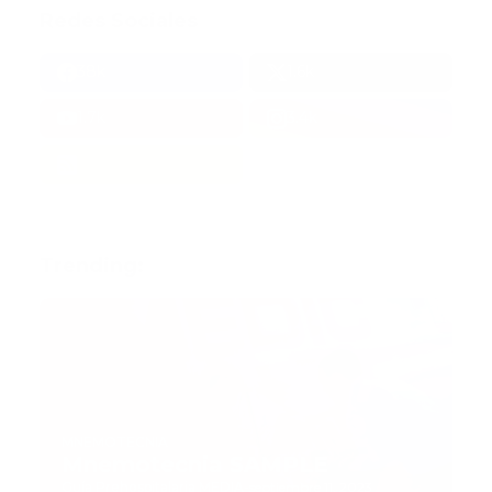
Redes Sociales
38k
1.6k
1.7k
3.4k
Trending:
MNEMOTECNIA
Mnemotecnia SAMPLE
Guía Prehospitalaria MEDIA
-
septiembre 11, 2023