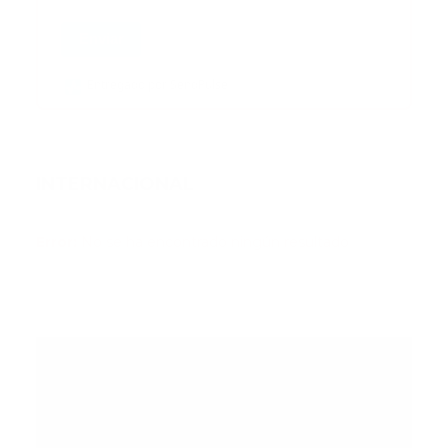
Enviar
Entregado por SendPulse
INTERNACIONAL
Error:
No se ha encontrado ningún resultado