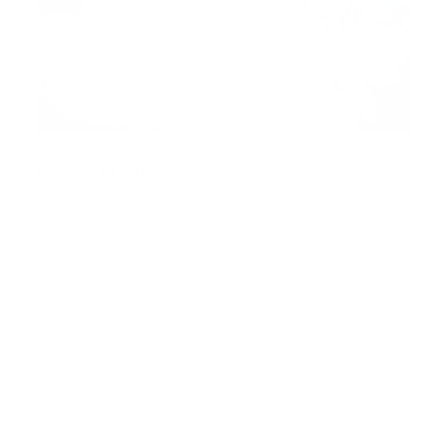
Florida, EE.UU.-
La compañía ferroviaria Brightline
publicó un impactante video que muestra un
accidente ocurrido el 28 de diciembre en Delray
Beach, donde uno de sus trenes colisionó con un
camión de bomberos, dejando a tres bomberos y 12
pasajeros heridos.
El video, difundido a través de la plataforma X, captura
el momento en que el tren Brightline pasó junto a un
tren de carga antes de detenerse justo antes del
impacto. Según CBS News Miami, el camión con
escalera del Cuerpo de Bomberos de Delray Beach
cruzó las vías pese a que las barreras de seguridad