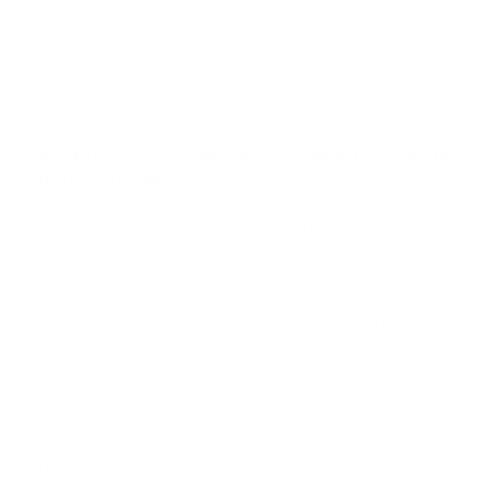
explicó.
Thrasher, quien viajaba en el último vagón del tren
junto a su familia, agregó que las barreras de cruce
estaban abajo antes y después del accidente.
Estado de los Heridos y Avance de la
Investigación
Un portavoz del Cuerpo de Bomberos de Delray
Beach confirmó que los tres bomberos heridos se
encuentran en condición estable. Por su parte, las
autoridades locales, junto con Brightline y la Junta
Nacional de Seguridad del Transporte, han iniciado
una investigación para esclarecer las causas exactas
del accidente y evaluar las circunstancias que llevaron
a la colisión.
Este incidente resalta la importancia de reforzar las
medidas de seguridad en cruces ferroviarios y en las