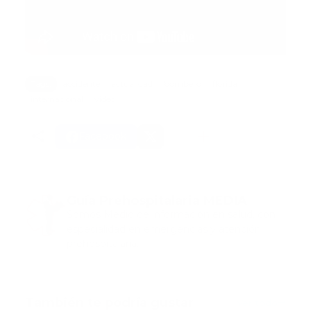
Tags:
accidente
actualidad
bombero
florida
internacional
video
Facebook
Guía Prehospitalaria MEDIA
Somos Medio de información en salud, con
especialidad en emergencias y atención
prehospitalaria.
También te podría gustar
Ver todo