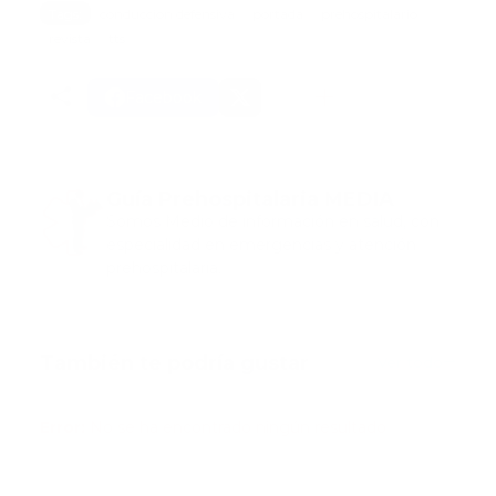
Tags:
conduccion defensiva
portada
prehospitalario
revista
tts
Facebook
Guía Prehospitalaria MEDIA
Somos Medio de información en salud, con
especialidad en emergencias y atención
prehospitalaria.
También te podría gustar
Ver todo
Error:
No se ha encontrado ningún resultado