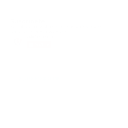
Suscribete
Suscribete a nuestra comunidad en Youtube y
participa en nuestros debates..
@guiaprehospitalaria