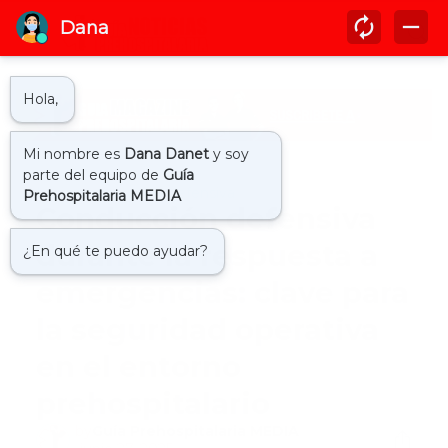
Inicio
conduccion defensiva
Conducción defensiva
durante la respuesta a
emergencias: clave para
la seguridad operativa
en el entorno
prehospitalario
by
Guía Prehospitalaria MEDIA