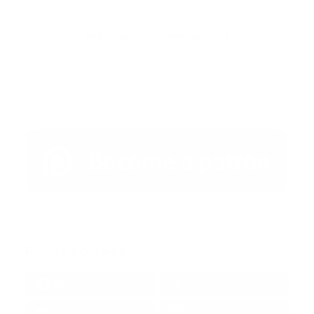
Publicar un comentario (0)
Artículo Anterior
Artículo Siguiente
Redes Sociales
38k
1.6k
1.7k
3.4k