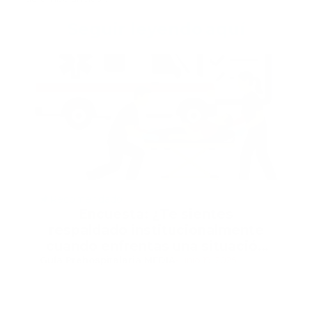
Seguir leyendo
aquí
Recomendado
Encuesta: ¿Te sientes
respaldado institucionalmente
cuando enfrentas una situación
Guía Prehospitalaria MEDIA
crítica durante una emergencia?
-
junio 19, 2025