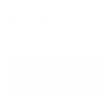
INTERNACIONAL
Error:
No se ha encontrado ningún resultado