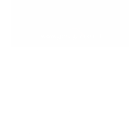
Articulo original gpmagazine.net
La conducción defensiva en el contexto de la
atención prehospitalaria es un elemento vital para
garantizar no solo la seguridad del paciente, sino
también la del personal de salud y terceros. En este
artículo analizamos los principios clave de esta
práctica, su impacto en la respuesta a emergencias, y
las normativas internacionales y locales que rigen su
aplicación. Además, se reflexiona sobre los desafíos
actuales y las estrategias formativas necesarias para
su integración en la cultura operativa de los técnicos
en transporte sanitario (TTS), paramédicos y choferes
de ambulancias...