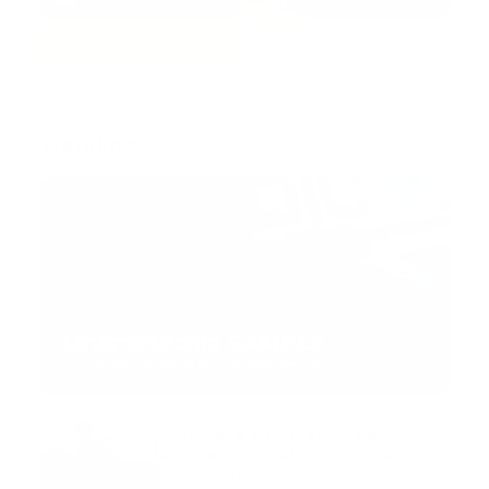
Trending:
MNEMOTECNIA
Mnemotecnia SAMPLE
Guía Prehospitalaria MEDIA
-
septiembre 11, 2023
Aeronave ambulancia se
accidentó, cuatro personas
murieron