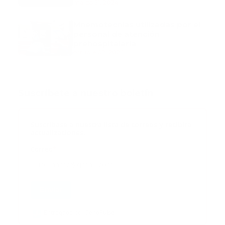
marzo 21, 2024
Mnemotecnias utilizadas por el
personal de atención
prehospitalaria
octubre 02, 2024
Suscribete a nuestro boletín
Suscribase a nuestra lista de correos y recibira
actualizaciones.
Correo
*
Enviar
Entregado por SendPulse