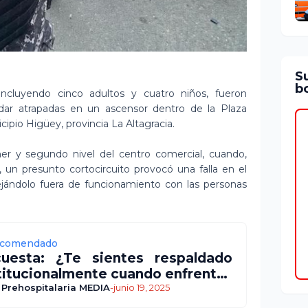
S
bo
cluyendo cinco adultos y cuatro niños, fueron
edar atrapadas en un ascensor dentro de la Plaza
ipio Higüey, provincia La Altagracia.
imer y segundo nivel del centro comercial, cuando,
 un presunto cortocircuito provocó una falla en el
dejándolo fuera de funcionamiento con las personas
comendado
uesta: ¿Te sientes respaldado
titucionalmente cuando enfrentas
 situación crítica durante una
 Prehospitalaria MEDIA
-
junio 19, 2025
ergencia?