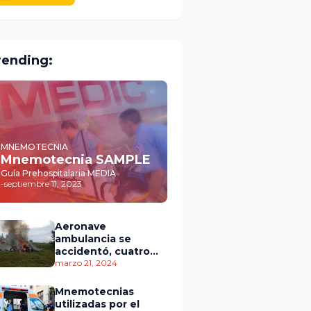
rending:
MNEMOTECNIA
Mnemotecnia SAMPLE
Guía Prehospitalaria MEDIA
-
septiembre 11, 2023
Aeronave
ambulancia se
accidentó, cuatro
personas murieron
marzo 21, 2024
Mnemotecnias
utilizadas por el