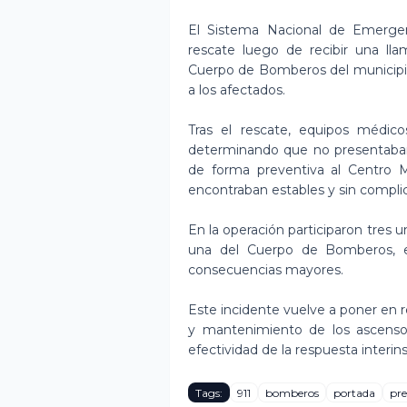
El Sistema Nacional de Emergen
rescate luego de recibir una ll
Cuerpo de Bomberos del municipio 
a los afectados.
Tras el rescate, equipos médicos
determinando que no presentaban 
de forma preventiva al Centro 
encontraban estables y sin compli
En la operación participaron tres u
una del Cuerpo de Bomberos, e
consecuencias mayores.
Este incidente vuelve a poner en r
y mantenimiento de los ascensor
efectividad de la respuesta interi
Tags:
911
bomberos
portada
pre