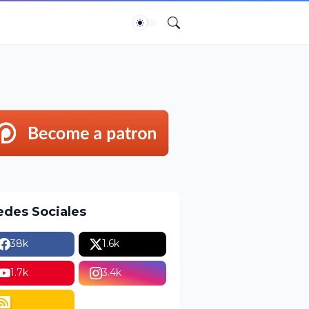
edes Sociales
38k
1.6k
1.7k
3.4k