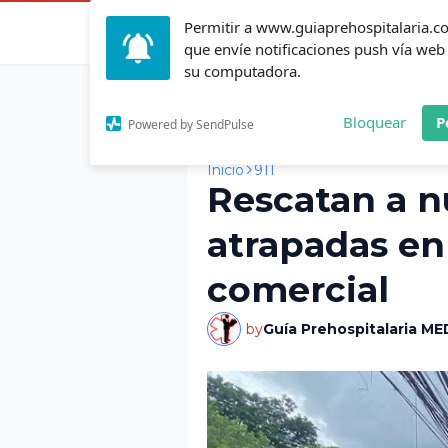
Permitir a www.guiaprehospitalaria.
Inicio
Actualid
que envíe notificaciones push vía web
su computadora.
Bloquear
P
Powered by SendPulse
Inicio
911
Rescatan a n
atrapadas en
comercial
by
Guía Prehospitalaria ME