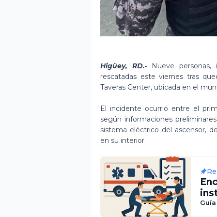
Higüey, RD.-
Nueve personas, in
rescatadas este viernes tras qu
Taveras Center, ubicada en el munic
El incidente ocurrió entre el pr
según informaciones preliminares,
sistema eléctrico del ascensor, 
en su interior.
Re
Enc
ins
una
Guía
em