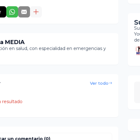
r
S
Su
Yo
de
ia MEDIA
ón en salud, con especialidad en emergencias y
r
Ver todo
 resultado
car un comentario (0)