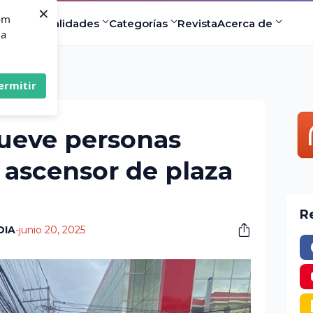
×
com
ad
Especialidades
Categorías
Revista
Acerca de
 a
ermitir
ueve personas
 ascensor de plaza
R
DIA
-
junio 20, 2025