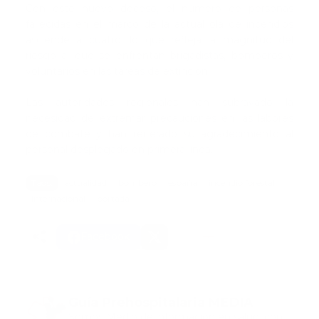
Con este nuevo deceso, el número de personas
fallecidas en el marco de la actual ola de incendios
asciende a cuatro, lo que refleja la magnitud del
riesgo al que se enfrentan brigadistas, bomberos y
voluntarios en las tareas de extinción.
Las autoridades regionales han subrayado la
necesidad de extremar precauciones en las labores
de combate y han reiterado su agradecimiento al
personal desplegado en primera línea.
Tags:
actualidad
bombero
españa
incendio forestal
internacional
portada
Facebook
Guía Prehospitalaria MEDIA
Somos Medio de información en salud, con