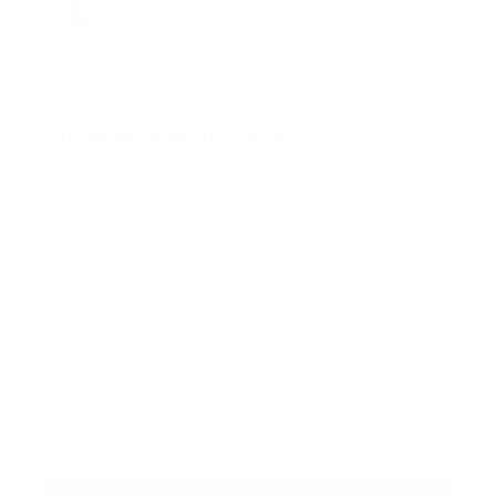
especialidad en emergencias y atención
prehospitalaria.
También te podría gustar
Ver todo
Error:
No se ha encontrado ningún resultado
Publicar un comentario (0)
Artículo Anterior
Artículo Siguiente