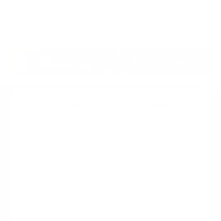
Suscribete a nuestro boletin
Una vez a la semana enviamos un correo con los
artículos más populares.
Calle 6 #21 Urbanización Juan Pablo Duarte, Santo
Domingo Este, RD. Tel.- 8294446365
Tu nombre
*
guiaprehospitalaria@gmail.com
Teléfono
+1
+1
Inicio
Nosotros
ANUNCIATE CON NOSOTROS
Correo
*