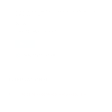
Suscribase a nuestra lista de correos y recibira
actualizaciones.
Correo
*
Enviar
Entregado por SendPulse
INTERNACIONAL
Error:
No se ha encontrado ningún resultado