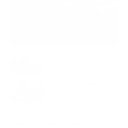
MNEMOTECNIA
Mnemotecnia SAMPLE
Guía Prehospitalaria MEDIA
-
septiembre 11, 2023
Aeronave ambulancia se
accidentó, cuatro personas
murieron
marzo 21, 2024
Mnemotecnias utilizadas por el
personal de atención
prehospitalaria
octubre 02, 2024
Suscribete a nuestro boletín