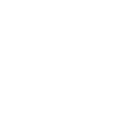
LEÓN, España.-
Un bombero perdió la vida este
lunes tras el
vuelco de un camión autobomba en
la provincia de León
, en la comunidad autónoma de
Castilla y León, según confirmó el Gobierno regional.
Con este fallecimiento, se elevan a cuatro las víctimas
mortales de la ola de incendios forestales que afecta
a España desde hace más de una semana.
El accidente se produjo mientras un convoy de
extinción se retiraba de la zona del incendio para
permitir el descanso de su personal. De acuerdo con