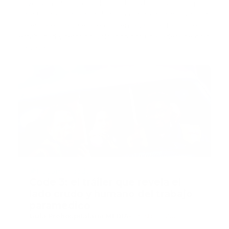
la versión oficial, el vehículo transitaba por una pista
forestal de fuerte pendiente cuando, por causas aún
no esclarecidas, se acercó demasiado al talud, perdió
estabilidad y terminó volcando por una ladera de gran
desnivel.
Recomendado
Code 3: el tráiler que revela el
lado crudo y humano del trabajo
paramédico
Guía Prehospitalaria MEDIA
-
agosto 14, 2025