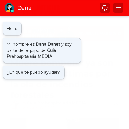
Inicio
actualidad
Muere bombero: ya son
cuatro las víctimas por
la ola de incendios
forestales
by
Guía Prehospitalaria MEDIA
-
agosto 18, 2025