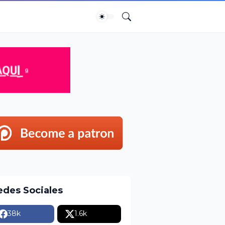
edes Sociales
38k
1.6k