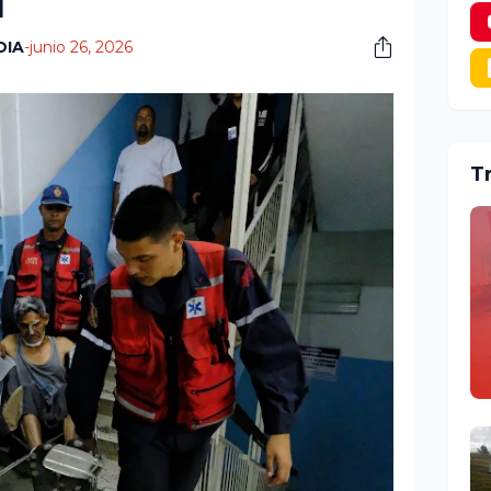
l
DIA
-
junio 26, 2026
T