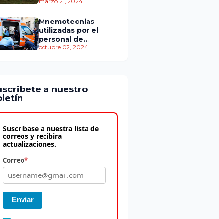
personas murieron
marzo 21, 2024
Mnemotecnias
utilizadas por el
personal de
atención
octubre 02, 2024
prehospitalaria
uscribete a nuestro
letín
Suscribase a nuestra lista de
correos y recibira
actualizaciones.
Correo
*
Enviar