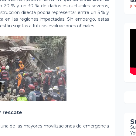
co
n 20 % y un 30 % de daños estructurales severos,
ti
jun
de
estrucción directa podría representar entre un 5 % y
mu
tica en las regiones impactadas. Sin embargo, estas
mi
están sujetas a futuras evaluaciones oficiales.
re
co
bú
so
 rescate
S
 una de las mayores movilizaciones de emergencia
Su
Yo