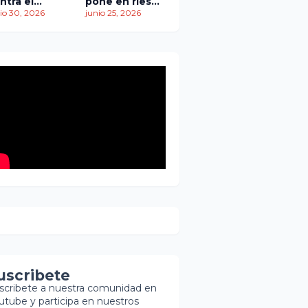
ntra el
pone en riesgo
empo: más
io 30, 2026
traslado de
junio 25, 2026
 1,450
paciente
ertos
pediátrica
entras
scatistas
ntinúan la
squeda de
brevivientes
uscribete
scribete a nuestra comunidad en
utube y participa en nuestros