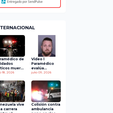
Entregado por SendPulse
NTERNACIONAL
ramédico de
Video l
idados
Paramédico
íticos muere
evalúa
 accidente
io 18, 2026
acuerdo de
julio 09, 2026
 tránsito
culpabilidad en
escandaloso
caso de
contaminación
con fluidos
corporales
nezuela vive
Colisión contra
a carrera
ambulancia