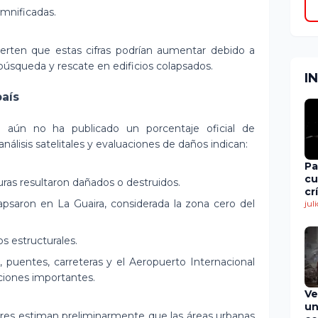
amnificadas.
erten que estas cifras podrían aumentar debido a
búsqueda y rescate en edificios colapsados.
I
país
 aún no ha publicado un porcentaje oficial de
análisis satelitales y evaluaciones de daños indican:
Pa
cu
uras resultaron dañados o destruidos.
cr
apsaron en La Guaira, considerada la zona cero del
en
jul
de
s estructurales.
e, puentes, carreteras y el Aeropuerto Internacional
ciones importantes.
Ve
un
tres estiman preliminarmente que las áreas urbanas