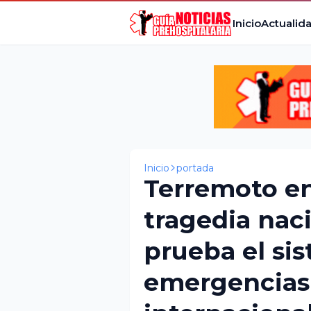
Inicio
Actualid
Inicio
portada
Terremoto en
tragedia nac
prueba el si
emergencias 