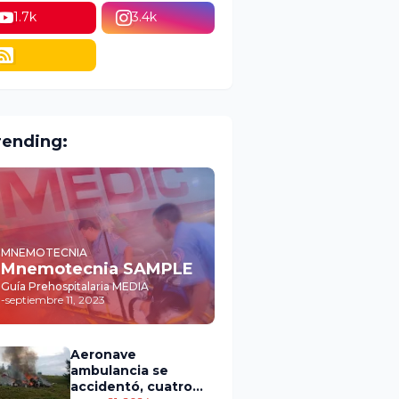
1.7k
3.4k
rending:
MNEMOTECNIA
Mnemotecnia SAMPLE
Guía Prehospitalaria MEDIA
-
septiembre 11, 2023
Aeronave
ambulancia se
accidentó, cuatro