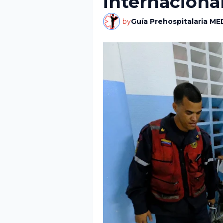
internaciona
by
Guía Prehospitalaria ME