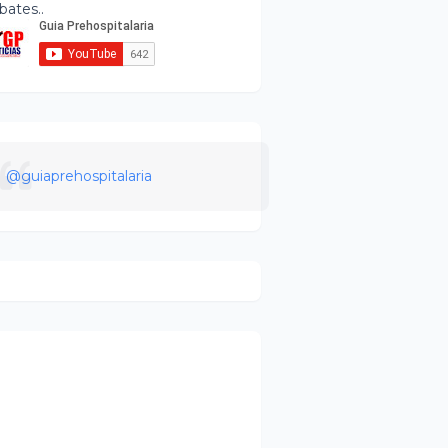
bates..
@guiaprehospitalaria