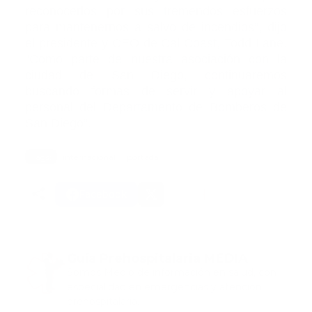
reconocerlos por sus tremendos esfuerzos
para mantenernos a salvo de incendios”, dijo
el presidente y CEO de Cal Coast, Todd Lane.
“Como parte de nuestra asociación con la
ciudad de San Diego, continuaremos
buscando formas de servir y apoyar al
personal del Departamento de Bomberos de
San Diego”.
Tags:
internacional
portada
Facebook
Guía Prehospitalaria MEDIA
Somos Medio de información en salud, con
especialidad en emergencias y atención
prehospitalaria.