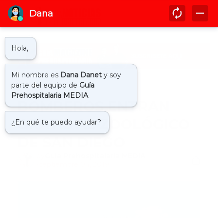
Inicio
internacional
BOMBEROS ENTRAN
GRATIS AL ZOOLÓGICO
DE SAN DIEGO
by
Guía Prehospitalaria MEDIA
-
septiembre 04, 2019