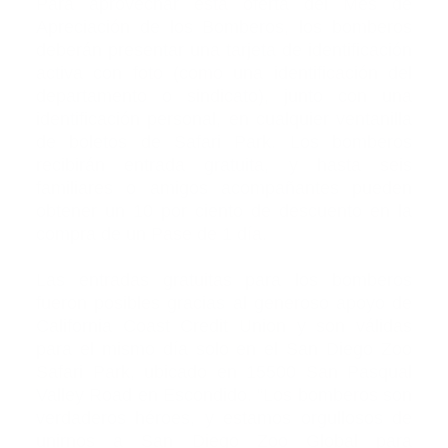
Para aprovechar esta oferta del Mes de
Apreciación de los Bomberos, los bomberos
deberán presentar una tarjeta de identificación
activa con foto (como una identificación del
departamento o sindicato), junto con una
identificación personal, en cualquier ventanilla
de boletos de Safari Park. Los bomberos
recibirán entrada gratuita, y hasta seis
familiares o amigos acompañantes pueden
obtener un 10 por ciento de descuento en la
compra de un Pase de 1 día.
Las entradas gratuitas para los bomberos
fueron posibles gracias al generoso apoyo de
California Coast Credit Union y son válidas
para el mismo día solo en el San Diego Zoo
Safari Park, ubicado en 15500 San Pasqual
Valley Road en Escondido. “Los bomberos son
verdaderos héroes, y estamos orgullosos de
unirnos a San Diego Zoo Global para