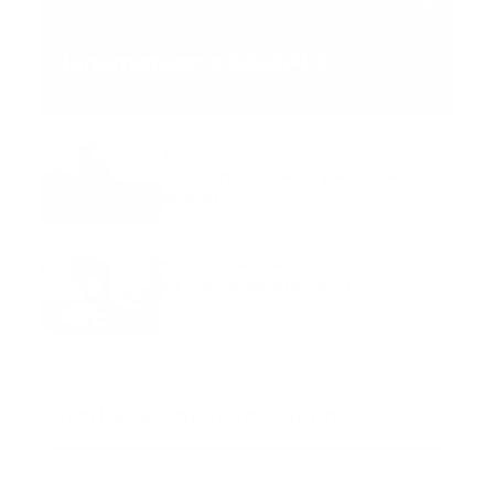
MNEMOTECNIA
Mnemotecnia SAMPLE
Guía Prehospitalaria MEDIA
-
septiembre 11, 2023
Aeronave ambulancia se
accidentó, cuatro personas
murieron
marzo 21, 2024
Mnemotecnias utilizadas por el
personal de atención
prehospitalaria
octubre 02, 2024
Suscribete a nuestro boletín
Suscribase a nuestra lista de correos y recibira