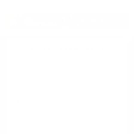
Suscribete a nuestro boletin
Una vez a la semana enviamos un correo con los
artículos más populares.
Calle 6 #21 Urbanización Juan Pablo Duarte, Santo
Domingo Este, RD. Tel.- 8294446365
Tu nombre
*
guiaprehospitalaria@gmail.com
Teléfono
+1
+1
Inicio
Nosotros
ANUNCIATE CON NOSOTROS
Correo
*
×
Permitir a www.guiaprehospitalaria.com que
Terminos y Condiciones
envíe notificaciones push vía web a su
INICIO
NOSOTROS
CONTACTANOS
computadora.
ANUNCIATE CON NOSOTROS
Términos y Condiciones