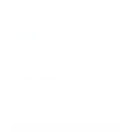
actualizaciones.
Correo
*
Enviar
Entregado por SendPulse
INTERNACIONAL
Error:
No se ha encontrado ningún resultado