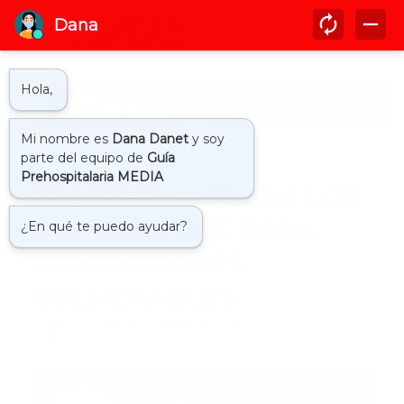
Inicio
noticias
PRESENTAN PLANES DE
EMERGENCIAS PARA
COMUNIDADES
VULNERABLES
by
Guía Prehospitalaria MEDIA
-
septiembre 04, 2019