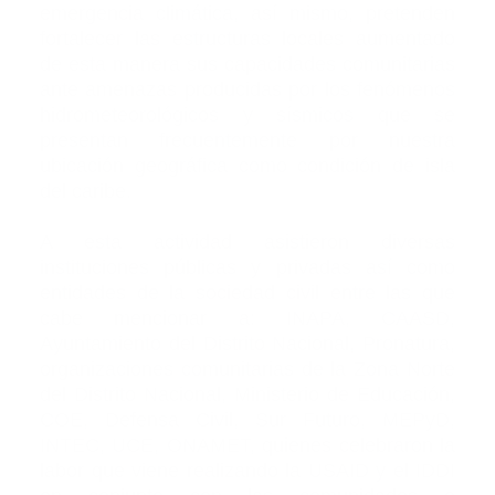
emergencia climática, así mismo, pretenden
fortalecer las estructuras locales aumentado
de esta manera sus capacidades comunitarias
ante amenazas producidas por los fenómenos
hidrometeorológicos y sísmicos que se
presentan frecuentemente por nuestra
ubicación geográfica como condición de isla
del caribe.
A esta actividad asistieron diversas
instituciones públicas y privadas así como
entidades de la sociedad civil entre las que
cabe mencionar a: INAPA, CAASD,
Ayuntamiento del Distrito Nacional, Pronatura,
organizaciones comunitarias de la Zona Norte
del Distrito Nacional, Ministerio de Educación,
COE, Defensa Civil, Sur Futuro, MEPyD,
INTEC, UCE, ONAMET, quienes celebraron la
labor que viene realizando la USAID y el IDDI