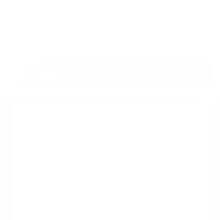
Suscribete a nuestro boletin
Una vez a la semana enviamos un correo con los
artículos más populares.
Calle 6 #21 Urbanización Juan Pablo Duarte, Santo
Domingo Este, RD. Tel.- 8294446365
Tu nombre
*
guiaprehospitalaria@gmail.com
Teléfono
+1
+1