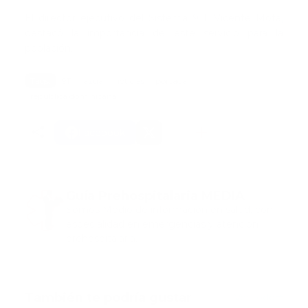
El director ejecutivo del Sistema 911, Vicente Mota,
destacó la importancia de este servicio para la
población.
Tags:
911
azua
noticias
portada
republica dominicana
Facebook
Guía Prehospitalaria MEDIA
Somos Medio de información en salud, con
especialidad en emergencias y atención
prehospitalaria.
También te podría gustar
Ver todo