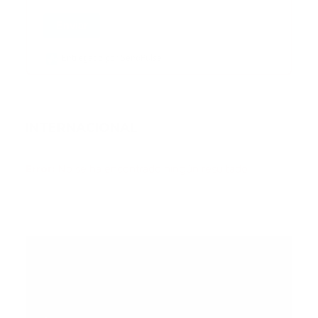
Enviar
Entregado por SendPulse
INTERNACIONAL
Error:
No se ha encontrado ningún resultado