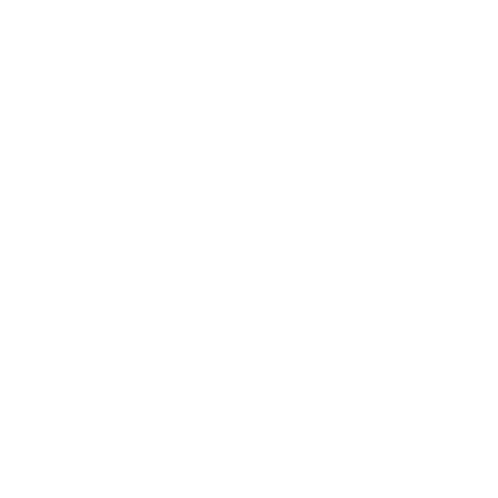
Asimismo, se integran 24 nuevos médicos de
distintas especialidades y 24 enfermeras a los
hospitales de la zona, así como 98 paramédicos y 122
técnicos en transporte sanitario, que laboran en las
ambulancias. Además, de ahora en adelante, los
azuanos contarán con 250 agentes policiales más, y
hemos sumado 19 camionetas y 50 motocicletas que
traemos a la provincia. Porque solo así podemos
garantizar que la policía estará a tiempo allá donde la
necesiten”, añadió Montalvo.
A eso se suma el aporte del Ministerio de Defensa
con 10 soldados, una camioneta y 2 motocicletas de
la Fuerza de Tarea Ciudad Tranquila (CIUTRAN) para
apoyar en las labores de protección.
El Ministerio de Obras Públicas amplía su personal y
equipo en las carreteras con 64 agentes
especializados, 9 patrullas, una ambulancia, una grúa y
un taller móvil.