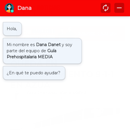
Inicio
911
QUEDA EN
FUNCIONAMIENTO 9-1-1
EN AZUA
by
Guía Prehospitalaria MEDIA
-
noviembre 16, 2019