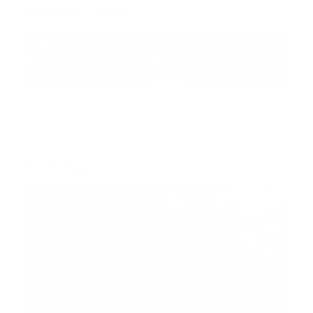
Redes Sociales
38k
1.6k
1.7k
3.4k
Trending:
MNEMOTECNIA
Mnemotecnia SAMPLE
Guía Prehospitalaria MEDIA
-
septiembre 11, 2023