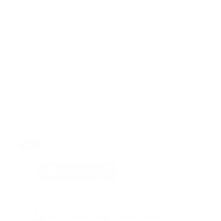
Se asemeja a un oso de peluche, con orejas que son
divertidas para morder esa luz y reproducir música.
Curiosamente, una de las partes del juguete está
hecha con gel de silicona que, después de colocarse
en el congelador, se enfría mientras se mantiene
maleable. Eso les permite a los niños aliviar esos
dolores de dentición en el mismo juguete que les
encantaría masticar.
El mordedor Jon es azul y amarillo, los colores de la
conciencia del síndrome de Down.
Tags:
pediatria
portada
salud
Facebook
Guía Prehospitalaria MEDIA