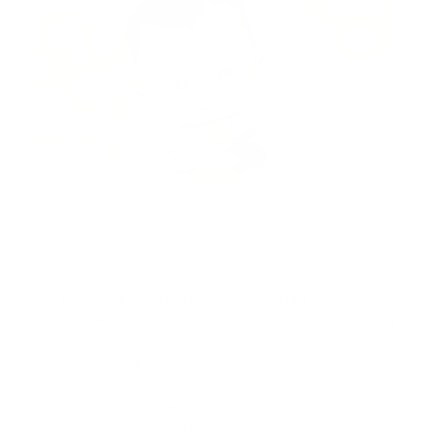
Fuente
Un recién graduado de la Universidad de Purdue ha
desarrollado un dispositivo de mordedor simple
diseñado para alentar a los niños a jugar con él y a
morderlo con frecuencia.
Llamado Jon, el mordedor ayuda a fortalecer los
músculos de la mandíbula, pero finge ser un juguete.