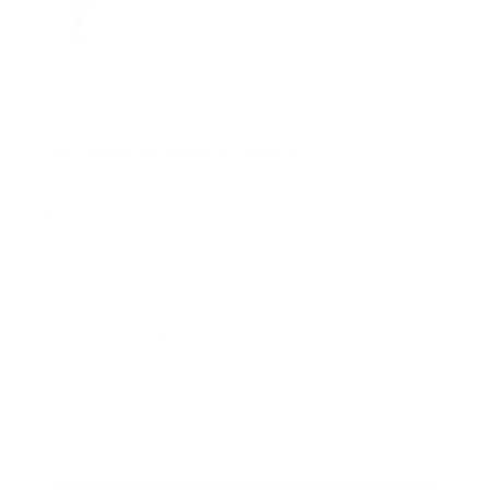
Somos Medio de información en salud, con
especialidad en emergencias y atención
prehospitalaria.
También te podría gustar
Ver todo
Error:
No se ha encontrado ningún resultado
Publicar un comentario (0)
Artículo Anterior
Artículo Siguiente