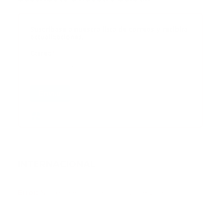
Suscribase a nuestra lista de correos y recibira
actualizaciones.
Correo
*
Enviar
Entregado por SendPulse
INTERNACIONAL
Error:
No se ha encontrado ningún resultado