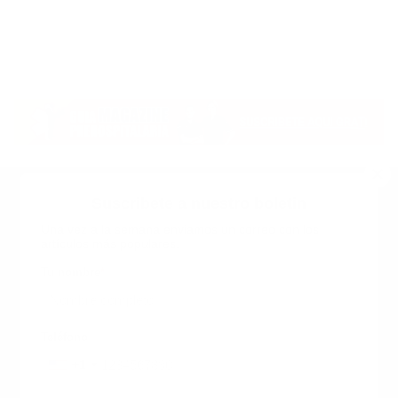
Suscribete a nuestro boletin
Una vez a la semana enviamos un correo con los
artículos más populares.
Calle 6 #21 Urbanización Juan Pablo Duarte, Santo
Domingo Este, RD. Tel.- 8294446365
Tu nombre
*
guiaprehospitalaria@gmail.com
Teléfono
+1
+1