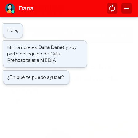
Inicio
pediatria
Mordedor ayuda a los
niños con síndrome de
Down
by
Guía Prehospitalaria MEDIA
-
diciembre 19, 2019