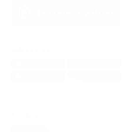
Redes Sociales
38k
1.6k
1.7k
3.4k
Trending: