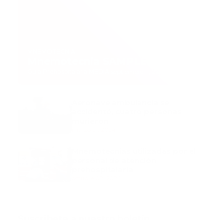
MNEMOTECNIA
Mnemotecnia SAMPLE
Guía Prehospitalaria MEDIA
-
septiembre 11, 2023
Aeronave ambulancia se
accidentó, cuatro personas
murieron
marzo 21, 2024
Mnemotecnias utilizadas por el
personal de atención
prehospitalaria
octubre 02, 2024
Suscribete a nuestro boletín