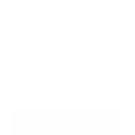
Enviar
Entregado por SendPulse
INTERNACIONAL
Error:
No se ha encontrado ningún resultado