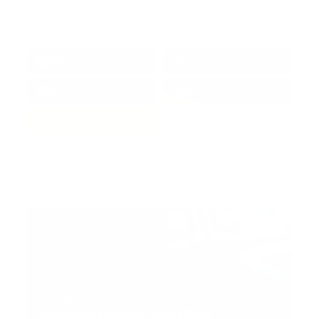
Redes Sociales
38k
1.6k
1.7k
3.4k
Trending:
MNEMOTECNIA
Mnemotecnia SAMPLE