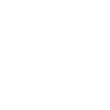
que residente en Estados Unidos. “Queremos
agradecer al pueblo en sentido general, pero
muy especialmente las gestiones de los
doctores Marino Torres Dajer y. Carmen
Mireya Rijos, por su solidaridad, altruismo y
colaboración”, destaca la entidad.
Tags:
ambulancia
noticias
portada
Facebook
Guía Prehospitalaria MEDIA
Somos Medio de información en salud, con
especialidad en emergencias y atención
prehospitalaria.