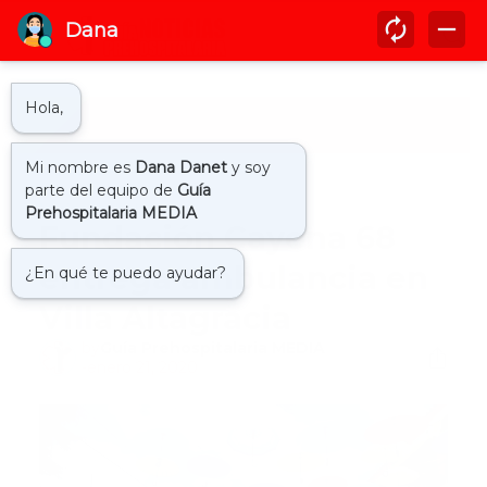
Inicio
ambulancia
Fundación Cayena 68
entrega ambulancia en
Villa Altagracia
by
Guía Prehospitalaria MEDIA
-
enero 21, 2020