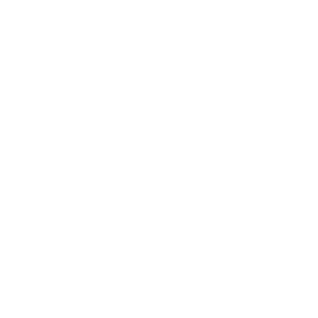
Guía Prehospitalaria MEDIA
-
septiembre 11, 2023
Aeronave ambulancia se
accidentó, cuatro personas
murieron
marzo 21, 2024
Mnemotecnias utilizadas por el
personal de atención
prehospitalaria
octubre 02, 2024
Suscribete a nuestro boletín
Suscribase a nuestra lista de correos y recibira
actualizaciones.
Correo
*