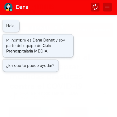
Inicio
covid19
Enfermeras piden al
Gobierno adoptar
medidas drásticas
contra el COVID-19
by
Guía Prehospitalaria MEDIA
-
marzo 17, 2020