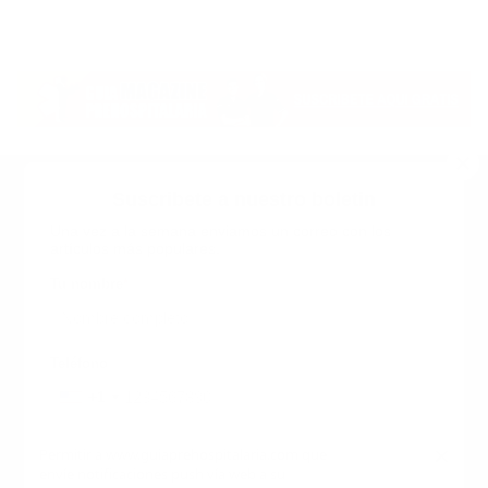
Suscribete a nuestro boletin
Una vez a la semana enviamos un correo con los
artículos más populares.
Calle 6 #21 Urbanización Juan Pablo Duarte, Santo
Domingo Este, RD. Tel.- 8294446365
Tu nombre
*
guiaprehospitalaria@gmail.com
Teléfono
+1
+1
Inicio
Nosotros
ANUNCIATE CON NOSOTROS
Correo
*
×
Permitir a www.guiaprehospitalaria.com que
Terminos y Condiciones
envíe notificaciones push vía web a su
INICIO
NOSOTROS
CONTACTANOS