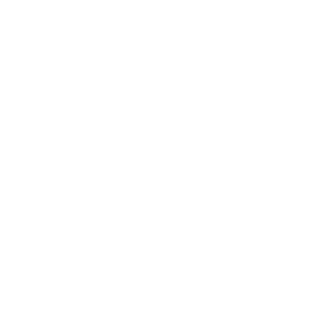
MNEMOTECNIA
Mnemotecnia SAMPLE
Guía Prehospitalaria MEDIA
-
septiembre 11, 2023
Aeronave ambulancia se
accidentó, cuatro personas
murieron
marzo 21, 2024
Mnemotecnias utilizadas por el
personal de atención
prehospitalaria
octubre 02, 2024
Suscribete a nuestro boletín