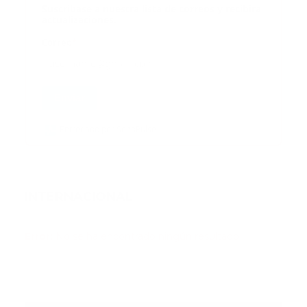
Suscribase a nuestra lista de correos y recibira
actualizaciones.
Correo
*
Enviar
Entregado por SendPulse
INTERNACIONAL
Error:
No se ha encontrado ningún resultado