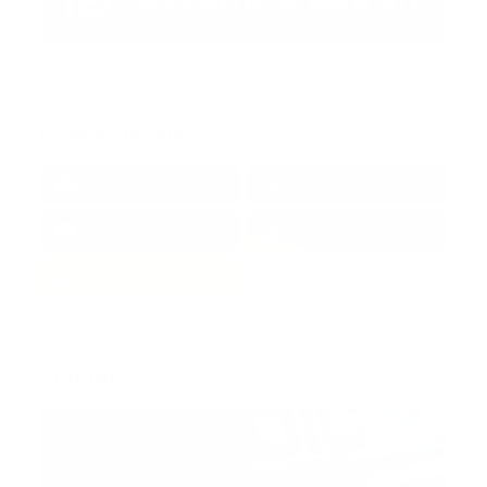
Redes Sociales
38k
1.6k
1.7k
3.4k
Trending: