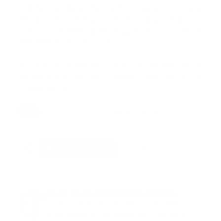
médico y de enfermería y que los supla
de la indumentaria necesaria para asistir
a los pacientes que lleguen a los centros
afectados por el virus.
Asimismo pidieron que se extienda la
suspensión de las clases para evitar la
propagación.
Tags:
covid19
enfermeria
noticias
portada
republica dominicana
Facebook
Guía Prehospitalaria MEDIA
Somos Medio de información en salud, con
especialidad en emergencias y atención