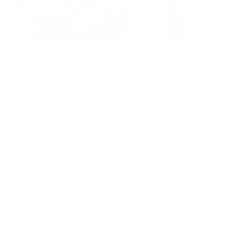
ProtectivAir
ProtectivAir
, un dispositivo de respiración que utiliza
luz UVc para esterilizar el aire inhalado y proteger a los
usuarios contra los patógenos transportados por el
aire, que pueden incluir el SARS-CoV-2 (COVID-19). El
dispositivo está destinado a ser utilizado por el
personal de atención médica y otras personas con
exposición ocupacional a patógenos en el aire.
ProtectivAir consiste en una máscara de nariz y boca
que se conecta, a través de una manguera flexible, a
una pequeña cámara de irradiación que se usa en un
cinturón o arnés. La cámara de irradiación utiliza
fotones UVc para desinfectar el aire inhalado. La UVc
daña el ADN o ARN de un patógeno, lo que evita que
se replique e infecte el cuerpo.