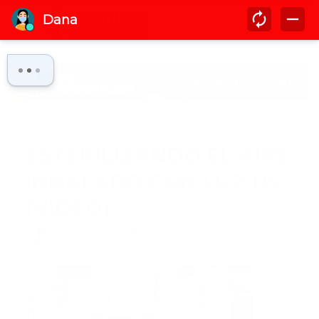
Inicio
portada
ESTERILIZANDO EL AIRE
INHALADO CON LUZ UV
(VÍDEO)
by
Guía Prehospitalaria MEDIA
-
marzo 29, 2020