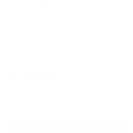
actualizaciones.
Correo
*
Enviar
Entregado por SendPulse
INTERNACIONAL
Error:
No se ha encontrado ningún resultado