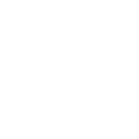
Tags:
portada
tecnologia
video
Facebook
Guía Prehospitalaria MEDIA
Somos Medio de información en salud, con
especialidad en emergencias y atención
prehospitalaria.