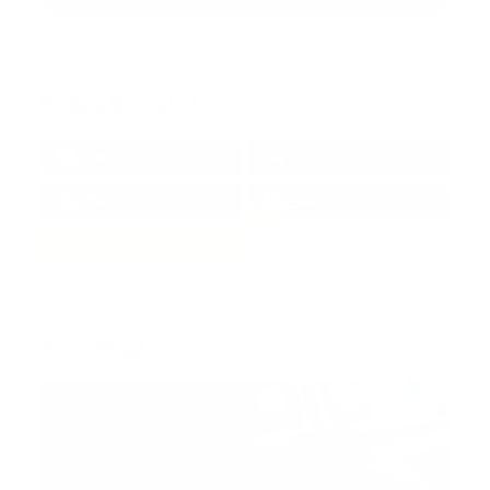
Redes Sociales
38k
1.6k
1.7k
3.4k
Trending: