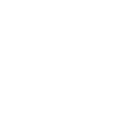
MNEMOTECNIA
Mnemotecnia SAMPLE
Guía Prehospitalaria MEDIA
-
septiembre 11, 2023
Aeronave ambulancia se
accidentó, cuatro personas
murieron
marzo 21, 2024
Mnemotecnias utilizadas por el
personal de atención
prehospitalaria
octubre 02, 2024
Suscribete a nuestro boletín
Suscribase a nuestra lista de correos y recibira